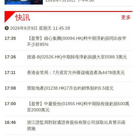
2026年7月10日 下午4:58
快訊
更多
2026年8月9日 星期天 11:45:28
17:35
【盈警】綠心集團(00094.HK)料中期淨虧損同比收窄
不少於85%
17:26
德適-B(02526.HK)中期歸母淨虧損擴大至5588.3萬元
17:11
香港金管局：7月底官方外匯儲備資產為4478億美元
17:08
寶龍地產(01238.HK)7月合約銷售額約5.5億元
17:00
【盈警】中慶股份(01855.HK)料中期除稅後虧損500萬
至2000萬元
16:46
浙江證監局對財通證券股份有限公司採取出具警示函
措施