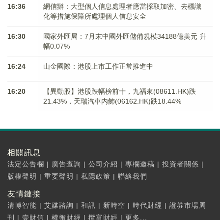
16:36
網信辦：大型個人信息處理者應當採取加密、去標識
化等措施保障所處理個人信息安全
16:30
國家外匯局：7月末中國外匯儲備規模34188億美元 升
幅0.07%
16:24
山金國際：港股上市工作正常推進中
16:20
【異動股】港股跌幅榜前十，九福來(08611.HK)跌
21.43%，天瑞汽車内飾(06162.HK)跌18.44%
相關訊息
法定公告欄
|
廣告查詢
|
公司介紹
|
專欄邀稿
|
投資者關係
|
版權聲明
|
重要聲明
|
私隱政策
|
聯絡我們
友情鏈接
清博智能
|
艾媒諮詢
|
和訊
|
新時空
|
時代財經
|
證券市場周
刊
|
壹財信
|
權衡財經
|
攬富財經
|
更多...