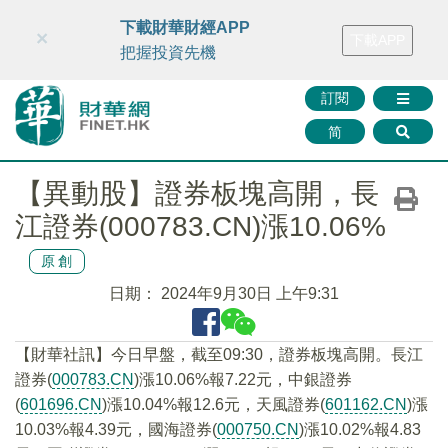
財華智庫網
FINTV
FINMETA
財華證券
媒體矩陣
下載財華財經APP
×
下載APP
智庫沙龍
聯絡我們
把握投資先機
訂閱
简
【異動股】證券板塊高開，長
江證券(000783.CN)漲10.06%
原創
日期：
2024年9月30日 上午9:31
【財華社訊】今日早盤，截至09:30，證券板塊高開。長江
證券(
000783.CN
)漲10.06%報7.22元，中銀證券
(
601696.CN
)漲10.04%報12.6元，天風證券(
601162.CN
)漲
10.03%報4.39元，國海證券(
000750.CN
)漲10.02%報4.83