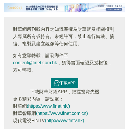
財華網所刊載內容之知識產權為財華網及相關權利
人專屬所有或持有。未經許可，禁止進行轉載、摘
編、複製及建立鏡像等任何使用。
如有意願轉載，請發郵件至
content@finet.com.hk
，獲得書面確認及授權後，
方可轉載。
下載APP
下載財華財經APP，把握投資先機
更多精彩内容，請點擊：
財華網
(https://www.finet.hk/)
財華智庫網
(https://www.finet.com.cn)
現代電視FINTV
(http://www.fintv.hk)