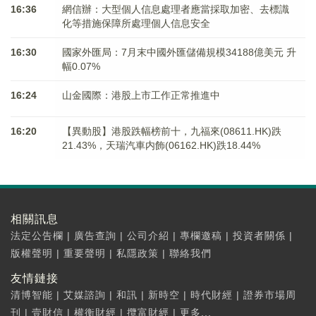
16:36
網信辦：大型個人信息處理者應當採取加密、去標識
化等措施保障所處理個人信息安全
16:30
國家外匯局：7月末中國外匯儲備規模34188億美元 升
幅0.07%
16:24
山金國際：港股上市工作正常推進中
16:20
【異動股】港股跌幅榜前十，九福來(08611.HK)跌
21.43%，天瑞汽車内飾(06162.HK)跌18.44%
相關訊息
法定公告欄
|
廣告查詢
|
公司介紹
|
專欄邀稿
|
投資者關係
|
版權聲明
|
重要聲明
|
私隱政策
|
聯絡我們
友情鏈接
清博智能
|
艾媒諮詢
|
和訊
|
新時空
|
時代財經
|
證券市場周
刊
|
壹財信
|
權衡財經
|
攬富財經
|
更多...