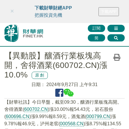
財華智庫網
FINTV
FINMETA
財華證券
媒體矩陣
下載財華財經APP
×
下載APP
智庫沙龍
聯絡我們
把握投資先機
訂閱
简
【異動股】釀酒行業板塊高
開，舍得酒業(600702.CN)漲
10.0%
原創
日期：
2024年9月27日 上午9:31
【財華社訊】今日早盤，截至09:30，釀酒行業板塊高開。
舍得酒業(
600702.CN
)漲10.00%報54.43元，岩石股份
(
600696.CN
)漲9.99%報8.59元，酒鬼酒(
000799.CN
)漲
9.78%報46.9元，泸州老窖(
000568.CN
)漲8.75%報134.55