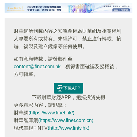
財華網所刊載內容之知識產權為財華網及相關權利
人專屬所有或持有。未經許可，禁止進行轉載、摘
編、複製及建立鏡像等任何使用。
如有意願轉載，請發郵件至
content@finet.com.hk
，獲得書面確認及授權後，
方可轉載。
下載APP
下載財華財經APP，把握投資先機
更多精彩内容，請點擊：
財華網
(https://www.finet.hk/)
財華智庫網
(https://www.finet.com.cn)
現代電視FINTV
(http://www.fintv.hk)