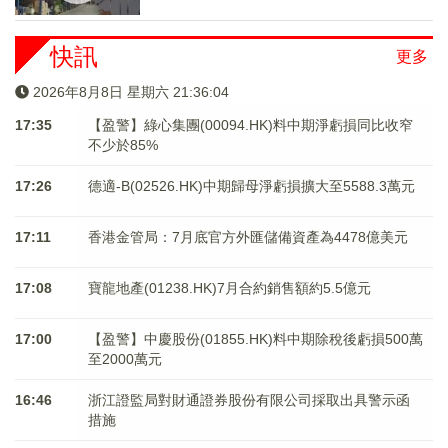
快訊
更多
2026年8月8日 星期六 21:36:04
17:35
【盈警】綠心集團(00094.HK)料中期淨虧損同比收窄
不少於85%
17:26
德適-B(02526.HK)中期歸母淨虧損擴大至5588.3萬元
17:11
香港金管局：7月底官方外匯儲備資產為4478億美元
17:08
寶龍地產(01238.HK)7月合約銷售額約5.5億元
17:00
【盈警】中慶股份(01855.HK)料中期除稅後虧損500萬
至2000萬元
16:46
浙江證監局對財通證券股份有限公司採取出具警示函
措施