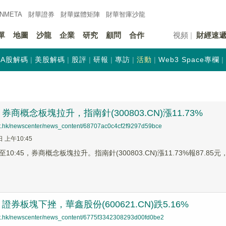
INMETA
財華證券
財華
媒體矩陣
財華
智庫沙龍
單
地圖
沙龍
企業
研究
顧問
合作
視頻
財經速
A股解碼
美股解碼
股評
研報
專訪
活動
Web3 Space專欄
商概念板塊拉升，指南針(300803.CN)漲11.73%
net.hk/newscenter/news_content/68707ac0c4cf2f9297d59bce
日 上午10:45
0:45，券商概念板塊拉升。指南針(300803.CN)漲11.73%報87.85元，中
券板塊下挫，華鑫股份(600621.CN)跌5.16%
net.hk/newscenter/news_content/6775f3342308293d00fd0be2