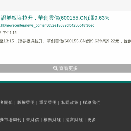
券板塊拉升，華創雲信(600155.CN)漲9.63%
net.hk/newscenter/news_content/652e18689dfc4250c48f36ec
日 下午1:15
3:15，證券板塊拉升。華創雲信(600155.CN)漲9.63%報9.22元，首創證
查看更多
者關係
|
版權聲明
|
重要聲明
|
私隱政策
|
聯絡我們
券市場周刊
|
壹財信
|
權衡財經
|
攬富財經
|
更多...