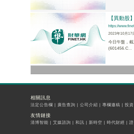
【異動股】證
https://www.fi
2023年10月17
今日午盤，截至1
(601456.C...
相關訊息
法定公告欄
|
廣告查詢
|
公司介紹
|
專欄邀稿
|
投資
友情鏈接
清博智能
|
艾媒諮詢
|
和訊
|
新時空
|
時代財經
|
證