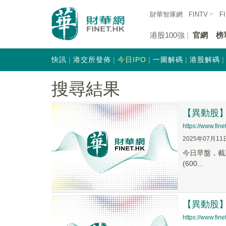
財華智庫網
FINTV
F
港股100強
官網
榜
快訊
港交所發佈
今日IPO
一圖解碼
港股解碼
搜尋結果
【異動股】券
https://www.fi
2025年07月11
今日早盤，截至1
(600...
【異動股】證
https://www.fi