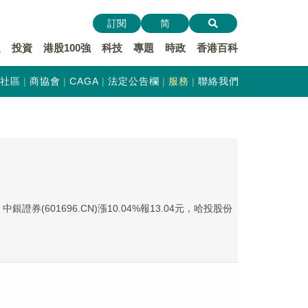
訂閱
简
遞
投資
港股100強
科技
專題
時政
香港百科
社區
商協會
CAGA
法定公告欄
服務
聯絡我們
銀證券(601696.CN)漲10.04%報13.04元，哈投股份