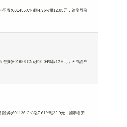
券(601456.CN)跌4.96%報12.85元，錦龍股份
券(601696.CN)漲10.04%報12.6元，天風證券
證券(601136.CN)漲7.61%報22.9元，國泰君安