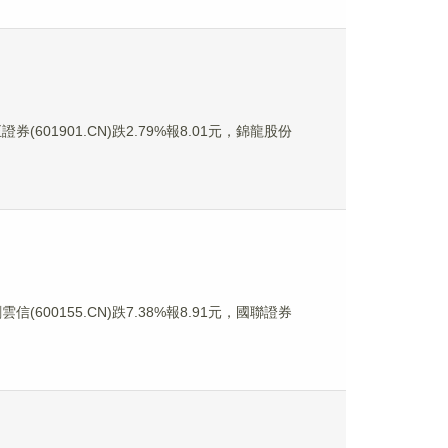
券(601901.CN)跌2.79%報8.01元，錦龍股份
信(600155.CN)跌7.38%報8.91元，國聯證券