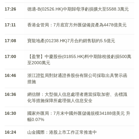
17:26
德適-B(02526.HK)中期歸母淨虧損擴大至5588.3萬元
17:11
香港金管局：7月底官方外匯儲備資產為4478億美元
17:08
寶龍地產(01238.HK)7月合約銷售額約5.5億元
17:00
【盈警】中慶股份(01855.HK)料中期除稅後虧損500萬
至2000萬元
16:46
浙江證監局對財通證券股份有限公司採取出具警示函
措施
16:36
網信辦：大型個人信息處理者應當採取加密、去標識
化等措施保障所處理個人信息安全
16:30
國家外匯局：7月末中國外匯儲備規模34188億美元 升
幅0.07%
16:24
山金國際：港股上市工作正常推進中