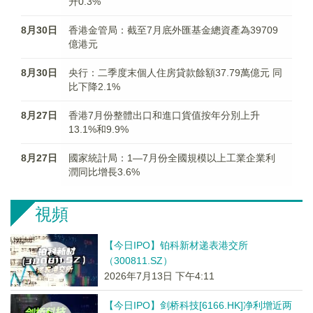
升0.3%
8月30日
香港金管局：截至7月底外匯基金總資產為39709
億港元
8月30日
央行：二季度末個人住房貸款餘額37.79萬億元 同
比下降2.1%
8月27日
香港7月份整體出口和進口貨值按年分別上升
13.1%和9.9%
8月27日
國家統計局：1—7月份全國規模以上工業企業利
潤同比增長3.6%
視頻
【今日IPO】铂科新材递表港交所
（300811.SZ）
2026年7月13日 下午4:11
【今日IPO】剑桥科技[6166.HK]净利增近两