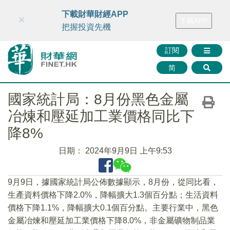
財華智庫網
FINTV
FINMETA
財華證券
媒體矩陣
下載財華財經APP
×
下載APP
智庫沙龍
聯絡我們
把握投資先機
訂閱
简
國家統計局：8月份黑色金屬
冶煉和壓延加工業價格同比下
降8%
日期：
2024年9月9日 上午9:53
9月9日，據國家統計局公佈數據顯示，8月份，從同比看，
生產資料價格下降2.0%，降幅擴大1.3個百分點；生活資料
價格下降1.1%，降幅擴大0.1個百分點。主要行業中，黑色
金屬冶煉和壓延加工業價格下降8.0%，非金屬礦物制品業