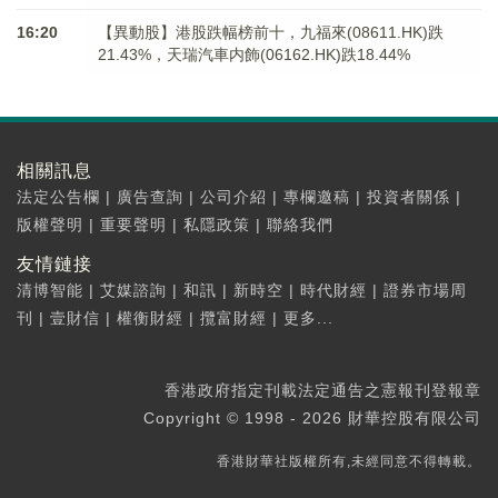
16:20
【異動股】港股跌幅榜前十，九福來(08611.HK)跌
21.43%，天瑞汽車内飾(06162.HK)跌18.44%
相關訊息
法定公告欄
|
廣告查詢
|
公司介紹
|
專欄邀稿
|
投資者關係
|
版權聲明
|
重要聲明
|
私隱政策
|
聯絡我們
友情鏈接
清博智能
|
艾媒諮詢
|
和訊
|
新時空
|
時代財經
|
證券市場周
刊
|
壹財信
|
權衡財經
|
攬富財經
|
更多...
香港政府指定刊載法定通告之憲報刊登報章
Copyright © 1998 - 2026 財華控股有限公司
香港財華社版權所有,未經同意不得轉載。