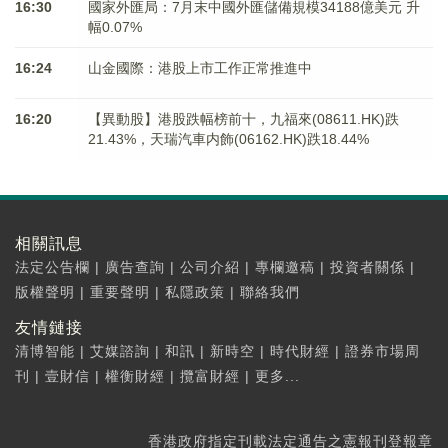
16:30
國家外匯局：7月末中國外匯儲備規模34188億美元 升
幅0.07%
16:24
山金國際：港股上市工作正常推進中
16:20
【異動股】港股跌幅榜前十，九福來(08611.HK)跌
21.43%，天瑞汽車内飾(06162.HK)跌18.44%
相關訊息
法定公告欄
|
廣告查詢
|
公司介紹
|
專欄邀稿
|
投資者關係
|
版權聲明
|
重要聲明
|
私隱政策
|
聯絡我們
友情鏈接
清博智能
|
艾媒諮詢
|
和訊
|
新時空
|
時代財經
|
證券市場周
刊
|
壹財信
|
權衡財經
|
攬富財經
|
更多...
香港政府指定刊載法定通告之憲報刊登報章