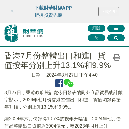
財華智庫網
FINTV
FINMETA
財華證券
媒體矩陣
下載財華財經APP
×
下載APP
智庫沙龍
聯絡我們
把握投資先機
訂閱
简
香港7月份整體出口和進口貨
值按年分別上升13.1%和9.9%
日期：
2024年8月27日 下午4:40
8月27日，香港政府統計處今日發表的對外商品貿易統計數
字顯示，2024年七月份香港整體出口和進口貨值均錄得按
年升幅，分別上升13.1%和9.9%。
繼2024年六月份錄得10.7%的按年升幅後，2024年七月份
商品整體出口貨值為3904億元，較2023年同月上升