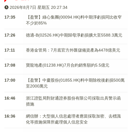
2026年8月7日 星期五 20:27:34
17:35
【盈警】綠心集團(00094.HK)料中期淨虧損同比收窄
不少於85%
17:26
德適-B(02526.HK)中期歸母淨虧損擴大至5588.3萬元
17:11
香港金管局：7月底官方外匯儲備資產為4478億美元
17:08
寶龍地產(01238.HK)7月合約銷售額約5.5億元
17:00
【盈警】中慶股份(01855.HK)料中期除稅後虧損500萬
至2000萬元
16:46
浙江證監局對財通證券股份有限公司採取出具警示函
措施
16:36
網信辦：大型個人信息處理者應當採取加密、去標識
化等措施保障所處理個人信息安全