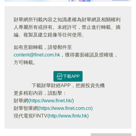
財華網所刊載內容之知識產權為財華網及相關權利
人專屬所有或持有。未經許可，禁止進行轉載、摘
編、複製及建立鏡像等任何使用。
如有意願轉載，請發郵件至
content@finet.com.hk
，獲得書面確認及授權後，
方可轉載。
下載APP
下載財華財經APP，把握投資先機
更多精彩内容，請點擊：
財華網
(https://www.finet.hk/)
財華智庫網
(https://www.finet.com.cn)
現代電視FINTV
(http://www.fintv.hk)