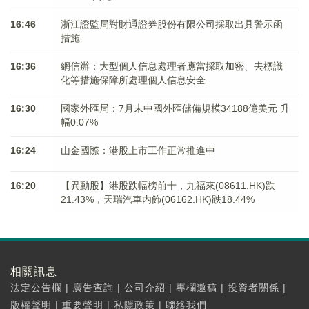
16:46
浙江證監局對財通證券股份有限公司採取出具警示函
措施
16:36
網信辦：大型個人信息處理者應當採取加密、去標識
化等措施保障所處理個人信息安全
16:30
國家外匯局：7月末中國外匯儲備規模34188億美元 升
幅0.07%
16:24
山金國際：港股上市工作正常推進中
16:20
【異動股】港股跌幅榜前十，九福來(08611.HK)跌
21.43%，天瑞汽車内飾(06162.HK)跌18.44%
相關訊息
法定公告欄
|
廣告查詢
|
公司介紹
|
專欄邀稿
|
投資者關係
|
版權聲明
|
重要聲明
|
私隱政策
|
聯絡我們