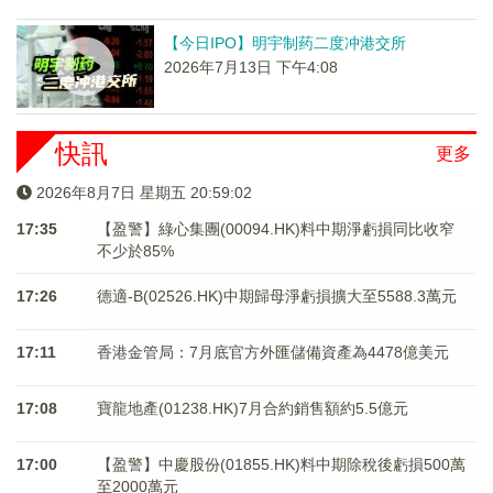
【今日IPO】明宇制药二度冲港交所
2026年7月13日 下午4:08
快訊
更多
2026年8月7日 星期五 20:59:02
17:35
【盈警】綠心集團(00094.HK)料中期淨虧損同比收窄
不少於85%
17:26
德適-B(02526.HK)中期歸母淨虧損擴大至5588.3萬元
17:11
香港金管局：7月底官方外匯儲備資產為4478億美元
17:08
寶龍地產(01238.HK)7月合約銷售額約5.5億元
17:00
【盈警】中慶股份(01855.HK)料中期除稅後虧損500萬
至2000萬元