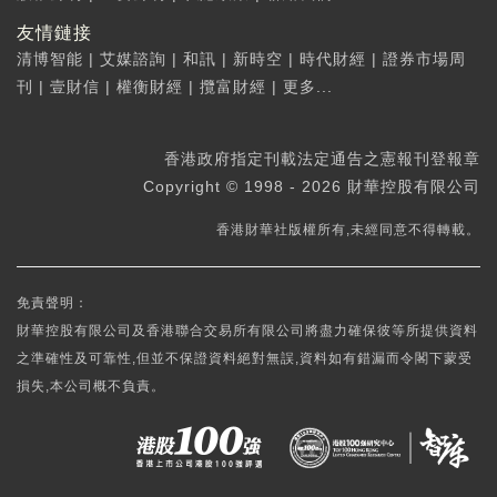
友情鏈接
清博智能
|
艾媒諮詢
|
和訊
|
新時空
|
時代財經
|
證券市場周
刊
|
壹財信
|
權衡財經
|
攬富財經
|
更多...
香港政府指定刊載法定通告之憲報刊登報章
Copyright © 1998 - 2026 財華控股有限公司
香港財華社版權所有,未經同意不得轉載。
免責聲明：
財華控股有限公司及香港聯合交易所有限公司將盡力確保彼等所提供資料
之準確性及可靠性,但並不保證資料絕對無誤,資料如有錯漏而令閣下蒙受
損失,本公司概不負責。