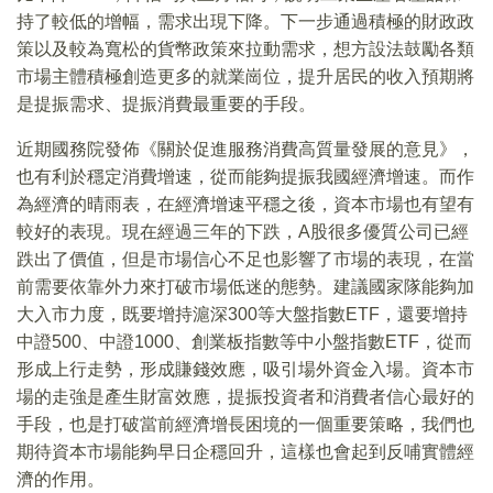
持了較低的增幅，需求出現下降。下一步通過積極的財政政
策以及較為寬松的貨幣政策來拉動需求，想方設法鼓勵各類
市場主體積極創造更多的就業崗位，提升居民的收入預期將
是提振需求、提振消費最重要的手段。
近期國務院發佈《關於促進服務消費高質量發展的意見》，
也有利於穩定消費增速，從而能夠提振我國經濟增速。而作
為經濟的晴雨表，在經濟增速平穩之後，資本市場也有望有
較好的表現。現在經過三年的下跌，A股很多優質公司已經
跌出了價值，但是市場信心不足也影響了市場的表現，在當
前需要依靠外力來打破市場低迷的態勢。建議國家隊能夠加
大入市力度，既要增持滬深300等大盤指數ETF，還要增持
中證500、中證1000、創業板指數等中小盤指數ETF，從而
形成上行走勢，形成賺錢效應，吸引場外資金入場。資本市
場的走強是產生財富效應，提振投資者和消費者信心最好的
手段，也是打破當前經濟增長困境的一個重要策略，我們也
期待資本市場能夠早日企穩回升，這樣也會起到反哺實體經
濟的作用。