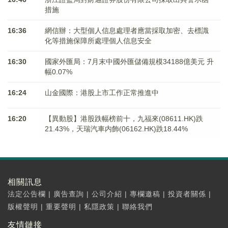
措施
16:36
網信辦：大型個人信息處理者應當採取加密、去標識
化等措施保障所處理個人信息安全
16:30
國家外匯局：7月末中國外匯儲備規模34188億美元 升
幅0.07%
16:24
山金國際：港股上市工作正常推進中
16:20
【異動股】港股跌幅榜前十，九福來(08611.HK)跌
21.43%，天瑞汽車内飾(06162.HK)跌18.44%
相關訊息
法定公告欄
|
廣告查詢
|
公司介紹
|
專欄邀稿
|
投資者關係
|
版權聲明
|
重要聲明
|
私隱政策
|
聯絡我們
友情鏈接