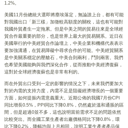
1.2%。
美國11月份總統大選即將塵埃落定，無論誰上台，都有可能
對我國出口「新三樣」加徵較高額度的關稅，這也有可能對
我國外貿產生一定拖累。但是中美之間的貿易往來是全球經
貿合作最重要的部分，也是世界上最大的貿易關系。近日在
美國舉行的中美經貿合作論壇上，中美企業和機構代表表示
要加強溝通，在貿易障礙中尋求合作的可能。中美經貿關系
是中美關系穩定的壓艙石，中美合則兩利，鬥則兩害。我們
也希望美國能夠與我們深化合作，從而推動中美經濟復蘇，
這對於全球經濟復蘇也是非常有利的。
而在外貿出口受到一定的影響的情況之下，未來我們要加大
對於内需的支持力度，内需不足是阻礙經濟增長的一個重要
方面，如何提振内需意義重大。近期公佈的我國7月份CPI
同比增長0.5%，PPI同比下降0.8%，仍然處於溫和通脹的區
間，但是超過0並不多，這也說明當前需求不足的問題依然
比較突出。而全國工業生產者出廠價格同比下降0.8%，環
比下降0.2%，降幅均與上月相同，說明工業生產者產品保