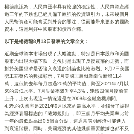
楊德龍認為，人民幣匯率具有較強的穩定性，人民幣資產經
過三年的下跌也已經具備了較強的投資吸引力，未來幾個月
人民幣資產可能會受到外資的關注，從而能帶來更多的國際
資本，這是利好中國股市和債市企穩。
以下是楊德龍8月13日發表的文章全文：
近期全球資本市場出現了大幅波動，特别是日本股市和美國
股市均出現大幅下跌，之後則是出現了反復震蕩的走勢，而
對於美國經濟是否陷入衰退的討論也比較激烈。8月2日美國
勞工部發佈的數據顯示，7月美國非農就業崗位新增11.4
萬，遠低於去年每月超過20萬的平均值，降至2021年2月以
來的最低水平。7月失業率攀升至4.3%，連續四個月較前值
上升，上次出現這一情況還是在2008年金融危機期間。
4.3%的失業率是2021年9月以來的最高水平，並觸發了被視
為經濟衰退標志的「薩姆規則」，即三個月平均失業率比前
一年的最低點高出0.5個百分點，這通常表明經濟可能進入
到衰退階段。同時，美國經濟的其他幾個重要數據也都不及