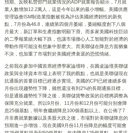
預期。反映私營部門就業情況的ADP就業報告顯示，7月就
業人數增加12.2萬人，這是今年以來的最小增幅。美國供應
管理協會ISM制造業指數被視為評估美國經濟韌性的新焦
點，7月份為46.8，連續第四個月萎縮，萎縮幅度創下八個
月最大，新訂單和生產指數明顯下滑。而多家美國科技巨頭
的二季報業績大幅下跌，也讓市場擔心人工智能對於經濟的
帶動作用可能沒有想象中那麽大。而美聯儲在降息方面猶豫
不決，也加重了市場對於美國經濟衰退的恐慌情緒。
之前我在參加中國首席經濟學家論壇時，在圓桌論壇美聯儲
政策與全球資本市場上表明了我的觀點，也就是美聯儲現在
抗通脹的首要目標已經逐步實現。美國的CPI已經連續多個
月份出現趨勢性下降，雖然還沒有到2%的長期通脹目標，
但是通脹趨勢性下降之後，美聯儲貨幣政策的目標將調整為
保障充分就業。所以9月份、11月份和12月份可能分别會降
息25個基點，明年會繼續降息100個基點以上。在公佈了7
月非農就業數據以及美股大跌之後，市場對於美聯儲降息的
預期進一步增強，現在美國9月份11月份降息的幅度可能會
從25個基點提升到50個基點，年内降息125個基點。如果這