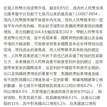
近期人民幣出現逆勢升值。截至8月5日，境内外人民幣兌美
元匯率盤中分别創下七個月以來的最高值7.118與7.0954，
境内人民幣匯率幾乎收復年内失地，境外人民幣匯率則一度
抹平年内所有跌幅。而由於市場對於美國經濟硬著陸的擔憂
增加，美元指數從104.4大幅回落至102.9，帶動人民幣等非
美貨幣出現升值。從中長期來看，國際局勢的動蕩以及金融
市場的大幅波動，可能會使得更多國際資本在全球尋找估值
窪地，尋找資金的避風港。而人民幣匯率具有較強的穩定
性，人民幣資產經過三年的下跌也已經具備了較強的投資吸
引力，未來幾個月人民幣資產可能會受到外資的關注，從而
能帶來更多的國際資本，這是利好中國股市和債市企穩的。
出口是我國經濟增長的重要引擎，美國經濟如果增速放緩，
有可能對我國出口增速形成一定的影響。根據海關總署公佈
的數據，前七個月中國貨物貿易進出口同比增長6.2%，7月
同比增長6.5%，月度增速已連續四個月保持在5%以上，相
當強勁。對美貿易方面，貿易總值增長4.1%，佔進出口總
額的11%，其中對美國出口增長5.1%，自美國進口增長