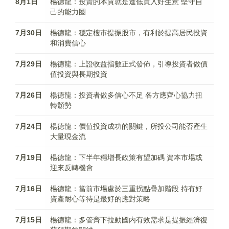
8月1日
楊德龍：投資的本質就是逢低買入好生意 堅守自
己的能力圈
7月30日
楊德龍：穩定樓市提振股市，有利於提高居民投資
和消費信心
7月29日
楊德龍：上證收益指數正式發佈，引導投資者做價
值投資與長期投資
7月26日
楊德龍：投資者做多信心不足 各方應齊心協力扭
轉頹勢
7月24日
楊德龍：價值投資成功的關鍵，所投公司能否產生
大量現金流
7月19日
楊德龍：下半年穩增長政策有望加碼 資本市場或
迎來反轉機會
7月16日
楊德龍：當前市場處於三重拐點疊加階段 持有好
資產耐心等待是最好的應對策略
7月15日
楊德龍：多管齊下拉動國内有效需求是提振經濟復