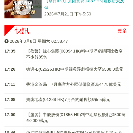
【今日IPO】东阳光药[6887.HK]暴跌后大反
弹
2026年7月21日 下午5:50
快訊
更多
2026年8月8日 星期六 02:38:48
17:35
【盈警】綠心集團(00094.HK)料中期淨虧損同比收窄
不少於85%
17:26
德適-B(02526.HK)中期歸母淨虧損擴大至5588.3萬元
17:11
香港金管局：7月底官方外匯儲備資產為4478億美元
17:08
寶龍地產(01238.HK)7月合約銷售額約5.5億元
17:00
【盈警】中慶股份(01855.HK)料中期除稅後虧損500萬
至2000萬元
16:46
浙江證監局對財通證券股份有限公司採取出具警示函