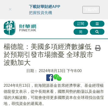
財華智庫網
FINTV
FINMETA
財華證券
媒體矩陣
下載財華財經APP
×
下載APP
智庫沙龍
聯絡我們
把握投資先機
訂閱
简
楊德龍：美國多項經濟數據低
於預期引發市場擔憂 全球股市
波動加大
日期：
2024年8月13日 下午8:00
2024年8月13日，前海開源基金首席經濟學家、基金經理楊
德龍發文表示，從中長期來看，國際局勢的動蕩以及金融市
場的大幅波動，可能會使得更多國際資本在全球尋找估值窪
地，尋找資金的避風港。