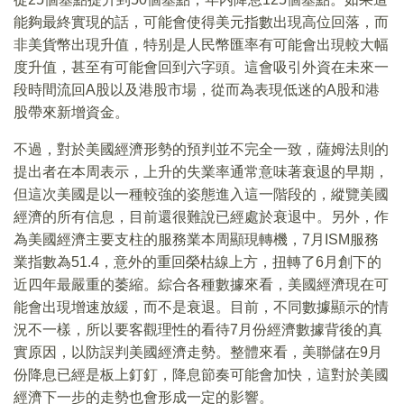
能夠最終實現的話，可能會使得美元指數出現高位回落，而
非美貨幣出現升值，特别是人民幣匯率有可能會出現較大幅
度升值，甚至有可能會回到六字頭。這會吸引外資在未來一
段時間流回A股以及港股市場，從而為表現低迷的A股和港
股帶來新增資金。
不過，對於美國經濟形勢的預判並不完全一致，薩姆法則的
提出者在本周表示，上升的失業率通常意味著衰退的早期，
但這次美國是以一種較強的姿態進入這一階段的，縱覽美國
經濟的所有信息，目前還很難說已經處於衰退中。另外，作
為美國經濟主要支柱的服務業本周顯現轉機，7月ISM服務
業指數為51.4，意外的重回榮枯線上方，扭轉了6月創下的
近四年最嚴重的萎縮。綜合各種數據來看，美國經濟現在可
能會出現增速放緩，而不是衰退。目前，不同數據顯示的情
況不一樣，所以要客觀理性的看待7月份經濟數據背後的真
實原因，以防誤判美國經濟走勢。整體來看，美聯儲在9月
份降息已經是板上釘釘，降息節奏可能會加快，這對於美國
經濟下一步的走勢也會形成一定的影響。