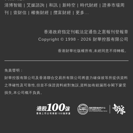
清博智能
|
艾媒諮詢
|
和訊
|
新時空
|
時代財經
|
證券市場周
刊
|
壹財信
|
權衡財經
|
攬富財經
|
更多...
香港政府指定刊載法定通告之憲報刊登報章
Copyright © 1998 - 2026 財華控股有限公司
香港財華社版權所有,未經同意不得轉載。
免責聲明：
財華控股有限公司及香港聯合交易所有限公司將盡力確保彼等所提供資料
之準確性及可靠性,但並不保證資料絕對無誤,資料如有錯漏而令閣下蒙受
損失,本公司概不負責。