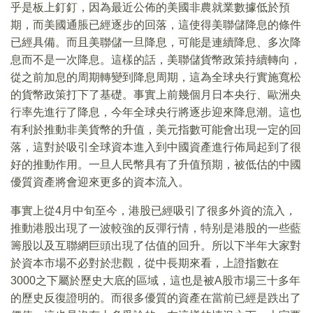
乎是板上釘釘，因為最近公佈的美國非農就業數據低於預
期，而美國通脹已經逐步的回落，這使得美聯儲降息的條件
已經具備。而且美聯儲一旦降息，可能是連續降息、多次降
息而不是一次降息。這樣的話，美聯儲貨幣政策持續轉向，
從之前加息的周期轉變到降息周期，這為全球央行實施寬松
的貨幣政策打下了基礎。事實上前幾個月日本央行、歐洲央
行率先進行了降息，今年全球央行將逐步迎來降息潮。這也
有利於推動非美貨幣的升值，美元指數可能會出現一定的回
落，這對於吸引全球資本進入到中國資產進行佈局起到了很
好的推動作用。一旦人民幣具有了升值預期，被低估的中國
優質資產將會迎來更多的資本流入。
事實上從4月中旬至今，港股已經吸引了很多外資的流入，
推動港股出現了一波較強的反彈行情，特别是港股的一些藍
籌股以及互聯網巨頭出現了估值的回升。所以下半年大家對
於資本市場不必對於悲觀，從中長期來看，上證指數在
3000之下屬於歷史大底的區域，這也是被A股市場三十多年
的歷史反復證明的。而很多優質的資產在當前已經是跌出了