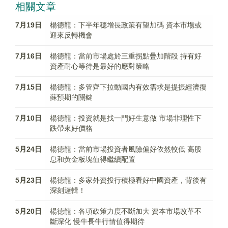
相關文章
7月19日
楊德龍：下半年穩增長政策有望加碼 資本市場或
迎來反轉機會
7月16日
楊德龍：當前市場處於三重拐點疊加階段 持有好
資產耐心等待是最好的應對策略
7月15日
楊德龍：多管齊下拉動國内有效需求是提振經濟復
蘇預期的關鍵
7月10日
楊德龍：投資就是找一門好生意做 市場非理性下
跌帶來好價格
5月24日
楊德龍：當前市場投資者風險偏好依然較低 高股
息和黃金板塊值得繼續配置
5月23日
楊德龍：多家外資投行積極看好中國資產，背後有
深刻邏輯！
5月20日
楊德龍：各項政策力度不斷加大 資本市場改革不
斷深化 慢牛長牛行情值得期待