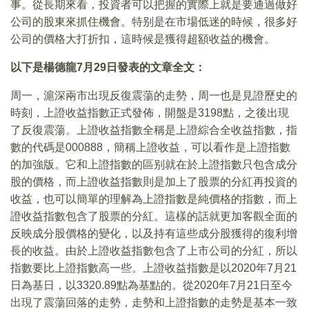
事。從長期來看，投資者可以把握的實際上就是要通過做好
公司的股東來抓住機會。特别是在市場低迷的時候，很多好
公司的價格大打折扣，這時候是獲得超額收益的機會。
以下是楊德龍7月29日發表的文章全文：
周一，滬深兩市出現反復震蕩的走勢，周一也是見證歷史的
時刻，上證收益指數正式發佈，開盤是3198點，之後出現
了反復震蕩。上證收益指數全稱是上證綜合全收益指數，指
數的代碼是000888，簡稱上證收益，可以看作是上證指數
的加強版。它和上證指數的區别就在於上證指數只包含成分
股的價格，而上證收益指數則是加上了股票的分紅再投資的
收益，也可以簡單的理解為上證指數是純價格的指數，而上
證收益指數包含了股票的分紅。這樣的話就更加客觀全面的
反映成分股價格的變化，以及持有這些成分股獲得的復利增
長的收益。由於上證收益指數包含了上市公司的分紅，所以
指數要比上證指數高一些。上證收益指數是以2020年7月21
日為基日，以3320.89點為基點的。從2020年7月21日至今
出現了震蕩回落的走勢，走勢和上證指數的走勢是基本一致