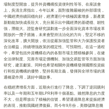
場制度型開放，提升外資機構投資便利性等等。在座談會
上，吳清主席指出，今年以來，面對復雜嚴峻的外部環境，
中國經濟持續回穩向好，經濟運行中積極因素增多，新產業
新動能加快成長壯大，充分展示出中國經濟的基礎穩、韌性
強，潛能大。證監會研究謀劃進一步全面深化資本市場改革
開放的一攬子措施，未來會堅持法治化的方向，堅定不移的
深化改革，擴大開放，依法從嚴加強監管和大力保護投資者
合法權益，持續增強政策的穩定性、可預期性。在這一過程
中，希望包括外資機構在内的各類市場主體積極參與，在健
全法律制度、完善市場定價機制、加強交易監管等方面加強
研究，建言獻策。同時也希望相關外資機構發揮國際投資銀
行和投資機構的優勢，堅持長期主義，發揮與全球市場的溝
通橋梁作用，講好中國故事。
在穩經濟增長方面，近期央行進行了降息，下調了逆回購利
率以及一年期和五年期LPR利率十個基點。雖然降息的力度
不大，但是釋放出了積極的信號，希望通過降息來提振經濟
的表現，推動我國經濟復蘇。而今年9月份，美聯儲降息幾