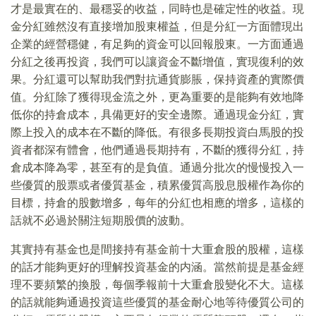
才是最實在的、最穩妥的收益，同時也是確定性的收益。現
金分紅雖然沒有直接增加股東權益，但是分紅一方面體現出
企業的經營穩健，有足夠的資金可以回報股東。一方面通過
分紅之後再投資，我們可以讓資金不斷增值，實現復利的效
果。分紅還可以幫助我們對抗通貨膨脹，保持資產的實際價
值。分紅除了獲得現金流之外，更為重要的是能夠有效地降
低你的持倉成本，具備更好的安全邊際。通過現金分紅，實
際上投入的成本在不斷的降低。有很多長期投資白馬股的投
資者都深有體會，他們通過長期持有，不斷的獲得分紅，持
倉成本降為零，甚至有的是負值。通過分批次的慢慢投入一
些優質的股票或者優質基金，積累優質高股息股權作為你的
目標，持倉的股數增多，每年的分紅也相應的增多，這樣的
話就不必過於關注短期股價的波動。
其實持有基金也是間接持有基金前十大重倉股的股權，這樣
的話才能夠更好的理解投資基金的内涵。當然前提是基金經
理不要頻繁的換股，每個季報前十大重倉股變化不大。這樣
的話就能夠通過投資這些優質的基金耐心地等待優質公司的