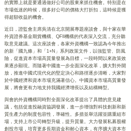
的實際上就是要通過做好公司的股東來抓住機會。特别是在
市場低迷的時候，很多好公司的價格大打折扣，這時候是獲
得超額收益的機會。
近日，證監會主席吳清在北京開展專題座談會，與十家在華
外資證券基金期貨機構、QFII機構的代表深入交流，充分聽
取意見建議。這次座談會，各家外資機構一致認為今年推出
的新「國九條」和「1+N」系列政策文件，以強監管、防風
險，促進資本市場高質量發展為目標，一段時間以來政策效
果逐步顯現。而隨著中國進一步全面深化改革，擴大對外開
放，推進中國式現代化的堅定決心和路徑逐步清晰，大家對
於中國經濟和資本市場充滿著信心。中國資本市場高質量發
展，將會更有力地支持我國經濟增長以及結構轉型。
與會的外資機構同時對全面深化改革提出了具體的意見建
議，包括促進投融資協調發展，進一步增強對科技創新和新
質生產力的制度包容性，準確性。多措並舉活躍並購重組市
場，支持上市公司轉型升級，提升質量。大力發展私募股權
創投市場，培育更多長期資金和耐心資本，有序擴大資本市