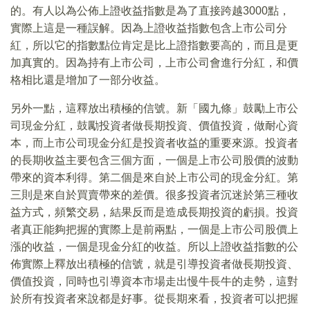
的。有人以為公佈上證收益指數是為了直接跨越3000點，
實際上這是一種誤解。因為上證收益指數包含上市公司分
紅，所以它的指數點位肯定是比上證指數要高的，而且是更
加真實的。因為持有上市公司，上市公司會進行分紅，和價
格相比還是增加了一部分收益。
另外一點，這釋放出積極的信號。新「國九條」鼓勵上市公
司現金分紅，鼓勵投資者做長期投資、價值投資，做耐心資
本，而上市公司現金分紅是投資者收益的重要來源。投資者
的長期收益主要包含三個方面，一個是上市公司股價的波動
帶來的資本利得。第二個是來自於上市公司的現金分紅。第
三則是來自於買賣帶來的差價。很多投資者沉迷於第三種收
益方式，頻繁交易，結果反而是造成長期投資的虧損。投資
者真正能夠把握的實際上是前兩點，一個是上市公司股價上
漲的收益，一個是現金分紅的收益。所以上證收益指數的公
佈實際上釋放出積極的信號，就是引導投資者做長期投資、
價值投資，同時也引導資本市場走出慢牛長牛的走勢，這對
於所有投資者來說都是好事。從長期來看，投資者可以把握