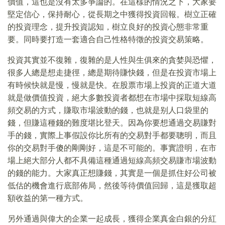
價值，這也是沒有太多爭論的。在這樣的情況之下，大家要
堅定信心，保持耐心，從長期之中獲得投資回報。樹立正確
的投資理念，提升投資認知，樹立良好的投資心態非常重
要。同時要打造一套適合自己性格特徵的投資交易策略。
投資其實並不復雜，復雜的是人性與生俱來的貪婪與恐懼，
很多人總是想走捷徑，總是期待賺快錢，但是在投資市場上
有時候快就是慢，慢就是快。在股票市場上投資的正道大道
就是做價值投資，絕大多數投資者都想在市場中採取短線高
頻交易的方式，賺取市場波動的錢，也就是别人口袋里的
錢，但賺這種錢的難度堪比登天。因為你要想通過交易賺對
手的錢，實際上事假設你比所有的交易對手都要聰明，而且
你的交易對手傻的剛剛好，這是不可能的。事實證明，在市
場上絕大部分人都不具備這種通過短線高頻交易賺市場波動
的錢的能力。大家真正想賺錢，其實是一個是抓住好公司被
低估的機會進行底部佈局，然後等待價值回歸，這是獲取超
額收益的第一種方式。
另外通過與偉大的企業一起成長，獲得企業真金白銀的分紅