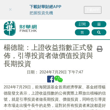
財華智庫網
FINTV
FINMETA
財華證券
媒體矩陣
下載財華財經APP
×
下載APP
智庫沙龍
聯絡我們
把握投資先機
訂閱
简
楊德龍：上證收益指數正式發
佈，引導投資者做價值投資與
長期投資
日期：
2024年7月29日 下午7:47
2024年7月29日，前海開源基金首席經濟學家、基金經理楊
德龍發文表示，上證收益指數的公佈實際上釋放出積極的信
號，就是引導投資者做長期投資、價值投資，同時也引導資
本市場走出慢牛長牛的走勢，這對於所有投資者來說都是好