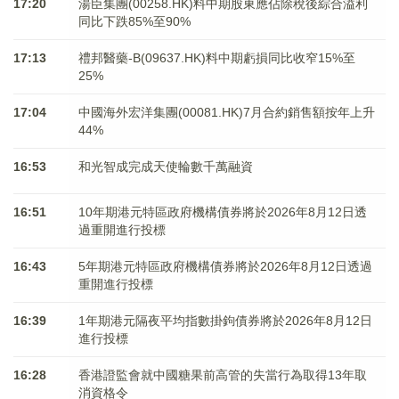
17:20
湯臣集團(00258.HK)料中期股東應佔除稅後綜合溢利
同比下跌85%至90%
17:13
禮邦醫藥-B(09637.HK)料中期虧損同比收窄15%至
25%
17:04
中國海外宏洋集團(00081.HK)7月合約銷售額按年上升
44%
16:53
和光智成完成天使輪數千萬融資
16:51
10年期港元特區政府機構債券將於2026年8月12日透
過重開進行投標
16:43
5年期港元特區政府機構債券將於2026年8月12日透過
重開進行投標
16:39
1年期港元隔夜平均指數掛鉤債券將於2026年8月12日
進行投標
16:28
香港證監會就中國糖果前高管的失當行為取得13年取
消資格令