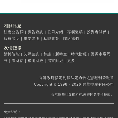
相關訊息
法定公告欄
|
廣告查詢
|
公司介紹
|
專欄邀稿
|
投資者關係
|
版權聲明
|
重要聲明
|
私隱政策
|
聯絡我們
友情鏈接
清博智能
|
艾媒諮詢
|
和訊
|
新時空
|
時代財經
|
證券市場周
刊
|
壹財信
|
權衡財經
|
攬富財經
|
更多...
香港政府指定刊載法定通告之憲報刊登報章
Copyright © 1998 - 2026 財華控股有限公司
香港財華社版權所有,未經同意不得轉載。
免責聲明：