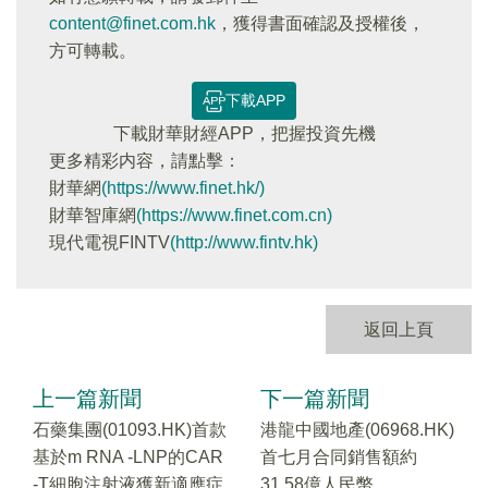
content@finet.com.hk
，獲得書面確認及授權後，
方可轉載。
下載APP
下載財華財經APP，把握投資先機
更多精彩内容，請點擊：
財華網
(https://www.finet.hk/)
財華智庫網
(https://www.finet.com.cn)
現代電視FINTV
(http://www.fintv.hk)
返回上頁
上一篇新聞
下一篇新聞
石藥集團(01093.HK)首款
港龍中國地產(06968.HK)
基於m RNA -LNP的CAR
首七月合同銷售額約
-T細胞注射液獲新適應症
31.58億人民幣