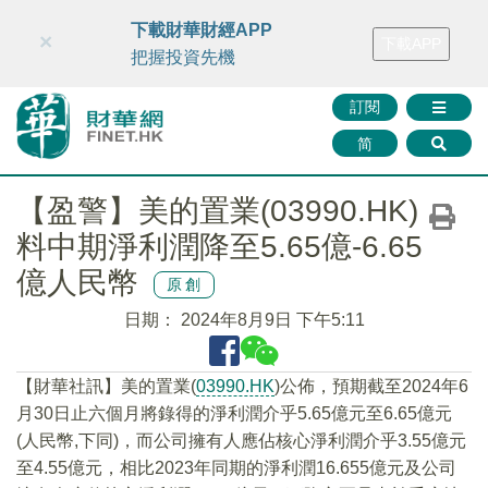
財華智庫網
FINTV
FINMETA
財華證券
媒體矩陣
下載財華財經APP
×
下載APP
智庫沙龍
聯絡我們
把握投資先機
訂閱
简
【盈警】美的置業(03990.HK)
料中期淨利潤降至5.65億-6.65
億人民幣
原創
日期：
2024年8月9日 下午5:11
【財華社訊】美的置業(
03990.HK
)公佈，預期截至2024年6
月30日止六個月將錄得的淨利潤介乎5.65億元至6.65億元
(人民幣,下同)，而公司擁有人應佔核心淨利潤介乎3.55億元
至4.55億元，相比2023年同期的淨利潤16.655億元及公司