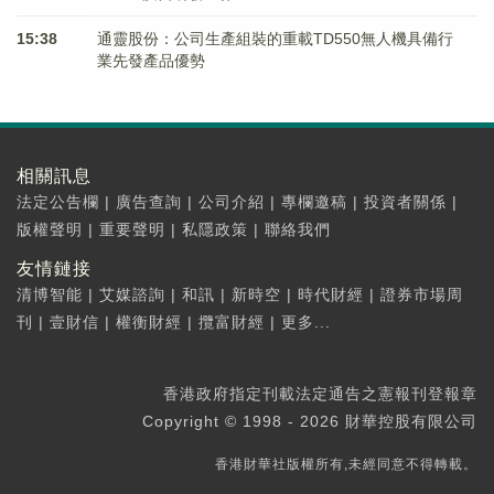
15:38
通靈股份：公司生產組裝的重載TD550無人機具備行
業先發產品優勢
相關訊息
法定公告欄
|
廣告查詢
|
公司介紹
|
專欄邀稿
|
投資者關係
|
版權聲明
|
重要聲明
|
私隱政策
|
聯絡我們
友情鏈接
清博智能
|
艾媒諮詢
|
和訊
|
新時空
|
時代財經
|
證券市場周
刊
|
壹財信
|
權衡財經
|
攬富財經
|
更多...
香港政府指定刊載法定通告之憲報刊登報章
Copyright © 1998 - 2026 財華控股有限公司
香港財華社版權所有,未經同意不得轉載。