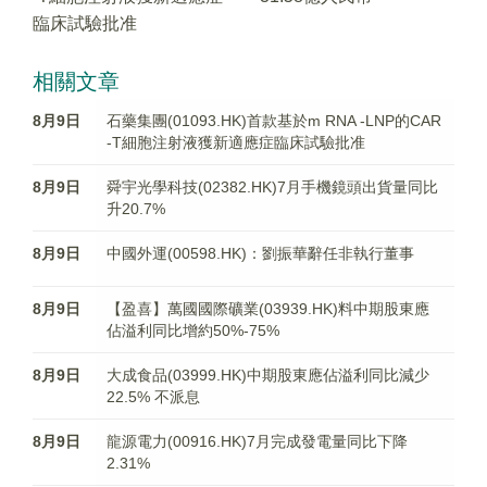
臨床試驗批准
相關文章
8月9日
石藥集團(01093.HK)首款基於m RNA -LNP的CAR
-T細胞注射液獲新適應症臨床試驗批准
8月9日
舜宇光學科技(02382.HK)7月手機鏡頭出貨量同比
升20.7%
8月9日
中國外運(00598.HK)：劉振華辭任非執行董事
8月9日
【盈喜】萬國國際礦業(03939.HK)料中期股東應
佔溢利同比增約50%-75%
8月9日
大成食品(03999.HK)中期股東應佔溢利同比減少
22.5% 不派息
8月9日
龍源電力(00916.HK)7月完成發電量同比下降
2.31%