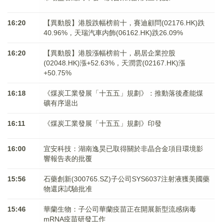
16:20
【異動股】港股跌幅榜前十，賽迪顧問(02176.HK)跌
40.96%，天瑞汽車内飾(06162.HK)跌26.09%
16:20
【異動股】港股漲幅榜前十，易居企業控股
(02048.HK)漲+52.63%，天潤雲(02167.HK)漲
+50.75%
16:18
《煤炭工業發展「十五五」規劃》：推動落後產能煤
礦有序退出
16:11
《煤炭工業發展「十五五」規劃》印發
16:00
宜安科技：湖南逸昊已取得關於非晶合金項目環境影
響報告表的批覆
15:56
石藥創新(300765.SZ)子公司SYS6037注射液獲美國藥
物還床試驗批准
15:46
華蘭生物：子公司華蘭疫苗正在開展新型流感病毒
mRNA疫苗研發工作