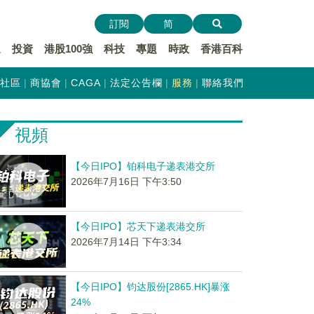
訂閱
简
遞
投資
港股100強
科技
專題
時政
香港百科
社區
商協會
CAGA
法定公告欄
服務
聯絡我們
視頻
【今日IPO】铂科电子递表港交所
2026年7月16日 下午3:50
【今日IPO】芯天下递表港交所
2026年7月14日 下午3:34
【今日IPO】钧达股份[2865.HK]暴涨
24%