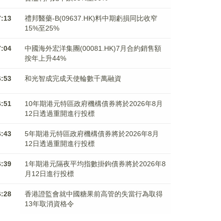
7:13
禮邦醫藥-B(09637.HK)料中期虧損同比收窄
15%至25%
7:04
中國海外宏洋集團(00081.HK)7月合約銷售額
按年上升44%
6:53
和光智成完成天使輪數千萬融資
6:51
10年期港元特區政府機構債券將於2026年8月
12日透過重開進行投標
6:43
5年期港元特區政府機構債券將於2026年8月
12日透過重開進行投標
6:39
1年期港元隔夜平均指數掛鉤債券將於2026年8
月12日進行投標
6:28
香港證監會就中國糖果前高管的失當行為取得
13年取消資格令