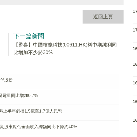
1
返回上頁
1
下一篇新聞
【盈喜】中國核能科技(00611.HK)料中期純利同
1
比增加不少於30%
1
0%股份
1
成發電量同比增加0.7%
1
% 料上半年虧損1.5億至1.7億人民幣
1
)料中期股東應佔全面收入總額同比下降約40%