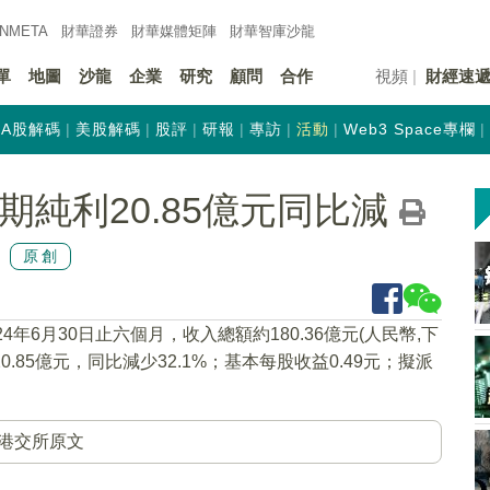
INMETA
財華證券
財華
媒體矩陣
財華
智庫沙龍
單
地圖
沙龍
企業
研究
顧問
合作
視頻
財經速
A股解碼
美股解碼
股評
研報
專訪
活動
Web3 Space專欄
)中期純利20.85億元同比減
原創
24年6月30日止六個月，收入總額約180.36億元(人民幣,下
.85億元，同比減少32.1%；基本每股收益0.49元；擬派
港交所原文