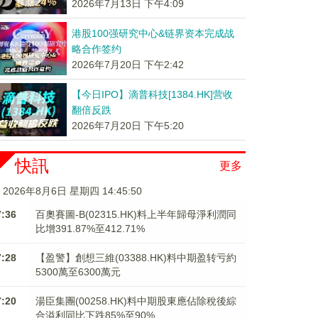
2026年7月13日 下午4:09
港股100强研究中心&链界资本完成战
略合作签约
2026年7月20日 下午2:42
【今日IPO】滴普科技[1384.HK]营收
翻倍反跌
2026年7月20日 下午5:20
快訊
更多
2026年8月6日 星期四 14:45:51
7:36
百奧賽圖-B(02315.HK)料上半年歸母淨利潤同
比增391.87%至412.71%
7:28
【盈警】創想三維(03388.HK)料中期盈转亏約
5300萬至6300萬元
7:20
湯臣集團(00258.HK)料中期股東應佔除稅後綜
合溢利同比下跌85%至90%