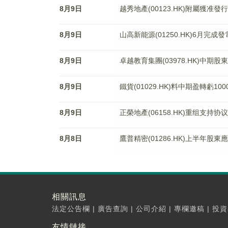
8月9日
越秀地產(00123.HK)附屬獲准
8月9日
山高新能源(01250.HK)6月完成
8月9日
卓越教育集團(03978.HK)中期股
8月9日
鐵貨(01029.HK)料中期盈轉虧10
8月9日
正榮地產(06158.HK)重组支持
8月8日
鷹普精密(01286.HK)上半年股東
相關訊息
法定公告欄
|
廣告查詢
|
公司介紹
|
專欄邀稿
|
投資
友情鏈接