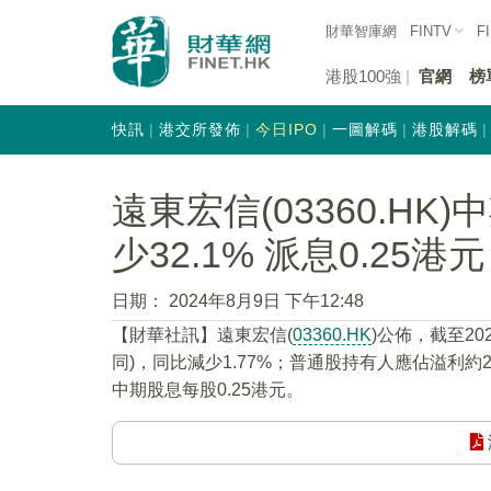
財華智庫網
FINTV
F
港股100強
官網
榜
快訊
港交所發佈
今日IPO
一圖解碼
港股解碼
遠東宏信(03360.HK
少32.1% 派息0.25港元
日期：
2024年8月9日 下午12:48
【財華社訊】遠東宏信(
03360.HK
)公佈，截至20
同)，同比減少1.77%；普通股持有人應佔溢利約20
中期股息每股0.25港元。