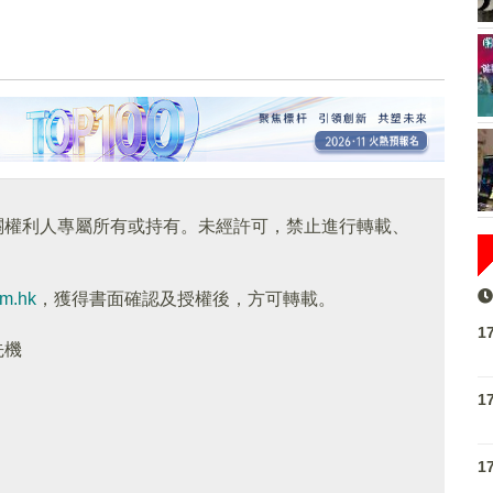
關權利人專屬所有或持有。未經許可，禁止進行轉載、
om.hk
，獲得書面確認及授權後，方可轉載。
1
先機
1
1