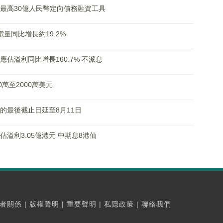
發行最高30億人民幣定向債務融資工具
發電量同比增長約19.2%
東應佔溢利同比增長160.7% 不派息
00萬至2000萬美元
协议的最後截止日延至8月11日
應佔溢利3.05億港元 中期息8港仙
者關係
|
版權聲明
|
重要聲明
|
私隱政策
|
聯絡我們