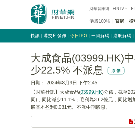
財華智庫網
FINTV
F
港股100強
官網
榜
快訊
港交所發佈
今日IPO
一圖解碼
港股解碼
大成食品(03999.H
少22.5% 不派息
原創
日期：
2024年8月9日 下午2:45
【財華社訊】大成食品(
03999.HK
)公佈，截至20
同)，同比減少11.1%；毛利為3.62億元，同比增加
股基本盈利0.031元。不派中期股息。