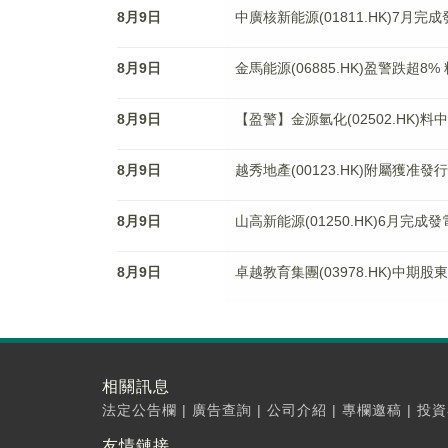
8月9日
中廣核新能源(01811.HK)7月完
8月9日
金馬能源(06885.HK)盈警跌超8
8月9日
【盈警】金源氫化(02502.HK
8月9日
越秀地產(00123.HK)附屬獲准
8月9日
山高新能源(01250.HK)6月完成
8月9日
卓越教育集團(03978.HK)中期股
相關訊息
法定公告欄
|
廣告查詢
|
公司介紹
|
專欄邀稿
|
投資
友情鏈接