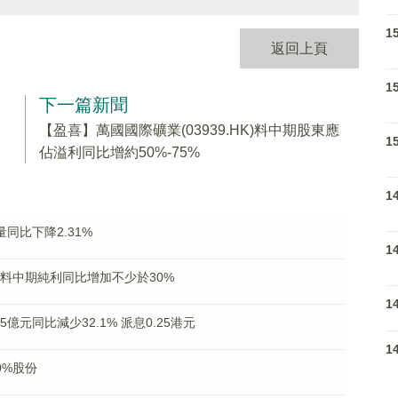
1
返回上頁
1
下一篇新聞
【盈喜】萬國國際礦業(03939.HK)料中期股東應
1
佔溢利同比增約50%-75%
1
量同比下降2.31%
1
K)料中期純利同比增加不少於30%
1
85億元同比減少32.1% 派息0.25港元
1
0%股份