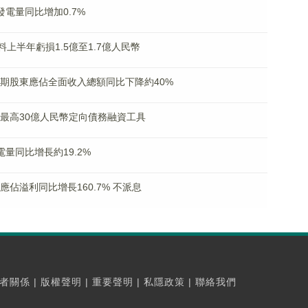
成發電量同比增加0.7%
% 料上半年虧損1.5億至1.7億人民幣
)料中期股東應佔全面收入總額同比下降約40%
發行最高30億人民幣定向債務融資工具
發電量同比增長約19.2%
東應佔溢利同比增長160.7% 不派息
者關係
|
版權聲明
|
重要聲明
|
私隱政策
|
聯絡我們