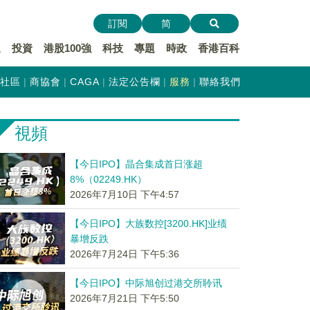
訂閱
简
遞
投資
港股100強
科技
專題
時政
香港百科
社區
商協會
CAGA
法定公告欄
服務
聯絡我們
視頻
【今日IPO】晶合集成首日涨超
8%（02249.HK）
2026年7月10日 下午4:57
【今日IPO】大族数控[3200.HK]业绩
暴增反跌
2026年7月24日 下午5:36
【今日IPO】中际旭创过港交所聆讯
2026年7月21日 下午5:50