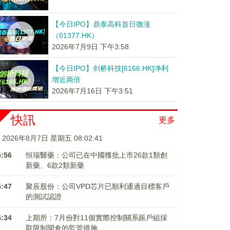
【今日IPO】鼎泰高科首日微涨
（01377.HK）
2026年7月9日 下午3:58
【今日IPO】剑桥科技[6166.HK]净利
增近两倍
2026年7月16日 下午3:51
快訊
更多
2026年8月7日 星期五 08:02:42
5:56
恒瑞醫藥：公司已在中國獲批上市26款1類創
新藥、6款2類新藥
5:47
聚辰股份：公司VPD芯片已順利通過目標客戶
的測試認證
5:34
上期所：7月份對11個實際控制關系賬戶組採
取限制開倉的監管措施