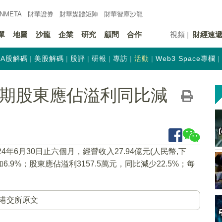
INMETA
財華證券
財華
媒體矩陣
財華
智庫沙龍
單
地圖
沙龍
企業
研究
顧問
合作
視頻
財經速
A股解碼
美股解碼
股評
研報
專訪
活動
Web3 Space專欄
K)中期股東應佔溢利同比減
24年6月30日止六個月，經營收入27.94億元(人民幣,下
6.9%；股東應佔溢利3157.5萬元，同比減少22.5%；每
港交所原文