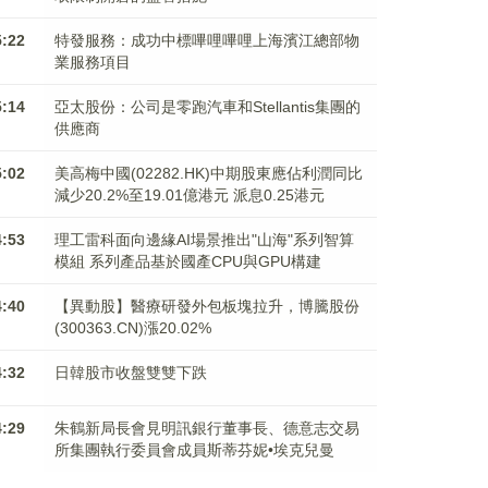
5:22
特發服務：成功中標嗶哩嗶哩上海濱江總部物
業服務項目
5:14
亞太股份：公司是零跑汽車和Stellantis集團的
供應商
5:02
美高梅中國(02282.HK)中期股東應佔利潤同比
減少20.2%至19.01億港元 派息0.25港元
4:53
理工雷科面向邊緣AI場景推出"山海"系列智算
模組 系列產品基於國產CPU與GPU構建
4:40
【異動股】醫療研發外包板塊拉升，博騰股份
(300363.CN)漲20.02%
4:32
日韓股市收盤雙雙下跌
4:29
朱鶴新局長會見明訊銀行董事長、德意志交易
所集團執行委員會成員斯蒂芬妮•埃克兒曼