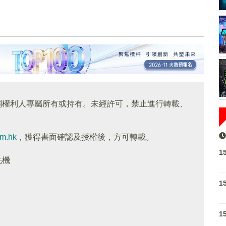
關權利人專屬所有或持有。未經許可，禁止進行轉載、
om.hk
，獲得書面確認及授權後，方可轉載。
1
先機
1
1