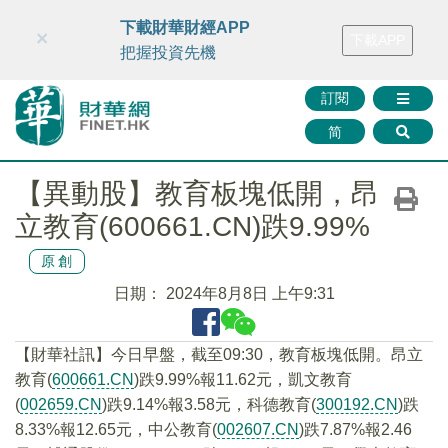
財華智庫網
FINTV
FINMETA
財華證券
媒體矩陣
下載財華財經APP
×
下載APP
智庫沙龍
聯絡我們
把握投資先機
訂閱
简
【異動股】教育板塊低開，昂
立教育(600661.CN)跌9.99%
原創
日期：
2024年8月8日 上午9:31
【財華社訊】今日早盤，截至09:30，教育板塊低開。昂立
教育(
600661.CN
)跌9.99%報11.62元，凱文教育
(
002659.CN
)跌9.14%報3.58元，科德教育(
300192.CN
)跌
8.33%報12.65元，中公教育(
002607.CN
)跌7.87%報2.46