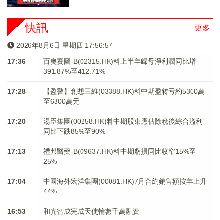
快訊
更多
2026年8月6日 星期四 17:56:57
17:36
百奧賽圖-B(02315.HK)料上半年歸母淨利潤同比增
391.87%至412.71%
17:28
【盈警】創想三維(03388.HK)料中期盈转亏約5300萬
至6300萬元
17:20
湯臣集團(00258.HK)料中期股東應佔除稅後綜合溢利
同比下跌85%至90%
17:13
禮邦醫藥-B(09637.HK)料中期虧損同比收窄15%至
25%
17:04
中國海外宏洋集團(00081.HK)7月合約銷售額按年上升
44%
16:53
和光智成完成天使輪數千萬融資