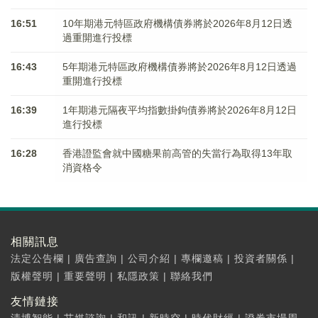
16:51
10年期港元特區政府機構債券將於2026年8月12日透
過重開進行投標
16:43
5年期港元特區政府機構債券將於2026年8月12日透過
重開進行投標
16:39
1年期港元隔夜平均指數掛鉤債券將於2026年8月12日
進行投標
16:28
香港證監會就中國糖果前高管的失當行為取得13年取
消資格令
相關訊息
法定公告欄
|
廣告查詢
|
公司介紹
|
專欄邀稿
|
投資者關係
|
版權聲明
|
重要聲明
|
私隱政策
|
聯絡我們
友情鏈接