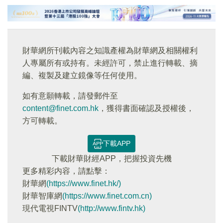
財華網所刊載內容之知識產權為財華網及相關權利
人專屬所有或持有。未經許可，禁止進行轉載、摘
編、複製及建立鏡像等任何使用。
如有意願轉載，請發郵件至
content@finet.com.hk
，獲得書面確認及授權後，
方可轉載。
下載APP
下載財華財經APP，把握投資先機
更多精彩内容，請點擊：
財華網
(https://www.finet.hk/)
財華智庫網
(https://www.finet.com.cn)
現代電視FINTV
(http://www.fintv.hk)