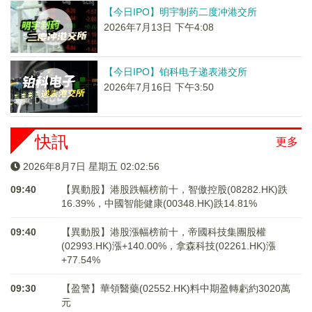
【今日IPO】明宇制药二度冲港交所
2026年7月13日 下午4:08
【今日IPO】铂科电子递表港交所
2026年7月16日 下午3:50
快訊
更多
2026年8月7日 星期五 02:02:56
09:40
【異動股】港股跌幅榜前十，智傲控股(08282.HK)跌
16.39%，中國智能健康(00348.HK)跌14.81%
09:40
【異動股】港股漲幅榜前十，帝國科技集團股權
(02993.HK)漲+140.00%，拿森科技(02261.HK)漲
+77.54%
09:30
【盈警】華領醫藥(02552.HK)料中期盈轉虧約3020萬
元