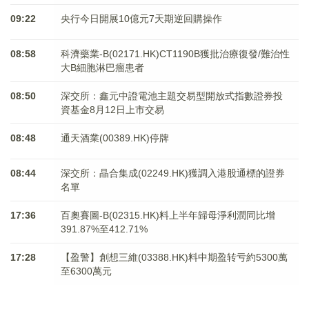
09:22
央行今日開展10億元7天期逆回購操作
08:58
科濟藥業-B(02171.HK)CT1190B獲批治療復發/難治性
大B細胞淋巴瘤患者
08:50
深交所：鑫元中證電池主題交易型開放式指數證券投
資基金8月12日上市交易
08:48
通天酒業(00389.HK)停牌
08:44
深交所：晶合集成(02249.HK)獲調入港股通標的證券
名單
17:36
百奧賽圖-B(02315.HK)料上半年歸母淨利潤同比增
391.87%至412.71%
17:28
【盈警】創想三維(03388.HK)料中期盈转亏約5300萬
至6300萬元