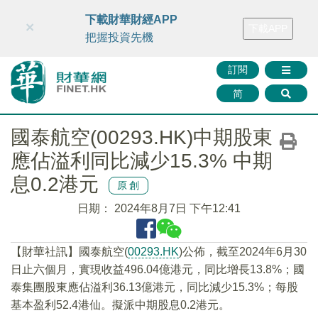
財華智庫網
FINTV
FINMETA
財華證券
媒體矩陣
下載財華財經APP
×
下載APP
智庫沙龍
聯絡我們
把握投資先機
訂閱
简
國泰航空(00293.HK)中期股東
應佔溢利同比減少15.3% 中期
息0.2港元
原創
日期：
2024年8月7日 下午12:41
【財華社訊】國泰航空(
00293.HK
)公佈，截至2024年6月30
日止六個月，實現收益496.04億港元，同比增長13.8%；國
泰集團股東應佔溢利36.13億港元，同比減少15.3%；每股
基本盈利52.4港仙。擬派中期股息0.2港元。