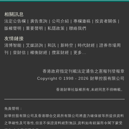
相關訊息
法定公告欄
|
廣告查詢
|
公司介紹
|
專欄邀稿
|
投資者關係
|
版權聲明
|
重要聲明
|
私隱政策
|
聯絡我們
友情鏈接
清博智能
|
艾媒諮詢
|
和訊
|
新時空
|
時代財經
|
證券市場周
刊
|
壹財信
|
權衡財經
|
攬富財經
|
更多...
香港政府指定刊載法定通告之憲報刊登報章
Copyright © 1998 - 2026 財華控股有限公司
香港財華社版權所有,未經同意不得轉載。
免責聲明：
財華控股有限公司及香港聯合交易所有限公司將盡力確保彼等所提供資料
之準確性及可靠性,但並不保證資料絕對無誤,資料如有錯漏而令閣下蒙受