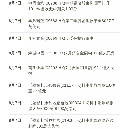
8月7日
中國鐵塔(00788.HK)中期歸屬股東利潤同比升
10.1% 首次派中期息1.09分
8月7日
再鼎醫藥(09688.HK)第二季度虧損收窄至8027.7
萬美元
8月7日
創科實業(00669.HK)：委任執行董事
8月7日
綠城中國(03900.HK)7月銷售金額約106億人民幣
8月7日
萬科企業(02202.HK)7月合同銷售額192.1億人民
幣
8月7日
【盈警】現代牧業(01117.HK)料中期盈轉虧1.8億
至2.4億元
8月7日
【盈警】永利地產發展(00864.HK)料中期淨虧損
擴大至6000萬-6200萬港元
8月7日
【盈喜】博尼控股(01906.HK)料中期轉虧為盈溢
利約500萬人民幣