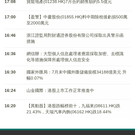
17:08
寶龍地產(01238.HK)7月合約銷售額約5.5億元
17:00
【盈警】中慶股份(01855.HK)料中期除稅後虧損500萬
至2000萬元
16:46
浙江證監局對財通證券股份有限公司採取出具警示函
措施
16:36
網信辦：大型個人信息處理者應當採取加密、去標識
化等措施保障所處理個人信息安全
16:30
國家外匯局：7月末中國外匯儲備規模34188億美元 升
幅0.07%
16:24
山金國際：港股上市工作正常推進中
16:20
【異動股】港股跌幅榜前十，九福來(08611.HK)跌
21.43%，天瑞汽車内飾(06162.HK)跌18.44%