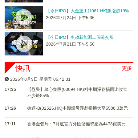
【今日IPO】大金重工[1081.HK]飙涨超19%
2026年7月24日 下午5:36
【今日IPO】奥动新能源二闯港交所
2026年7月21日 下午5:50
快訊
更多
2026年8月9日 星期天 05:42:31
17:35
【盈警】綠心集團(00094.HK)料中期淨虧損同比收窄
不少於85%
17:26
德適-B(02526.HK)中期歸母淨虧損擴大至5588.3萬元
17:11
香港金管局：7月底官方外匯儲備資產為4478億美元