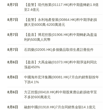
8月7日
【盈警】現代牧業(01117.HK)料中期盈轉虧1.8億
至2.4億元
8月7日
【盈警】永利地產發展(00864.HK)料中期淨虧損
擴大至6000萬-6200萬港元
8月7日
【盈喜】博尼控股(01906.HK)料中期轉虧為盈溢
利約500萬人民幣
8月7日
石四藥(02005.HK)多個藥品取得生產註冊批件
8月6日
【盈喜】大禹金融(01073.HK)料中期淨溢利同比
漲超450%
8月6日
中國海外宏洋集團(00081.HK)7月合約銷售額按年
下跌4.1%
8月6日
方正控股(00418.HK)料中期股東應佔虧損收窄至
不多於600萬港元
8月6日
融創中國(01918.HK)7月合同銷售金額14.1億元