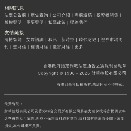
相關訊息
法定公告欄
|
廣告查詢
|
公司介紹
|
專欄邀稿
|
投資者關係
|
版權聲明
|
重要聲明
|
私隱政策
|
聯絡我們
友情鏈接
清博智能
|
艾媒諮詢
|
和訊
|
新時空
|
時代財經
|
證券市場周
刊
|
壹財信
|
權衡財經
|
攬富財經
|
更多...
香港政府指定刊載法定通告之憲報刊登報章
Copyright © 1998 - 2026 財華控股有限公司
香港財華社版權所有,未經同意不得轉載。
免責聲明：
財華控股有限公司及香港聯合交易所有限公司將盡力確保彼等所提供資料
之準確性及可靠性,但並不保證資料絕對無誤,資料如有錯漏而令閣下蒙受
損失,本公司概不負責。