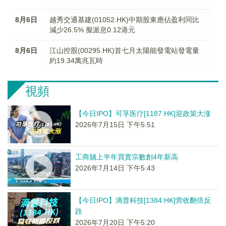
8月6日
越秀交通基建(01052.HK)中期股東應佔盈利同比
減少26.5% 擬派息0.12港元
8月6日
江山控股(00295.HK)首七月太陽能發電站發電量
約19.34萬兆瓦時
視頻
【今日IPO】可孚医疗[1187.HK]迎政策大涨
2026年7月15日 下午5:51
工商舖上半年買賣宗數創4年新高
2026年7月14日 下午5:43
【今日IPO】滴普科技[1384.HK]营收翻倍反
跌
2026年7月20日 下午5:20