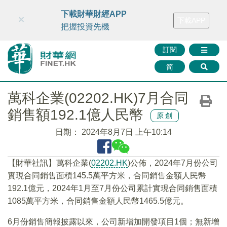
財華智庫網
FINTV
FINMETA
財華證券
媒體矩陣
下載財華財經APP
×
下載APP
智庫沙龍
聯絡我們
把握投資先機
訂閱
简
萬科企業(02202.HK)7月合同
銷售額192.1億人民幣
原創
日期：
2024年8月7日 上午10:14
【財華社訊】萬科企業(
02202.HK
)公佈，2024年7月份公司
實現合同銷售面積145.5萬平方米，合同銷售金額人民幣
192.1億元，2024年1月至7月份公司累計實現合同銷售面積
1085萬平方米，合同銷售金額人民幣1465.5億元。
6月份銷售簡報披露以來，公司新增加開發項目1個；無新增