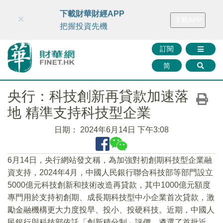
財華智庫網
FINTV
FINMETA
財華證券
媒體矩陣
下載財華財經APP
×
下載APP
智庫沙龍
聯絡我們
把握投資先機
訂閱
简
央行：科技創新再貸款加速落
地 精準支持科技型企業
日期：
2024年6月14日 下午3:08
6月14日，央行網站發文稱，為加強對初創期科技型企業融
資支持，2024年4月，中國人民銀行聯合科技部等部門設立
5000億元科技創新和技術改造再貸款，其中1000億元額度
專門用於支持初創期、成長期科技型中小企業首次貸款，激
勵金融機構更大力度投早、投小、投硬科技。近期，中國人
民銀行與科技部依託「創新積分制」評價，遴選了首批近