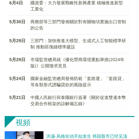
6月4日
國資委：大力發展戰略性新興產業 積極推進新型
工業化
5月30日
商務部等三部門發佈關於對有關物項實施出口管制
的公告
5月29日
三部門：加快推進大模型、生成式人工智能標準研
制 推動區塊鏈標準建設
5月29日
市場監管總局就《優化營商環境重點舉措(2024年
版)》公開徵求意見
5月24日
國家金融監管總局發佈防範「套路運」「套路貸」
等各類形式誘騙貸款的風險提示
5月21日
中國人民銀行與泰國銀行簽署《關於促進雙邊本幣
交易合作框架的諒解備忘錄》
視頻
洪灏-风格轮动开始发生 韩国股市已经见顶