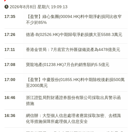
2026年8月8日 星期六 19:09:13
17:35
【盈警】綠心集團(00094.HK)料中期淨虧損同比收窄
不少於85%
17:26
德適-B(02526.HK)中期歸母淨虧損擴大至5588.3萬元
17:11
香港金管局：7月底官方外匯儲備資產為4478億美元
17:08
寶龍地產(01238.HK)7月合約銷售額約5.5億元
17:00
【盈警】中慶股份(01855.HK)料中期除稅後虧損500萬
至2000萬元
16:46
浙江證監局對財通證券股份有限公司採取出具警示函
措施
16:36
網信辦：大型個人信息處理者應當採取加密、去標識
化等措施保障所處理個人信息安全