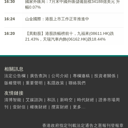
16:30
國家外匯局：7月末中國外匯儲備規模34188億美元 升
幅0.07%
16:24
山金國際：港股上市工作正常推進中
16:20
【異動股】港股跌幅榜前十，九福來(08611.HK)跌
21.43%，天瑞汽車内飾(06162.HK)跌18.44%
相關訊息
法定公告欄
|
廣告查詢
|
公司介紹
|
專欄邀稿
|
投資者關係
|
版權聲明
|
重要聲明
|
私隱政策
|
聯絡我們
友情鏈接
清博智能
|
艾媒諮詢
|
和訊
|
新時空
|
時代財經
|
證券市場周
刊
|
壹財信
|
權衡財經
|
攬富財經
|
更多...
香港政府指定刊載法定通告之憲報刊登報章