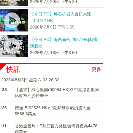
2026年7月20日 下午5:20
【今日IPO】珞石机器人首日大涨
（03752.HK）
2026年7月9日 下午3:59
【今日IPO】海西新药[2637.HK]脑瘤
药获批
2026年7月16日 下午3:50
快訊
更多
2026年8月8日 星期六 03:28:32
7:35
【盈警】綠心集團(00094.HK)料中期淨虧損同
比收窄不少於85%
7:26
德適-B(02526.HK)中期歸母淨虧損擴大至
5588.3萬元
7:11
香港金管局：7月底官方外匯儲備資產為4478
億美元