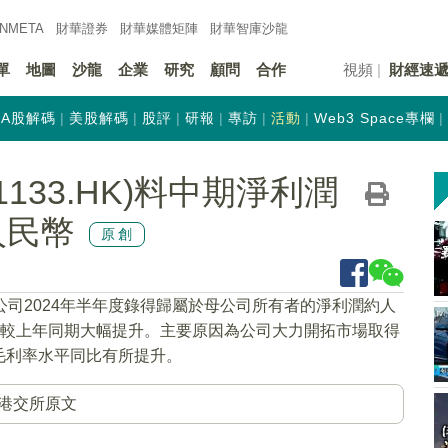
INMETA
財華證券
財華
媒體矩陣
財華
智庫沙龍
單
地圖
沙龍
企業
研究
顧問
合作
視頻
財經速
A股解碼
美股解碼
股評
研報
專訪
活動
Web3 Space專欄
133.HK)料中期淨利潤
人民幣
原創
公司2024年半年度錄得歸屬於母公司所有者的淨利潤約人
元，較上年同期大幅提升。主要原因為公司大力開拓市場取得
毛利率水平同比有所提升。
港交所原文