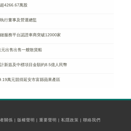
超4266.67萬股
退任執行董事及營運總監
供應鏈服務平台認證車商突破12000家
0萬美元出售出售一艘散貨船
年累計新簽及中標項目金額約8.5億人民幣
359.19萬元競得延安市富縣蘋果產區
者關係
|
版權聲明
|
重要聲明
|
私隱政策
|
聯絡我們