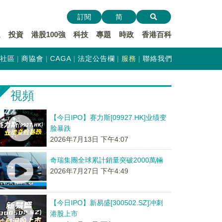
訂閱
简
遞
投資
港股100強
科技
專題
時政
香港百科
社區
商協會
CAGA
法定公告欄
服務
聯絡我們
視頻
【今日IPO】赛力斯[09927.HK]业绩变
脸暴跌
2026年7月13日 下午4:07
奇瑞集團全球累計銷量突破2000萬輛
2026年7月27日 下午4:49
【今日IPO】新易盛[300502.SZ]冲刺
港股上市