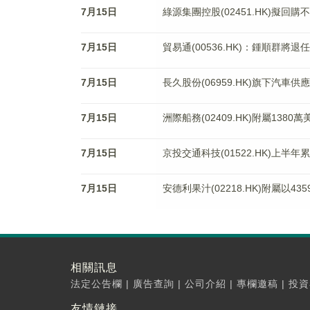
7月15日
綠源集團控股(02451.HK)擬回購不
7月15日
貿易通(00536.HK)：鍾順群將
7月15日
長久股份(06959.HK)旗下汽車
7月15日
洲際船務(02409.HK)附屬138
7月15日
京投交通科技(01522.HK)上半
7月15日
安德利果汁(02218.HK)附屬以4
相關訊息
法定公告欄
|
廣告查詢
|
公司介紹
|
專欄邀稿
|
投資
友情鏈接