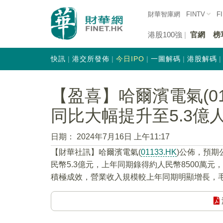
財華智庫網
FINTV
F
港股100強
官網
榜
快訊
港交所發佈
今日IPO
一圖解碼
港股解碼
【盈喜】哈爾濱電氣(01
同比大幅提升至5.3億
日期：
2024年7月16日 上午11:17
【財華社訊】哈爾濱電氣(
01133.HK
)公佈，預期
民幣5.3億元，上年同期錄得約人民幣8500萬
積極成效，營業收入規模較上年同期明顯增長，