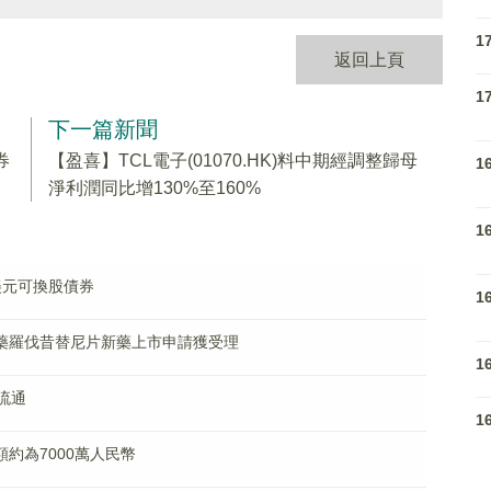
1
返回上頁
1
下一篇新聞
券
【盈喜】TCL電子(01070.HK)料中期經調整歸母
1
淨利潤同比增130%至160%
1
億美元可換股債券
1
類創新藥羅伐昔替尼片新藥上市申請獲受理
1
全流通
1
售額約為7000萬人民幣