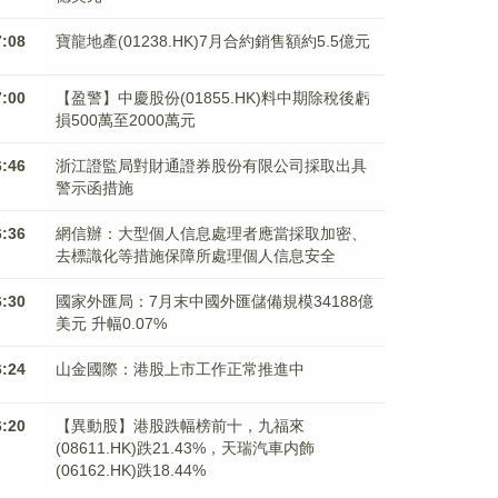
7:08
寶龍地產(01238.HK)7月合約銷售額約5.5億元
7:00
【盈警】中慶股份(01855.HK)料中期除稅後虧
損500萬至2000萬元
6:46
浙江證監局對財通證券股份有限公司採取出具
警示函措施
6:36
網信辦：大型個人信息處理者應當採取加密、
去標識化等措施保障所處理個人信息安全
6:30
國家外匯局：7月末中國外匯儲備規模34188億
美元 升幅0.07%
6:24
山金國際：港股上市工作正常推進中
6:20
【異動股】港股跌幅榜前十，九福來
(08611.HK)跌21.43%，天瑞汽車内飾
(06162.HK)跌18.44%