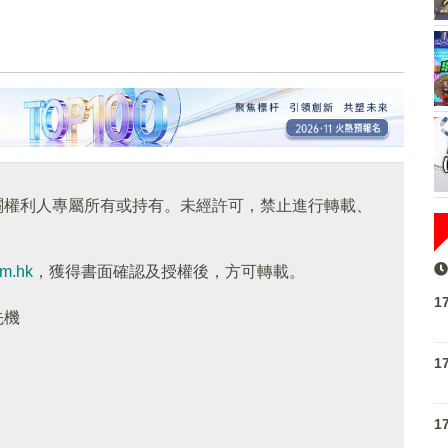
關權利人專屬所有或持有。未經許可，禁止進行轉載、
om.hk
，獲得書面確認及授權後，方可轉載。
1
先機
1
1