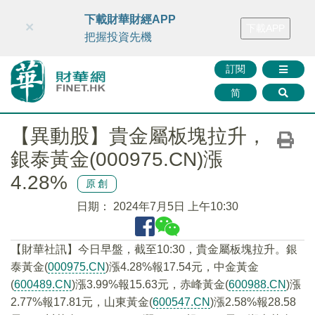
財華智庫網
FINTV
FINMETA
財華證券
媒體矩陣
下載財華財經APP
×
下載APP
智庫沙龍
聯絡我們
把握投資先機
訂閱
简
【異動股】貴金屬板塊拉升，
銀泰黃金(000975.CN)漲
4.28%
原創
日期：
2024年7月5日 上午10:30
【財華社訊】今日早盤，截至10:30，貴金屬板塊拉升。銀
泰黃金(
000975.CN
)漲4.28%報17.54元，中金黃金
(
600489.CN
)漲3.99%報15.63元，赤峰黃金(
600988.CN
)漲
2.77%報17.81元，山東黃金(
600547.CN
)漲2.58%報28.58