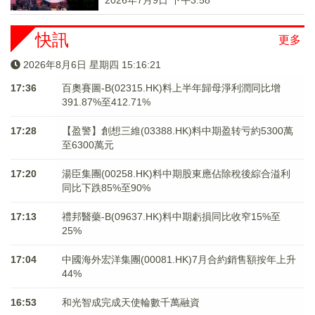
2026年7月9日 下午3:58
快訊
更多
2026年8月6日 星期四 15:16:21
17:36
百奧賽圖-B(02315.HK)料上半年歸母淨利潤同比增
391.87%至412.71%
17:28
【盈警】創想三維(03388.HK)料中期盈转亏約5300萬
至6300萬元
17:20
湯臣集團(00258.HK)料中期股東應佔除稅後綜合溢利
同比下跌85%至90%
17:13
禮邦醫藥-B(09637.HK)料中期虧損同比收窄15%至
25%
17:04
中國海外宏洋集團(00081.HK)7月合約銷售額按年上升
44%
16:53
和光智成完成天使輪數千萬融資