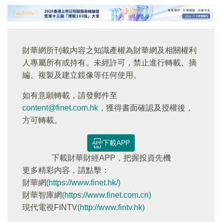
財華網所刊載內容之知識產權為財華網及相關權利
人專屬所有或持有。未經許可，禁止進行轉載、摘
編、複製及建立鏡像等任何使用。
如有意願轉載，請發郵件至
content@finet.com.hk
，獲得書面確認及授權後，
方可轉載。
下載APP
下載財華財經APP，把握投資先機
更多精彩内容，請點擊：
財華網
(https://www.finet.hk/)
財華智庫網
(https://www.finet.com.cn)
現代電視FINTV
(http://www.fintv.hk)