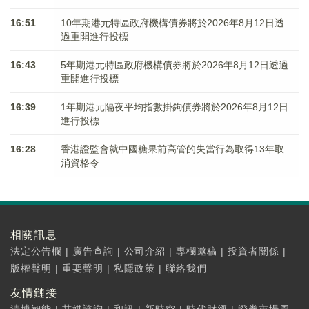
16:51
10年期港元特區政府機構債券將於2026年8月12日透
過重開進行投標
16:43
5年期港元特區政府機構債券將於2026年8月12日透過
重開進行投標
16:39
1年期港元隔夜平均指數掛鉤債券將於2026年8月12日
進行投標
16:28
香港證監會就中國糖果前高管的失當行為取得13年取
消資格令
相關訊息
法定公告欄
|
廣告查詢
|
公司介紹
|
專欄邀稿
|
投資者關係
|
版權聲明
|
重要聲明
|
私隱政策
|
聯絡我們
友情鏈接