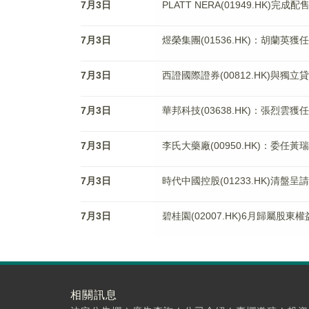
7月3日
PLATT NERA(01949.HK)完成配
7月3日
煜榮集團(01536.HK)：胡蘭英
7月3日
西證國際證券(00812.HK)與獨
7月3日
華邦科技(03638.HK)：張烈雲
7月3日
李氏大藥廠(00950.HK)：委任
7月3日
時代中國控股(01233.HK)清盤呈
7月3日
碧桂園(02007.HK)6月歸屬股
相關訊息