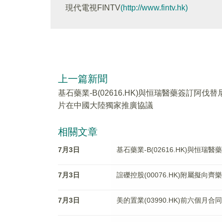
現代電視FINTV
(http://www.fintv.hk)
上一篇新聞
基石藥業-B(02616.HK)與恒瑞醫藥簽訂阿伐替
片在中國大陸獨家推廣協議
相關文章
7月3日
基石藥業-B(02616.HK)與
7月3日
誼礫控股(00076.HK)附屬擬向
7月3日
美的置業(03990.HK)前六個月合