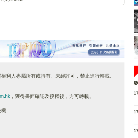
關權利人專屬所有或持有。未經許可，禁止進行轉載、
1
om.hk
，獲得書面確認及授權後，方可轉載。
先機
1
1