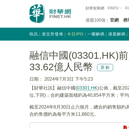
財華智庫網
FINTV
F
港股100強
官網
榜
快訊
港交所發佈
今日IPO
一圖解碼
港股解碼
融信中國(03301.H
33.62億人民幣
原創
日期：
2024年7月3日 下午5:23
【財華社訊】融信中國(
03301.HK
)公佈，截至20
位,下同)；合約建築面積約為40,854平方米；平
截至2024年6月30日止六個月，總合約銷售額約為
合約售價約為每平方米11,860元。