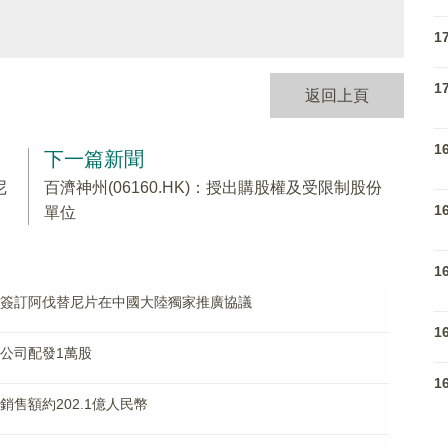
1
1
返回上頁
1
下一篇新聞
尼
百濟神州(06160.HK)：授出購股權及受限制股份
1
單位
1
恒瑞醫藥簽訂阿伐替尼片在中國大陸獨家推廣協議
1
齊樂公司配發1萬股
1
同銷售額約202.1億人民幣