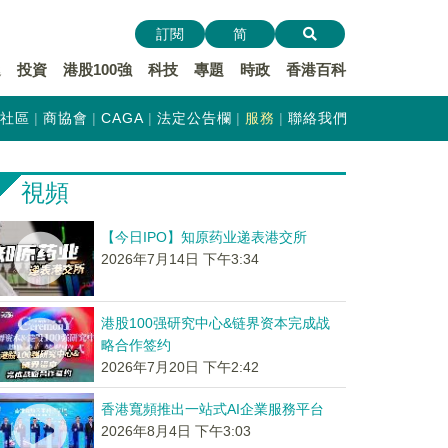
訂閱
简
遞
投資
港股100強
科技
專題
時政
香港百科
社區
商協會
CAGA
法定公告欄
服務
聯絡我們
視頻
【今日IPO】知原药业递表港交所
2026年7月14日 下午3:34
港股100强研究中心&链界资本完成战
略合作签约
2026年7月20日 下午2:42
香港寬頻推出一站式AI企業服務平台
2026年8月4日 下午3:03