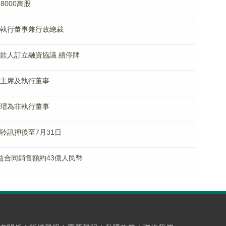
售8000萬股
獲任執行董事兼行政總裁
立貸款人訂立融資協議 續停牌
獲任主席及執行董事
黃瑞瑨為非執行董事
請聆訊押後至7月31日
東權益合同銷售額約43億人民幣