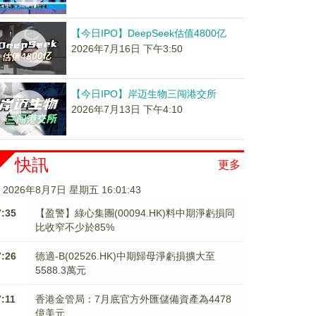
【今日IPO】DeepSeek估值4800亿
2026年7月16日 下午3:50
【今日IPO】岸迈生物三闯港交所
2026年7月13日 下午4:10
快訊
更多
2026年8月7日 星期五 16:01:44
7:35
【盈警】綠心集團(00094.HK)料中期淨虧損同
比收窄不少於85%
7:26
德適-B(02526.HK)中期歸母淨虧損擴大至
5588.3萬元
7:11
香港金管局：7月底官方外匯儲備資產為4478
億美元