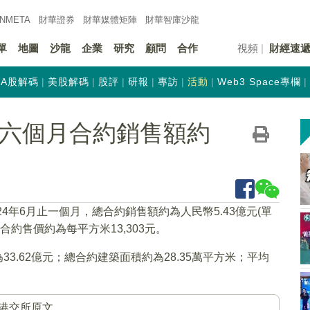
INMETA
財華證券
財華
媒體矩陣
財華
智庫沙龍
單
地圖
沙龍
企業
研究
顧問
合作
視頻
財經速
A股解碼
美股解碼
股評
研報
專訪
活動
Web3 Space專欄
K)前六個月合約銷售額約
24年6月止一個月，總合約銷售額約為人民幣5.43億元(單
均合約售價約為每平方米13,303元。
33.62億元；總合約建築面積約為28.35萬平方米；平均
港交所原文