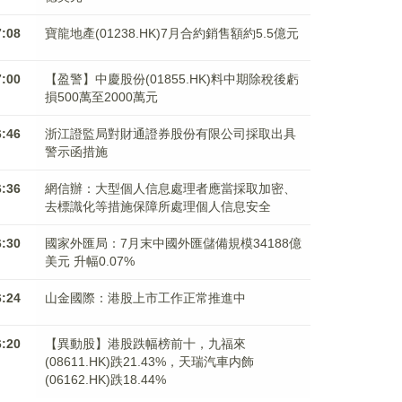
7:08
寶龍地產(01238.HK)7月合約銷售額約5.5億元
7:00
【盈警】中慶股份(01855.HK)料中期除稅後虧
損500萬至2000萬元
6:46
浙江證監局對財通證券股份有限公司採取出具
警示函措施
6:36
網信辦：大型個人信息處理者應當採取加密、
去標識化等措施保障所處理個人信息安全
6:30
國家外匯局：7月末中國外匯儲備規模34188億
美元 升幅0.07%
6:24
山金國際：港股上市工作正常推進中
6:20
【異動股】港股跌幅榜前十，九福來
(08611.HK)跌21.43%，天瑞汽車内飾
(06162.HK)跌18.44%