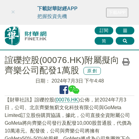
財華智庫網
FINTV
FINMETA
財華證券
媒體矩陣
下載財華財經APP
×
下載APP
智庫沙龍
聯絡我們
把握投資先機
訂閱
简
誼礫控股(00076.HK)附屬擬向
齊樂公司配發1萬股
原創
日期：
2024年7月3日 下午4:48
【財華社訊】誼礫控股(
00076.HK
)公佈，於2024年7月3
日，公司、北京齊樂無窮文化科技有限公司與GoMeta
Limited訂立股份購買協議，據此，公司直接全資附屬公司
GoMeta將向齊樂公司發行及配發10,000股普通股，代價為
10萬港元。配發後，公司與齊樂公司將擁有
GoMeta50%-50%的股權。GoMeta將成為公司集團旗下合