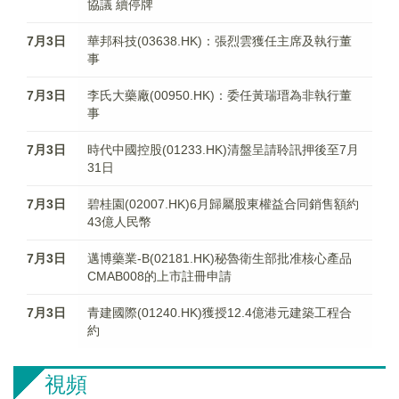
協議 續停牌
7月3日
華邦科技(03638.HK)：張烈雲獲任主席及執行董
事
7月3日
李氏大藥廠(00950.HK)：委任黃瑞瑨為非執行董
事
7月3日
時代中國控股(01233.HK)清盤呈請聆訊押後至7月
31日
7月3日
碧桂園(02007.HK)6月歸屬股東權益合同銷售額約
43億人民幣
7月3日
邁博藥業-B(02181.HK)秘魯衛生部批准核心產品
CMAB008的上市註冊申請
7月3日
青建國際(01240.HK)獲授12.4億港元建築工程合
約
視頻