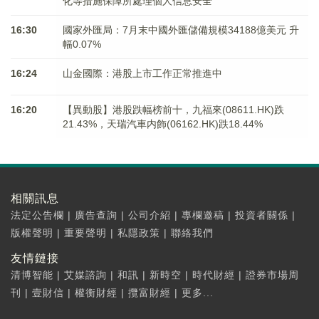
化等措施保障所處理個人信息安全
16:30
國家外匯局：7月末中國外匯儲備規模34188億美元 升
幅0.07%
16:24
山金國際：港股上市工作正常推進中
16:20
【異動股】港股跌幅榜前十，九福來(08611.HK)跌
21.43%，天瑞汽車内飾(06162.HK)跌18.44%
相關訊息
法定公告欄
|
廣告查詢
|
公司介紹
|
專欄邀稿
|
投資者關係
|
版權聲明
|
重要聲明
|
私隱政策
|
聯絡我們
友情鏈接
清博智能
|
艾媒諮詢
|
和訊
|
新時空
|
時代財經
|
證券市場周
刊
|
壹財信
|
權衡財經
|
攬富財經
|
更多...