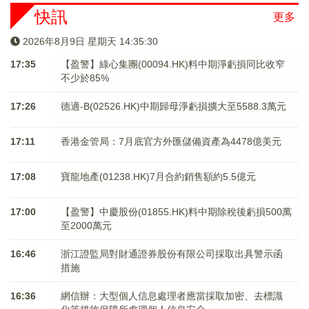
快訊
更多
2026年8月9日 星期天 14:35:31
17:35
【盈警】綠心集團(00094.HK)料中期淨虧損同比收窄
不少於85%
17:26
德適-B(02526.HK)中期歸母淨虧損擴大至5588.3萬元
17:11
香港金管局：7月底官方外匯儲備資產為4478億美元
17:08
寶龍地產(01238.HK)7月合約銷售額約5.5億元
17:00
【盈警】中慶股份(01855.HK)料中期除稅後虧損500萬
至2000萬元
16:46
浙江證監局對財通證券股份有限公司採取出具警示函
措施
16:36
網信辦：大型個人信息處理者應當採取加密、去標識