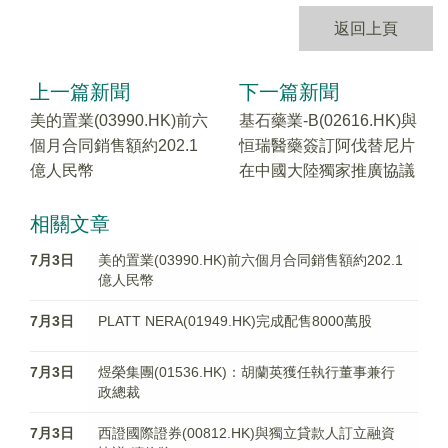
返回上頁
上一篇新聞
下一篇新聞
美的置業(03990.HK)前六
基石藥業-B(02616.HK)與
個月合同銷售額約202.1
恒瑞醫藥簽訂阿伐替尼片
億人民幣
在中國大陸獨家推廣協議
相關文章
7月3日
美的置業(03990.HK)前六個月合同銷售額約202.1
億人民幣
7月3日
PLATT NERA(01949.HK)完成配售8000萬股
7月3日
煜榮集團(01536.HK)：胡蘭英獲任執行董事兼行
政總裁
7月3日
西證國際證券(00812.HK)與獨立貸款人訂立融資