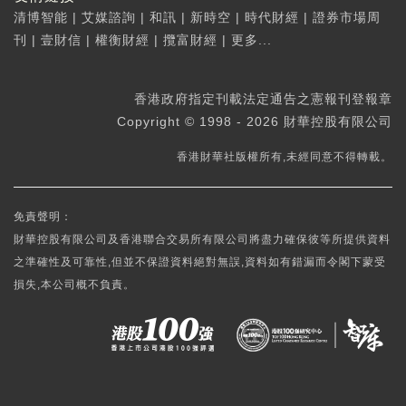
清博智能
|
艾媒諮詢
|
和訊
|
新時空
|
時代財經
|
證券市場周
刊
|
壹財信
|
權衡財經
|
攬富財經
|
更多...
香港政府指定刊載法定通告之憲報刊登報章
Copyright © 1998 - 2026 財華控股有限公司
香港財華社版權所有,未經同意不得轉載。
免責聲明：
財華控股有限公司及香港聯合交易所有限公司將盡力確保彼等所提供資料
之準確性及可靠性,但並不保證資料絕對無誤,資料如有錯漏而令閣下蒙受
損失,本公司概不負責。