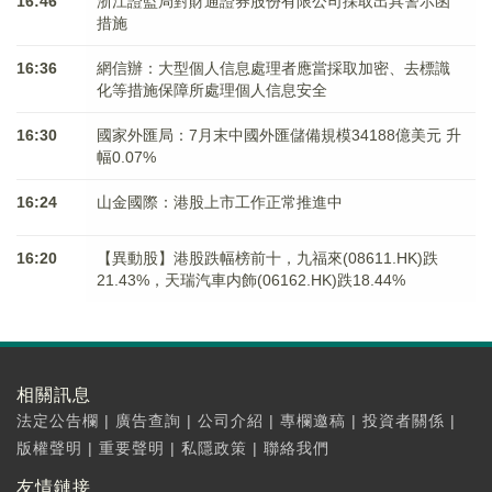
16:46
浙江證監局對財通證券股份有限公司採取出具警示函
措施
16:36
網信辦：大型個人信息處理者應當採取加密、去標識
化等措施保障所處理個人信息安全
16:30
國家外匯局：7月末中國外匯儲備規模34188億美元 升
幅0.07%
16:24
山金國際：港股上市工作正常推進中
16:20
【異動股】港股跌幅榜前十，九福來(08611.HK)跌
21.43%，天瑞汽車内飾(06162.HK)跌18.44%
相關訊息
法定公告欄
|
廣告查詢
|
公司介紹
|
專欄邀稿
|
投資者關係
|
版權聲明
|
重要聲明
|
私隱政策
|
聯絡我們
友情鏈接