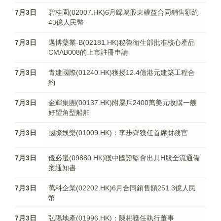
7月3日
碧桂園(02007.HK)6月歸屬股東權益合同銷售額約
43億人民幣
7月3日
邁博藥業-B(02181.HK)秘魯衛生部批准核心產品
CMAB008的上市註冊申請
7月3日
青建國際(01240.HK)獲授12.4億港元建築工程合
約
7月3日
金輝集團(00137.HK)附屬斥2400萬美元收購一艘
好望角型船舶
7月3日
國際娛樂(01009.HK)：李步齊獲任首席財務官
7月3日
優必選(09880.HK)獲中國證監會出具H股全流通備
案通知書
7月3日
萬科企業(02202.HK)6月合同銷售額251.3億人民
幣
7月3日
弘陽地產(01996.HK)：陳彬獲任執行董事