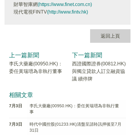
財華智庫網
(https://www.finet.com.cn)
現代電視FINTV
(http://www.fintv.hk)
返回上頁
上一篇新聞
下一篇新聞
李氏大藥廠(00950.HK)：
西證國際證券(00812.HK)
委任黃瑞瑨為非執行董事
與獨立貸款人訂立融資協
議 續停牌
相關文章
7月3日
李氏大藥廠(00950.HK)：委任黃瑞瑨為非執行董
事
7月3日
時代中國控股(01233.HK)清盤呈請聆訊押後至7月
31日