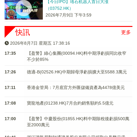
【今日IPO】珞石机器人首日大涨
（03752.HK）
2026年7月9日 下午3:59
快訊
更多
2026年8月7日 星期五 17:38:16
17:35
【盈警】綠心集團(00094.HK)料中期淨虧損同比收窄
不少於85%
17:26
德適-B(02526.HK)中期歸母淨虧損擴大至5588.3萬元
17:11
香港金管局：7月底官方外匯儲備資產為4478億美元
17:08
寶龍地產(01238.HK)7月合約銷售額約5.5億元
17:00
【盈警】中慶股份(01855.HK)料中期除稅後虧損500萬
至2000萬元