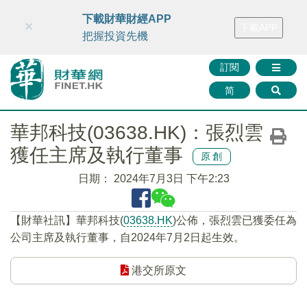
財華智庫網
FINTV
FINMETA
財華證券
媒體矩陣
下載財華財經APP
×
下載APP
智庫沙龍
聯絡我們
把握投資先機
訂閱
简
華邦科技(03638.HK)：張烈雲
獲任主席及執行董事
原創
日期：
2024年7月3日 下午2:23
【財華社訊】華邦科技(
03638.HK
)公佈，張烈雲已獲委任為
公司主席及執行董事，自2024年7月2日起生效。
港交所原文