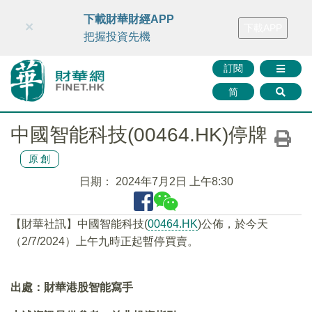
財華智庫網
FINTV
FINMETA
財華證券
媒體矩陣
下載財華財經APP
×
下載APP
智庫沙龍
聯絡我們
把握投資先機
訂閱
简
中國智能科技(00464.HK)停牌
原創
日期：
2024年7月2日 上午8:30
【財華社訊】中國智能科技(
00464.HK
)公佈，於今天
（2/7/2024）上午九時正起暫停買賣。
出處：財華港股智能寫手