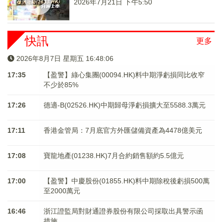
2026年7月21日 下午5:50
快訊
更多
2026年8月7日 星期五 16:48:06
17:35
【盈警】綠心集團(00094.HK)料中期淨虧損同比收窄
不少於85%
17:26
德適-B(02526.HK)中期歸母淨虧損擴大至5588.3萬元
17:11
香港金管局：7月底官方外匯儲備資產為4478億美元
17:08
寶龍地產(01238.HK)7月合約銷售額約5.5億元
17:00
【盈警】中慶股份(01855.HK)料中期除稅後虧損500萬
至2000萬元
16:46
浙江證監局對財通證券股份有限公司採取出具警示函
措施