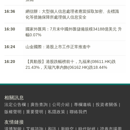
16:36
網信辦：大型個人信息處理者應當採取加密、去標識
化等措施保障所處理個人信息安全
16:30
國家外匯局：7月末中國外匯儲備規模34188億美元 升
幅0.07%
16:24
山金國際：港股上市工作正常推進中
16:20
【異動股】港股跌幅榜前十，九福來(08611.HK)跌
21.43%，天瑞汽車内飾(06162.HK)跌18.44%
相關訊息
法定公告欄
|
廣告查詢
|
公司介紹
|
專欄邀稿
|
投資者關係
|
版權聲明
|
重要聲明
|
私隱政策
|
聯絡我們
友情鏈接
清博智能
|
艾媒諮詢
|
和訊
|
新時空
|
時代財經
|
證券市場周