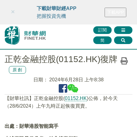
財華智庫網
FINTV
FINMETA
財華證券
媒體矩陣
下載財華財經APP
×
下載APP
智庫沙龍
聯絡我們
把握投資先機
訂閱
简
正乾金融控股(01152.HK)復牌
原創
日期：
2024年6月28日 上午8:38
【財華社訊】正乾金融控股(
01152.HK
)公佈，於今天
（28/6/2024）上午九時正起恢復買賣。
出處：財華港股智能寫手