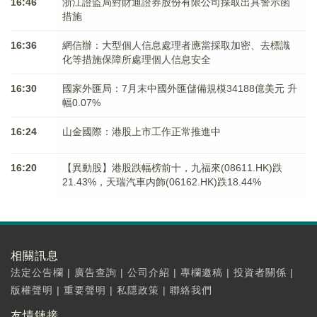
16:46
浙江證監局對財通證券股份有限公司採取出具警示函
措施
16:36
網信辦：大型個人信息處理者應當採取加密、去標識
化等措施保障所處理個人信息安全
16:30
國家外匯局：7月末中國外匯儲備規模34188億美元 升
幅0.07%
16:24
山金國際：港股上市工作正常推進中
16:20
【異動股】港股跌幅榜前十，九福來(08611.HK)跌
21.43%，天瑞汽車内飾(06162.HK)跌18.44%
相關訊息
法定公告欄
|
廣告查詢
|
公司介紹
|
專欄邀稿
|
投資者關係
|
版權聲明
|
重要聲明
|
私隱政策
|
聯絡我們
友情鏈接