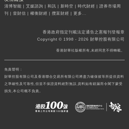
清博智能
|
艾媒諮詢
|
和訊
|
新時空
|
時代財經
|
證券市場周
刊
|
壹財信
|
權衡財經
|
攬富財經
|
更多...
香港政府指定刊載法定通告之憲報刊登報章
Copyright © 1998 - 2026 財華控股有限公司
香港財華社版權所有,未經同意不得轉載。
免責聲明：
財華控股有限公司及香港聯合交易所有限公司將盡力確保彼等所提供資料
之準確性及可靠性,但並不保證資料絕對無誤,資料如有錯漏而令閣下蒙受
損失,本公司概不負責。