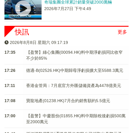
奇瑞集團全球累計銷量突破2000萬輛
2026年7月27日 下午4:49
快訊
更多
2026年8月8日 星期六 09:17:19
17:35
【盈警】綠心集團(00094.HK)料中期淨虧損同比收窄
不少於85%
17:26
德適-B(02526.HK)中期歸母淨虧損擴大至5588.3萬元
17:11
香港金管局：7月底官方外匯儲備資產為4478億美元
17:08
寶龍地產(01238.HK)7月合約銷售額約5.5億元
17:00
【盈警】中慶股份(01855.HK)料中期除稅後虧損500萬
至2000萬元