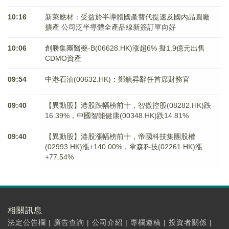
10:16
新萊應材：受益於半導體國產替代提速及國內晶圓廠
擴產 公司泛半導體全產品線新簽訂單向好
10:06
創勝集團醫藥-B(06628.HK)涨超6% 擬1.9億元出售
CDMO資產
09:54
中港石油(00632.HK)：鄭鎮昇辭任首席財務官
09:40
【異動股】港股跌幅榜前十，智傲控股(08282.HK)跌
16.39%，中國智能健康(00348.HK)跌14.81%
09:40
【異動股】港股漲幅榜前十，帝國科技集團股權
(02993.HK)漲+140.00%，拿森科技(02261.HK)漲
+77.54%
相關訊息
法定公告欄
|
廣告查詢
|
公司介紹
|
專欄邀稿
|
投資者關係
|