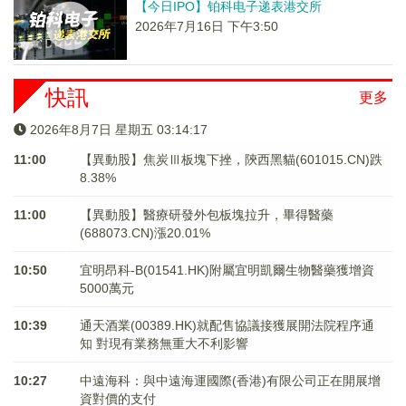
【今日IPO】铂科电子递表港交所
2026年7月16日 下午3:50
快訊
更多
2026年8月7日 星期五 03:14:17
11:00
【異動股】焦炭Ⅲ板塊下挫，陝西黑貓(601015.CN)跌
8.38%
11:00
【異動股】醫療研發外包板塊拉升，畢得醫藥
(688073.CN)漲20.01%
10:50
宜明昂科-B(01541.HK)附屬宜明凱爾生物醫藥獲增資
5000萬元
10:39
通天酒業(00389.HK)就配售協議接獲展開法院程序通
知 對現有業務無重大不利影響
10:27
中遠海科：與中遠海運國際(香港)有限公司正在開展增
資對價的支付