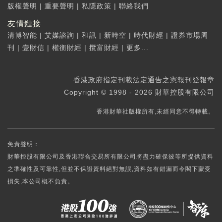
版權聲明
|
重要聲明
|
私隱政策
|
聯絡我們
友情鏈接
清博智能
|
艾媒諮詢
|
和訊
|
新時空
|
時代財經
|
證券市場周
刊
|
壹財信
|
權衡財經
|
攬富財經
|
更多...
香港政府指定刊載法定通告之憲報刊登報章
Copyright © 1998 - 2026 財華控股有限公司
香港財華社版權所有,未經同意不得轉載。
免責聲明：
財華控股有限公司及香港聯合交易所有限公司將盡力確保彼等所提供資料
之準確性及可靠性,但並不保證資料絕對無誤,資料如有錯漏而令閣下蒙受
損失,本公司概不負責。