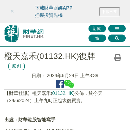
財華智庫網
FINTV
FINMETA
財華證券
媒體矩陣
下載財華財經APP
×
下載APP
智庫沙龍
聯絡我們
把握投資先機
訂閱
简
橙天嘉禾(01132.HK)復牌
原創
日期：
2024年6月24日 上午8:39
【財華社訊】橙天嘉禾(
01132.HK
)公佈，於今天
（24/6/2024）上午九時正起恢復買賣。
出處：財華港股智能寫手