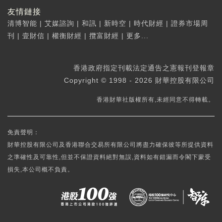
友情鏈接
清博智能
|
艾媒諮詢
|
和訊
|
新時空
|
時代財經
|
證券市場周
刊
|
壹財信
|
權衡財經
|
攬富財經
|
更多...
香港政府指定刊載法定通告之憲報刊登報章
Copyright © 1998 - 2026 財華控股有限公司
香港財華社版權所有,未經同意不得轉載。
免責聲明：
財華控股有限公司及香港聯合交易所有限公司將盡力確保彼等所提供資料
之準確性及可靠性,但並不保證資料絕對無誤,資料如有錯漏而令閣下蒙受
損失,本公司概不負責。