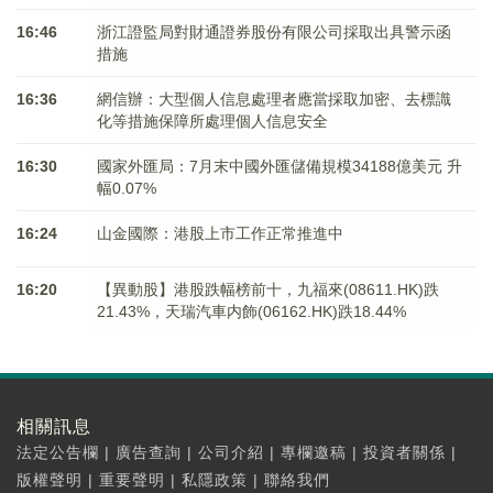
16:46
浙江證監局對財通證券股份有限公司採取出具警示函
措施
16:36
網信辦：大型個人信息處理者應當採取加密、去標識
化等措施保障所處理個人信息安全
16:30
國家外匯局：7月末中國外匯儲備規模34188億美元 升
幅0.07%
16:24
山金國際：港股上市工作正常推進中
16:20
【異動股】港股跌幅榜前十，九福來(08611.HK)跌
21.43%，天瑞汽車内飾(06162.HK)跌18.44%
相關訊息
法定公告欄
|
廣告查詢
|
公司介紹
|
專欄邀稿
|
投資者關係
|
版權聲明
|
重要聲明
|
私隱政策
|
聯絡我們