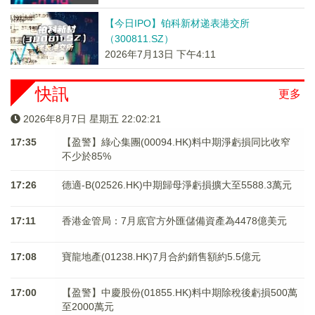
【今日IPO】铂科新材递表港交所
（300811.SZ）
2026年7月13日 下午4:11
快訊
更多
2026年8月7日 星期五 22:02:22
17:35
【盈警】綠心集團(00094.HK)料中期淨虧損同比收窄
不少於85%
17:26
德適-B(02526.HK)中期歸母淨虧損擴大至5588.3萬元
17:11
香港金管局：7月底官方外匯儲備資產為4478億美元
17:08
寶龍地產(01238.HK)7月合約銷售額約5.5億元
17:00
【盈警】中慶股份(01855.HK)料中期除稅後虧損500萬
至2000萬元