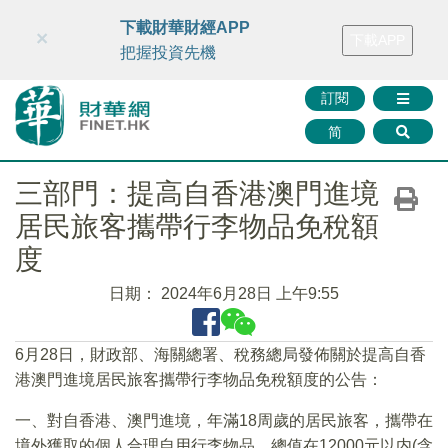
財華智庫網
FINTV
FINMETA
財華證券
媒體矩陣
下載財華財經APP
×
下載APP
智庫沙龍
聯絡我們
把握投資先機
訂閱
简
三部門：提高自香港澳門進境
居民旅客攜帶行李物品免稅額
度
日期：
2024年6月28日 上午9:55
6月28日，財政部、海關總署、稅務總局發佈關於提高自香
港澳門進境居民旅客攜帶行李物品免稅額度的公告：
一、對自香港、澳門進境，年滿18周歲的居民旅客，攜帶在
境外獲取的個人合理自用行李物品，總值在12000元以内(含