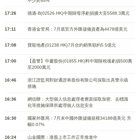
不少於85%
17:26
德適-B(02526.HK)中期歸母淨虧損擴大至5588.3萬元
17:11
香港金管局：7月底官方外匯儲備資產為4478億美元
17:08
寶龍地產(01238.HK)7月合約銷售額約5.5億元
17:00
【盈警】中慶股份(01855.HK)料中期除稅後虧損500萬
至2000萬元
16:46
浙江證監局對財通證券股份有限公司採取出具警示函
措施
16:36
網信辦：大型個人信息處理者應當採取加密、去標識
化等措施保障所處理個人信息安全
16:30
國家外匯局：7月末中國外匯儲備規模34188億美元 升
幅0.07%
16:24
山金國際：港股上市工作正常推進中