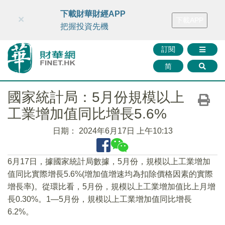
財華智庫網
FINTV
FINMETA
財華證券
媒體矩陣
下載財華財經APP
×
下載APP
智庫沙龍
聯絡我們
把握投資先機
訂閱
简
國家統計局：5月份規模以上
工業增加值同比增長5.6%
日期：
2024年6月17日 上午10:13
6月17日，據國家統計局數據，5月份，規模以上工業增加
值同比實際增長5.6%(增加值增速均為扣除價格因素的實際
增長率)。從環比看，5月份，規模以上工業增加值比上月增
長0.30%。1—5月份，規模以上工業增加值同比增長
6.2%。