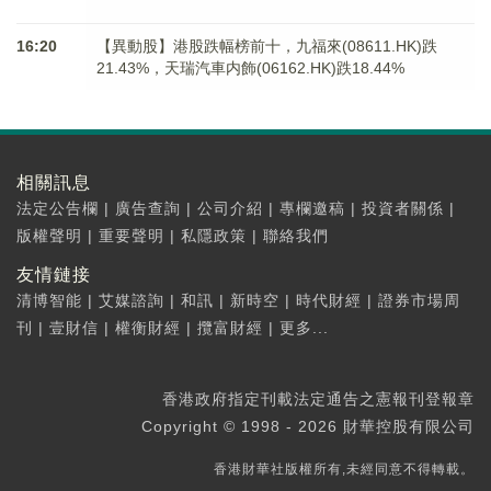
16:20
【異動股】港股跌幅榜前十，九福來(08611.HK)跌
21.43%，天瑞汽車内飾(06162.HK)跌18.44%
相關訊息
法定公告欄
|
廣告查詢
|
公司介紹
|
專欄邀稿
|
投資者關係
|
版權聲明
|
重要聲明
|
私隱政策
|
聯絡我們
友情鏈接
清博智能
|
艾媒諮詢
|
和訊
|
新時空
|
時代財經
|
證券市場周
刊
|
壹財信
|
權衡財經
|
攬富財經
|
更多...
香港政府指定刊載法定通告之憲報刊登報章
Copyright © 1998 - 2026 財華控股有限公司
香港財華社版權所有,未經同意不得轉載。