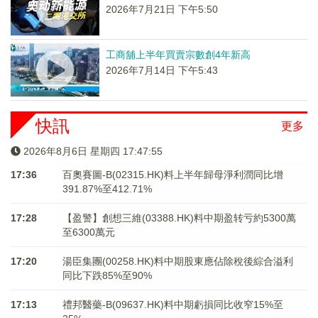
2026年7月21日 下午5:50
工商舖上半年買賣宗數創4年新高
2026年7月14日 下午5:43
快訊
更多
2026年8月6日 星期四 17:47:55
17:36
百奧賽圖-B(02315.HK)料上半年歸母淨利潤同比增
391.87%至412.71%
17:28
【盈警】創想三維(03388.HK)料中期盈转亏約5300萬
至6300萬元
17:20
湯臣集團(00258.HK)料中期股東應佔除稅後綜合溢利
同比下跌85%至90%
17:13
禮邦醫藥-B(09637.HK)料中期虧損同比收窄15%至