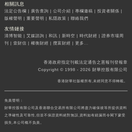
相關訊息
法定公告欄
|
廣告查詢
|
公司介紹
|
專欄邀稿
|
投資者關係
|
版權聲明
|
重要聲明
|
私隱政策
|
聯絡我們
友情鏈接
清博智能
|
艾媒諮詢
|
和訊
|
新時空
|
時代財經
|
證券市場周
刊
|
壹財信
|
權衡財經
|
攬富財經
|
更多...
香港政府指定刊載法定通告之憲報刊登報章
Copyright © 1998 - 2026 財華控股有限公司
香港財華社版權所有,未經同意不得轉載。
免責聲明：
財華控股有限公司及香港聯合交易所有限公司將盡力確保彼等所提供資料
之準確性及可靠性,但並不保證資料絕對無誤,資料如有錯漏而令閣下蒙受
損失,本公司概不負責。