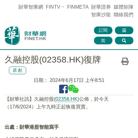
財華智庫網
FINTV
FINMETA
財華證券
媒體矩陣
智庫沙龍
聯絡我們
訂閱
简
久融控股(02358.HK)復牌
原創
日期：
2024年6月17日 上午8:51
【財華社訊】久融控股(
02358.HK
)公佈，於今天
（17/6/2024）上午九時正起恢復買賣。
出處：財華港股智能寫手