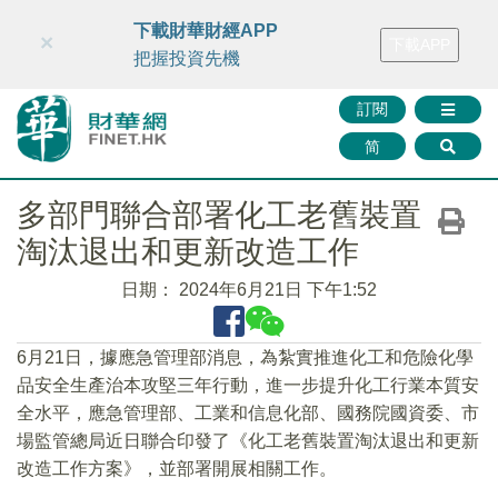
財華智庫網
FINTV
FINMETA
財華證券
媒體矩陣
下載財華財經APP
×
下載APP
智庫沙龍
聯絡我們
把握投資先機
訂閱
简
多部門聯合部署化工老舊裝置
淘汰退出和更新改造工作
日期：
2024年6月21日 下午1:52
6月21日，據應急管理部消息，為紮實推進化工和危險化學
品安全生產治本攻堅三年行動，進一步提升化工行業本質安
全水平，應急管理部、工業和信息化部、國務院國資委、市
場監管總局近日聯合印發了《化工老舊裝置淘汰退出和更新
改造工作方案》，並部署開展相關工作。