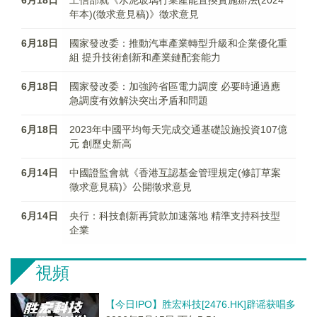
6月18日
工信部就《水泥玻璃行業產能置換實施辦法(2024
年本)(徵求意見稿)》徵求意見
6月18日
國家發改委：推動汽車產業轉型升級和企業優化重
組 提升技術創新和產業鏈配套能力
6月18日
國家發改委：加強跨省區電力調度 必要時通過應
急調度有效解決突出矛盾和問題
6月18日
2023年中國平均每天完成交通基礎設施投資107億
元 創歷史新高
6月14日
中國證監會就《香港互認基金管理規定(修訂草案
徵求意見稿)》公開徵求意見
6月14日
央行：科技創新再貸款加速落地 精準支持科技型
企業
視頻
【今日IPO】胜宏科技[2476.HK]辟谣获唱多