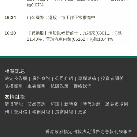
幅0.07%
16:24
山金國際：港股上市工作正常推進中
16:20
【異動股】港股跌幅榜前十，九福來(08611.HK)跌
21.43%，天瑞汽車内飾(06162.HK)跌18.44%
相關訊息
法定公告欄
|
廣告查詢
|
公司介紹
|
專欄邀稿
|
投資者關係
|
版權聲明
|
重要聲明
|
私隱政策
|
聯絡我們
友情鏈接
清博智能
|
艾媒諮詢
|
和訊
|
新時空
|
時代財經
|
證券市場周
刊
|
壹財信
|
權衡財經
|
攬富財經
|
更多...
香港政府指定刊載法定通告之憲報刊登報章