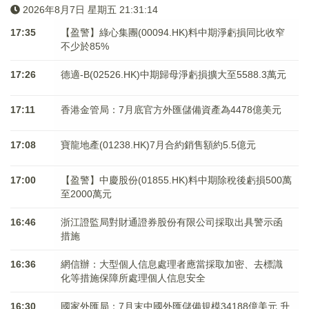
2026年8月7日 星期五 21:31:14
17:35
【盈警】綠心集團(00094.HK)料中期淨虧損同比收窄
不少於85%
17:26
德適-B(02526.HK)中期歸母淨虧損擴大至5588.3萬元
17:11
香港金管局：7月底官方外匯儲備資產為4478億美元
17:08
寶龍地產(01238.HK)7月合約銷售額約5.5億元
17:00
【盈警】中慶股份(01855.HK)料中期除稅後虧損500萬
至2000萬元
16:46
浙江證監局對財通證券股份有限公司採取出具警示函
措施
16:36
網信辦：大型個人信息處理者應當採取加密、去標識
化等措施保障所處理個人信息安全
16:30
國家外匯局：7月末中國外匯儲備規模34188億美元 升