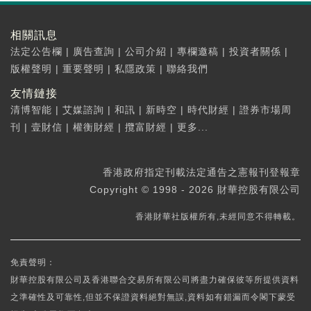
相關訊息
法定公告欄
|
廣告查詢
|
公司介紹
|
專欄邀稿
|
投資者關係
|
版權聲明
|
重要聲明
|
私隱政策
|
聯絡我們
友情鏈接
清博智能
|
艾媒諮詢
|
和訊
|
新時空
|
時代財經
|
證券市場周
刊
|
壹財信
|
權衡財經
|
攬富財經
|
更多...
香港政府指定刊載法定通告之憲報刊登報章
Copyright © 1998 - 2026 財華控股有限公司
香港財華社版權所有,未經同意不得轉載。
免責聲明：
財華控股有限公司及香港聯合交易所有限公司將盡力確保彼等所提供資料
之準確性及可靠性,但並不保證資料絕對無誤,資料如有錯漏而令閣下蒙受