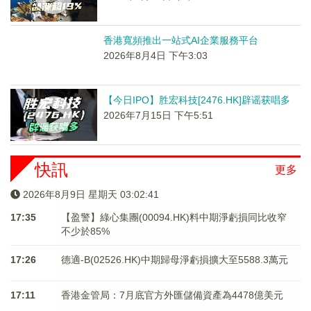
香港寬頻推出一站式AI企業服務平台
2026年8月4日 下午3:03
【今日IPO】胜宏科技[2476.HK]辟谣获唱多
2026年7月15日 下午5:51
快訊
更多
2026年8月9日 星期天 03:02:41
17:35
【盈警】綠心集團(00094.HK)料中期淨虧損同比收窄
不少於85%
17:26
德適-B(02526.HK)中期歸母淨虧損擴大至5588.3萬元
17:11
香港金管局：7月底官方外匯儲備資產為4478億美元