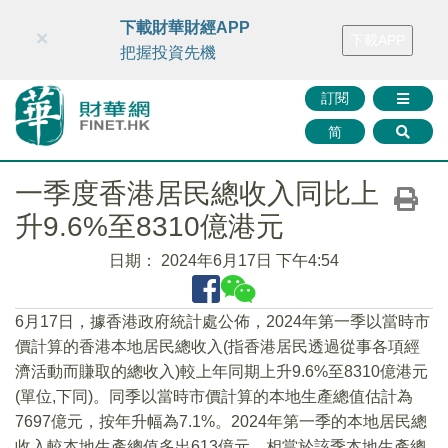
財華智庫網
FINTV
FINMETA
財華證券
媒體矩陣
下載財華財經APP
×
下載APP
智庫沙龍
聯絡我們
把握投資先機
訂閱
简
一季度香港居民總收入同比上
升9.6%至8310億港元
日期：
2024年6月17日 下午4:54
6月17日，據香港政府統計處公佈，2024年第一季以當時市
價計算的香港本地居民總收入(指香港居民透過從事各項經
濟活動而賺取的總收入)較上年同期上升9.6%至8310億港元
(單位,下同)。同季以當時市價計算的本地生產總值估計為
7697億元，按年升幅為7.1%。2024年第一季的本地居民總
收入較本地生產總值多出613億元，相當於該季本地生產總