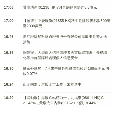
17:08
寶龍地產(01238.HK)7月合約銷售額約5.5億元
17:00
【盈警】中慶股份(01855.HK)料中期除稅後虧損500萬
至2000萬元
16:46
浙江證監局對財通證券股份有限公司採取出具警示函
措施
16:36
網信辦：大型個人信息處理者應當採取加密、去標識
化等措施保障所處理個人信息安全
16:30
國家外匯局：7月末中國外匯儲備規模34188億美元 升
幅0.07%
16:24
山金國際：港股上市工作正常推進中
16:20
【異動股】港股跌幅榜前十，九福來(08611.HK)跌
21.43%，天瑞汽車内飾(06162.HK)跌18.44%