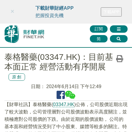
財華智庫網
FINTV
FINMETA
財華證券
媒體矩陣
下載財華財經APP
×
下載APP
智庫沙龍
聯絡我們
把握投資先機
訂閱
简
泰格醫藥(03347.HK)：目前基
本面正常 經營活動有序開展
原創
日期：
2024年6月14日 下午12:49
【財華社訊】泰格醫藥(
03347.HK
)公佈，公司股價近期出現
了較大波動，公司管理層對公司股價波動表示高度關注，並
積極應對公司股價的下跌。由於近期的股價波動， 公司的
基本面和經營情況受到了中小股東、媒體等較多的關注。特