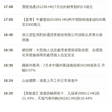
17:08
寶龍地產(01238.HK)7月合約銷售額約5.5億元
17:00
【盈警】中慶股份(01855.HK)料中期除稅後虧損500萬
至2000萬元
16:46
浙江證監局對財通證券股份有限公司採取出具警示函
措施
16:36
網信辦：大型個人信息處理者應當採取加密、去標識
化等措施保障所處理個人信息安全
16:30
國家外匯局：7月末中國外匯儲備規模34188億美元 升
幅0.07%
16:24
山金國際：港股上市工作正常推進中
16:20
【異動股】港股跌幅榜前十，九福來(08611.HK)跌
21.43%，天瑞汽車内飾(06162.HK)跌18.44%