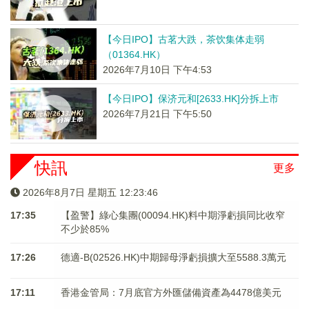
【今日IPO】古茗大跌，茶饮集体走弱
（01364.HK）
2026年7月10日 下午4:53
【今日IPO】保济元和[2633.HK]分拆上市
2026年7月21日 下午5:50
快訊
更多
2026年8月7日 星期五 12:23:46
17:35
【盈警】綠心集團(00094.HK)料中期淨虧損同比收窄
不少於85%
17:26
德適-B(02526.HK)中期歸母淨虧損擴大至5588.3萬元
17:11
香港金管局：7月底官方外匯儲備資產為4478億美元