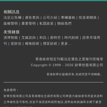
相關訊息
法定公告欄
|
廣告查詢
|
公司介紹
|
專欄邀稿
|
投資者關係
|
版權聲明
|
重要聲明
|
私隱政策
|
聯絡我們
友情鏈接
清博智能
|
艾媒諮詢
|
和訊
|
新時空
|
時代財經
|
證券市場周
刊
|
壹財信
|
權衡財經
|
攬富財經
|
更多...
香港政府指定刊載法定通告之憲報刊登報章
Copyright © 1998 - 2026 財華控股有限公司
香港財華社版權所有,未經同意不得轉載。
免責聲明：
財華控股有限公司及香港聯合交易所有限公司將盡力確保彼等所提供資料
之準確性及可靠性,但並不保證資料絕對無誤,資料如有錯漏而令閣下蒙受