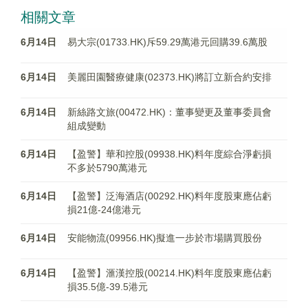
相關文章
6月14日
易大宗(01733.HK)斥59.29萬港元回購39.6萬股
6月14日
美麗田園醫療健康(02373.HK)將訂立新合約安排
6月14日
新絲路文旅(00472.HK)：董事變更及董事委員會
組成變動
6月14日
【盈警】華和控股(09938.HK)料年度綜合淨虧損
不多於5790萬港元
6月14日
【盈警】泛海酒店(00292.HK)料年度股東應佔虧
損21億-24億港元
6月14日
安能物流(09956.HK)擬進一步於市場購買股份
6月14日
【盈警】滙漢控股(00214.HK)料年度股東應佔虧
損35.5億-39.5港元