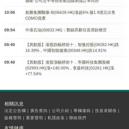
擴產 公司泛半導體全產品線新簽訂單向好
10:06
創勝集團醫藥-B(06628.HK)涨超6% 擬1.9億元出售
CDMO資產
09:54
中港石油(00632.HK)：鄭鎮昇辭任首席財務官
09:40
【異動股】港股跌幅榜前十，智傲控股(08282.HK)跌
16.39%，中國智能健康(00348.HK)跌14.81%
09:40
【異動股】港股漲幅榜前十，帝國科技集團股權
(02993.HK)漲+140.00%，拿森科技(02261.HK)漲
+77.54%
相關訊息
法定公告欄
|
廣告查詢
|
公司介紹
|
專欄邀稿
|
投資者關係
|
版權聲明
|
重要聲明
|
私隱政策
|
聯絡我們
友情鏈接