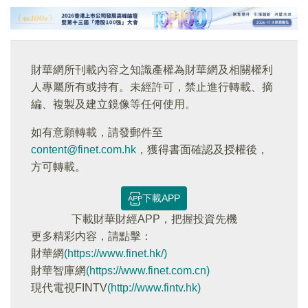
財華網所刊載內容之知識產權為財華網及相關權利
人專屬所有或持有。未經許可，禁止進行轉載、摘
編、複製及建立鏡像等任何使用。
如有意願轉載，請發郵件至
content@finet.com.hk
，獲得書面確認及授權後，
方可轉載。
下載APP
下載財華財經APP，把握投資先機
更多精彩内容，請點擊：
財華網
(https://www.finet.hk/)
財華智庫網
(https://www.finet.com.cn)
現代電視FINTV
(http://www.fintv.hk)