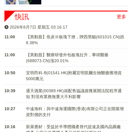
快訊
更多
2026年8月7日 星期五 03:16:18
11:00
【異動股】焦炭Ⅲ板塊下挫，陝西黑貓(601015.CN)跌
8.38%
11:00
【異動股】醫療研發外包板塊拉升，畢得醫藥
(688073.CN)漲20.01%
10:50
宜明昂科-B(01541.HK)附屬宜明凱爾生物醫藥獲增資
5000萬元
10:39
通天酒業(00389.HK)就配售協議接獲展開法院程序通
知 對現有業務無重大不利影響
10:27
中遠海科：與中遠海運國際(香港)有限公司正在開展增
資對價的支付
10:16
新萊應材：受益於半導體國產替代提速及國內晶圓廠