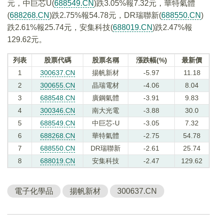
元，中巨芯U(
688549.CN
)跌3.05%報7.32元，華特氣體
(
688268.CN
)跌2.75%報54.78元，DR瑞聯新(
688550.CN
)
跌2.61%報25.74元，安集科技(
688019.CN
)跌2.47%報
129.62元。
列表
股票代碼
股票名稱
漲跌幅(%)
最新價
1
300637.CN
揚帆新材
-5.97
11.18
2
300655.CN
晶瑞電材
-4.06
8.04
3
688548.CN
廣鋼氣體
-3.91
9.83
4
300346.CN
南大光電
-3.88
30.0
5
688549.CN
中巨芯-U
-3.05
7.32
6
688268.CN
華特氣體
-2.75
54.78
7
688550.CN
DR瑞聯新
-2.61
25.74
8
688019.CN
安集科技
-2.47
129.62
電子化學品
揚帆新材
300637.CN