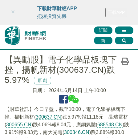
財華智庫網
FINTV
FINMETA
財華證券
媒體矩陣
下載財華財經APP
×
下載APP
智庫沙龍
聯絡我們
把握投資先機
訂閱
简
【異動股】電子化學品板塊下
挫，揚帆新材(300637.CN)跌
5.97%
原創
日期：
2024年6月14日 上午10:00
【財華社訊】今日早盤，截至10:00，電子化學品板塊下
挫。揚帆新材(
300637.CN
)跌5.97%報11.18元，晶瑞電材
(
300655.CN
)跌4.06%報8.04元，廣鋼氣體(
688548.CN
)跌
3.91%報9.83元，南大光電(
300346.CN
)跌3.88%報30.0