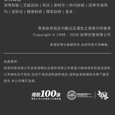
清博智能
|
艾媒諮詢
|
和訊
|
新時空
|
時代財經
|
證券市場周
刊
|
壹財信
|
權衡財經
|
攬富財經
|
更多...
香港政府指定刊載法定通告之憲報刊登報章
Copyright © 1998 - 2026 財華控股有限公司
香港財華社版權所有,未經同意不得轉載。
免責聲明：
財華控股有限公司及香港聯合交易所有限公司將盡力確保彼等所提供資料
之準確性及可靠性,但並不保證資料絕對無誤,資料如有錯漏而令閣下蒙受
損失,本公司概不負責。