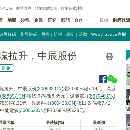
INMETA
財華證券
財華
媒體矩陣
財華
智庫沙龍
單
地圖
沙龍
企業
研究
顧問
合作
視頻
財經速
A股解碼
美股解碼
股評
研報
專訪
活動
Web3 Space專欄
塊拉升，中辰股份
原創
板塊拉升。中辰股份(
300933.CN
)漲20.00%報7.14元，久盛
(
688597.CN
)漲19.97%報8.35元，億能電力(
837046.CN
)
.78%報8.31元，昇輝科技(
300423.CN
)漲11.24%報7.42
元，中能電氣(
300062.CN
)漲10.69%報5.28元。
股票名稱
漲跌幅(%)
最新價
中辰股份
20.00
7.14