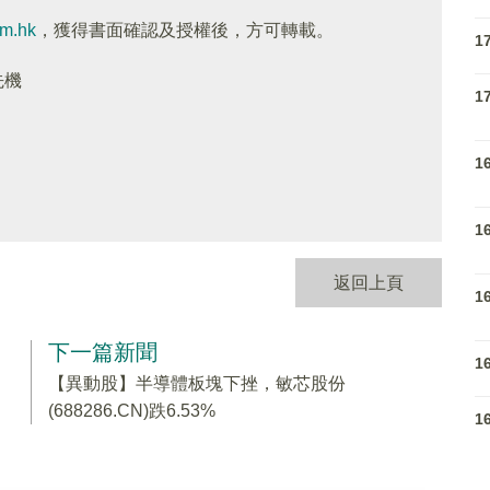
om.hk
，獲得書面確認及授權後，方可轉載。
1
先機
1
1
1
返回上頁
1
下一篇新聞
1
【異動股】半導體板塊下挫，敏芯股份
(688286.CN)跌6.53%
1