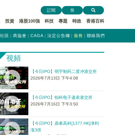
訂閱
简
遞
投資
港股100強
科技
專題
時政
香港百科
社區
商協會
CAGA
法定公告欄
服務
聯絡我們
視頻
【今日IPO】明宇制药二度冲港交所
2026年7月13日 下午4:08
【今日IPO】铂科电子递表港交所
2026年7月16日 下午3:50
【今日IPO】鼎泰高科[1377.HK]净利
涨3倍