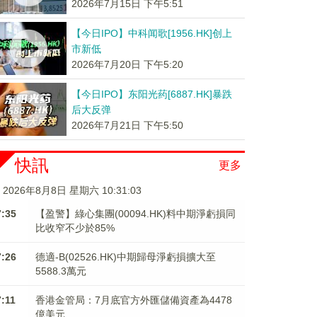
2026年7月15日 下午5:51
【今日IPO】中科闻歌[1956.HK]创上
市新低
2026年7月20日 下午5:20
【今日IPO】东阳光药[6887.HK]暴跌
后大反弹
2026年7月21日 下午5:50
快訊
更多
2026年8月8日 星期六 10:31:04
7:35
【盈警】綠心集團(00094.HK)料中期淨虧損同
比收窄不少於85%
7:26
德適-B(02526.HK)中期歸母淨虧損擴大至
5588.3萬元
7:11
香港金管局：7月底官方外匯儲備資產為4478
億美元