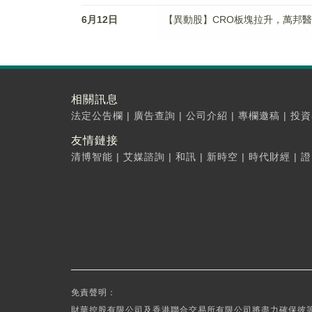
6月12日
【異動股】CRO板塊拉升，萬邦醫藥(30
相關訊息
法定公告欄
|
廣告查詢
|
公司介紹
|
專欄邀稿
|
投資
友情鏈接
清博智能
|
艾媒諮詢
|
和訊
|
新時空
|
時代財經
|
證
免責聲明：
財華控股有限公司及香港聯合交易所有限公司將盡力確保彼等