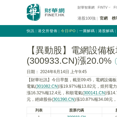
財華智庫網
FINTV
F
港股100強
官網
榜
快訊
港交所發佈
今日IPO
一圖解碼
港股解碼
【異動股】電網設備板
(300933.CN)漲20.0%
日期：
2024年6月14日 上午9:45
【財華社訊】今日早盤，截至09:45，電網設備
電氣(
301082.CN
)漲19.97%報13.82元，煜邦電力
漲16.32%報12.4元，和順電氣(
300141.CN
)漲14
元，經緯股份(
301390.CN
)漲10.87%報34.08
列表
股票代碼
1
300933.CN