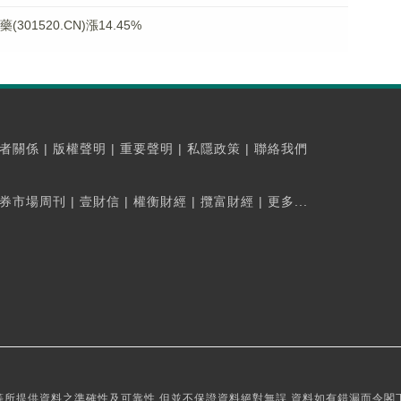
1520.CN)漲14.45%
者關係
|
版權聲明
|
重要聲明
|
私隱政策
|
聯絡我們
券市場周刊
|
壹財信
|
權衡財經
|
攬富財經
|
更多...
所提供資料之準確性及可靠性,但並不保證資料絕對無誤,資料如有錯漏而令閣