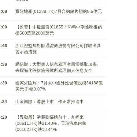
7:08
寶龍地產(01238.HK)7月合約銷售額約5.5億元
7:00
【盈警】中慶股份(01855.HK)料中期除稅後虧
損500萬至2000萬元
6:46
浙江證監局對財通證券股份有限公司採取出具
警示函措施
6:36
網信辦：大型個人信息處理者應當採取加密、
去標識化等措施保障所處理個人信息安全
6:30
國家外匯局：7月末中國外匯儲備規模34188億
美元 升幅0.07%
6:24
山金國際：港股上市工作正常推進中
6:20
【異動股】港股跌幅榜前十，九福來
(08611.HK)跌21.43%，天瑞汽車内飾
(06162.HK)跌18.44%