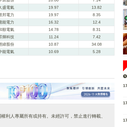
久盛電氣
19.97
13.82
煜邦電力
19.97
8.35
億能電力
16.32
12.4
和順電氣
14.78
8.31
昇輝科技
11.24
7.42
經緯股份
10.87
34.08
中能電氣
10.69
5.28
1
1
關權利人專屬所有或持有。未經許可，禁止進行轉載、
1