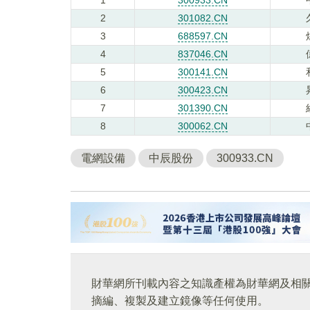
2
301082.CN
3
688597.CN
4
837046.CN
5
300141.CN
6
300423.CN
7
301390.CN
8
300062.CN
電網設備
中辰股份
300933.CN
財華網所刊載內容之知識產權為財華網及相
摘編、複製及建立鏡像等任何使用。