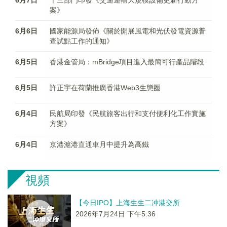
6月7日
十三部門印發《交通運輸大規模設備更新行動方
案》
6月6日
國家能源局發佈《關於開展風電和光伏發電資源普
查試點工作的通知》
6月5日
香港金管局：mBridge項目進入最簡可行產品階段
6月5日
許正宇在荷蘭推廣香港Web3生態圈
6月4日
民航局印發《民航旅客出行和支付便利化工作實施
方案》
6月4日
京港滬港直通車月中提升為高鐵
視頻
【今日IPO】上海生生二冲港交所
2026年7月24日 下午5:36