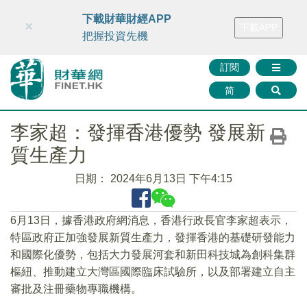
財華智庫網
FINTV
FINMETA
財華證券
媒體矩陣
下載財華財經APP
×
下載APP
智庫沙龍
聯絡我們
把握投資先機
訂閱
简
李家超：發揮香港優勢 發展新
質生產力
日期：
2024年6月13日 下午4:15
6月13日，據香港政府網消息，香港行政長官李家超表示，
特區政府正加強發展新質生產力，發揮香港的基礎研發能力
和國際化優勢，包括大力發展河套和新田科技城為創科集群
樞紐、推動建立大灣區國際臨床試驗所，以及部署建立自主
審批及注冊藥物專職機構。