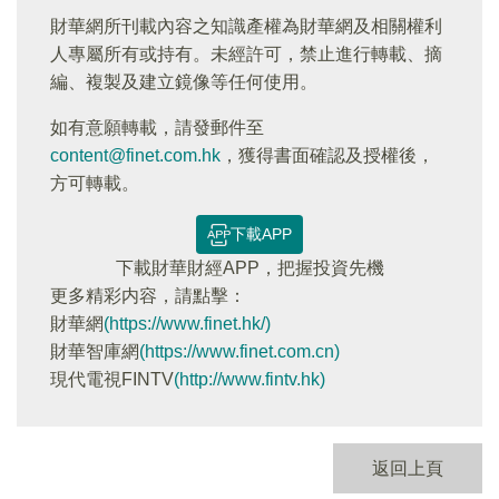
財華網所刊載內容之知識產權為財華網及相關權利
人專屬所有或持有。未經許可，禁止進行轉載、摘
編、複製及建立鏡像等任何使用。
如有意願轉載，請發郵件至
content@finet.com.hk
，獲得書面確認及授權後，
方可轉載。
下載APP
下載財華財經APP，把握投資先機
更多精彩内容，請點擊：
財華網
(https://www.finet.hk/)
財華智庫網
(https://www.finet.com.cn)
現代電視FINTV
(http://www.fintv.hk)
返回上頁