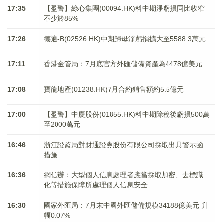
17:35
【盈警】綠心集團(00094.HK)料中期淨虧損同比收窄
不少於85%
17:26
德適-B(02526.HK)中期歸母淨虧損擴大至5588.3萬元
17:11
香港金管局：7月底官方外匯儲備資產為4478億美元
17:08
寶龍地產(01238.HK)7月合約銷售額約5.5億元
17:00
【盈警】中慶股份(01855.HK)料中期除稅後虧損500萬
至2000萬元
16:46
浙江證監局對財通證券股份有限公司採取出具警示函
措施
16:36
網信辦：大型個人信息處理者應當採取加密、去標識
化等措施保障所處理個人信息安全
16:30
國家外匯局：7月末中國外匯儲備規模34188億美元 升
幅0.07%