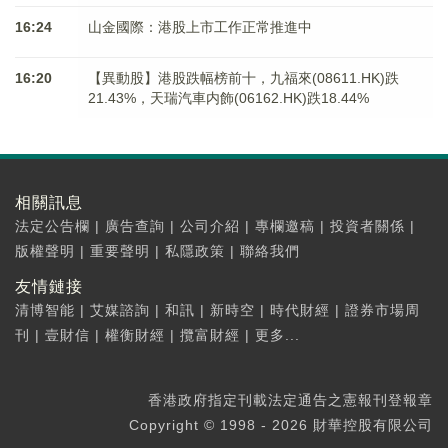
16:24
山金國際：港股上市工作正常推進中
16:20
【異動股】港股跌幅榜前十，九福來(08611.HK)跌
21.43%，天瑞汽車内飾(06162.HK)跌18.44%
相關訊息
法定公告欄
|
廣告查詢
|
公司介紹
|
專欄邀稿
|
投資者關係
|
版權聲明
|
重要聲明
|
私隱政策
|
聯絡我們
友情鏈接
清博智能
|
艾媒諮詢
|
和訊
|
新時空
|
時代財經
|
證券市場周
刊
|
壹財信
|
權衡財經
|
攬富財經
|
更多...
香港政府指定刊載法定通告之憲報刊登報章
Copyright © 1998 - 2026 財華控股有限公司