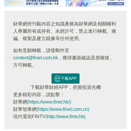
財華網所刊載內容之知識產權為財華網及相關權利
人專屬所有或持有。未經許可，禁止進行轉載、摘
編、複製及建立鏡像等任何使用。
如有意願轉載，請發郵件至
content@finet.com.hk
，獲得書面確認及授權後，
方可轉載。
下載APP
下載財華財經APP，把握投資先機
更多精彩内容，請點擊：
財華網
(https://www.finet.hk/)
財華智庫網
(https://www.finet.com.cn)
現代電視FINTV
(http://www.fintv.hk)