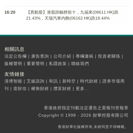
16:20
【異動股】港股跌幅榜前十，九福來(08611.HK)跌
21.43%，天瑞汽車内飾(06162.HK)跌18.44%
相關訊息
法定公告欄
|
廣告查詢
|
公司介紹
|
專欄邀稿
|
投資者關係
|
版權聲明
|
重要聲明
|
私隱政策
|
聯絡我們
友情鏈接
清博智能
|
艾媒諮詢
|
和訊
|
新時空
|
時代財經
|
證券市場周
刊
|
壹財信
|
權衡財經
|
攬富財經
|
更多...
香港政府指定刊載法定通告之憲報刊登報章
Copyright © 1998 - 2026 財華控股有限公司
香港財華社版權所有,未經同意不得轉載。