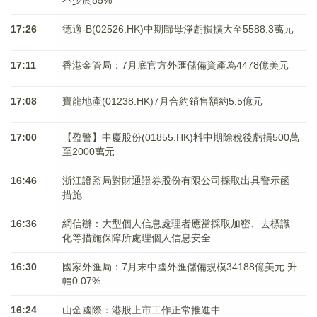
不少於85%
17:26
德適-B(02526.HK)中期歸母淨虧損擴大至5588.3萬元
17:11
香港金管局：7月底官方外匯儲備資產為4478億美元
17:08
寶龍地產(01238.HK)7月合約銷售額約5.5億元
17:00
【盈警】中慶股份(01855.HK)料中期除稅後虧損500萬
至2000萬元
16:46
浙江證監局對財通證券股份有限公司採取出具警示函
措施
16:36
網信辦：大型個人信息處理者應當採取加密、去標識
化等措施保障所處理個人信息安全
16:30
國家外匯局：7月末中國外匯儲備規模34188億美元 升
幅0.07%
16:24
山金國際：港股上市工作正常推進中