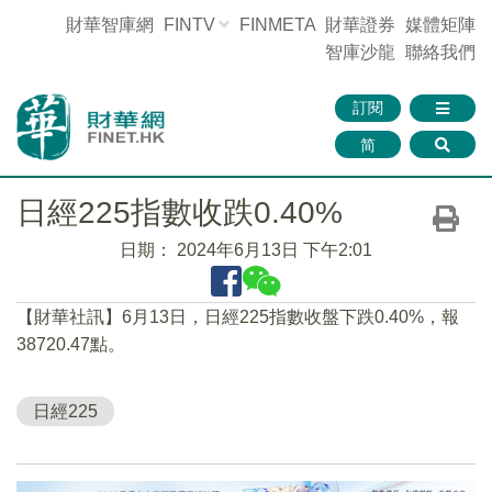
財華智庫網
FINTV
FINMETA
財華證券
媒體矩陣
智庫沙龍
聯絡我們
訂閱
简
日經225指數收跌0.40%
日期：
2024年6月13日 下午2:01
【財華社訊】6月13日，日經225指數收盤下跌0.40%，報
38720.47點。
日經225