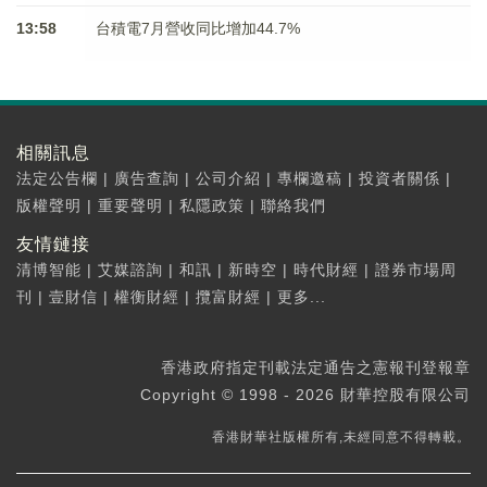
13:58
台積電7月營收同比增加44.7%
相關訊息
法定公告欄
|
廣告查詢
|
公司介紹
|
專欄邀稿
|
投資者關係
|
版權聲明
|
重要聲明
|
私隱政策
|
聯絡我們
友情鏈接
清博智能
|
艾媒諮詢
|
和訊
|
新時空
|
時代財經
|
證券市場周
刊
|
壹財信
|
權衡財經
|
攬富財經
|
更多...
香港政府指定刊載法定通告之憲報刊登報章
Copyright © 1998 - 2026 財華控股有限公司
香港財華社版權所有,未經同意不得轉載。