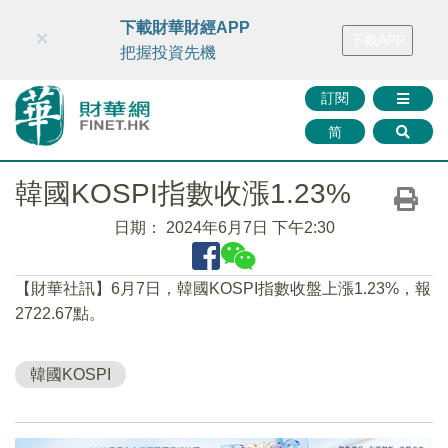
財華智庫網
FINTV
FINMETA
財華證券
媒體矩陣
下載財華財經APP
×
下載APP
智庫沙龍
聯絡我們
把握投資先機
訂閱
简
韓國KOSPI指數收漲1.23%
日期：
2024年6月7日 下午2:30
【財華社訊】6月7日，韓國KOSPI指數收盤上漲1.23%，報
2722.67點。
韓國KOSPI