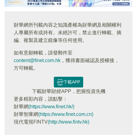
財華網所刊載內容之知識產權為財華網及相關權利
人專屬所有或持有。未經許可，禁止進行轉載、摘
編、複製及建立鏡像等任何使用。
如有意願轉載，請發郵件至
content@finet.com.hk
，獲得書面確認及授權後，
方可轉載。
下載APP
下載財華財經APP，把握投資先機
更多精彩内容，請點擊：
財華網
(https://www.finet.hk/)
財華智庫網
(https://www.finet.com.cn)
現代電視FINTV
(http://www.fintv.hk)