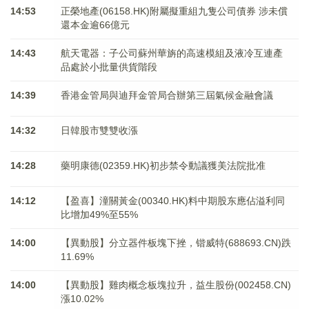
14:53
正榮地產(06158.HK)附屬擬重組九隻公司債券 涉未償
還本金逾66億元
14:43
航天電器：子公司蘇州華旃的高速模組及液冷互連產
品處於小批量供貨階段
14:39
香港金管局與迪拜金管局合辦第三屆氣候金融會議
14:32
日韓股市雙雙收漲
14:28
藥明康德(02359.HK)初步禁令動議獲美法院批准
14:12
【盈喜】潼關黃金(00340.HK)料中期股东應佔溢利同
比增加49%至55%
14:00
【異動股】分立器件板塊下挫，锴威特(688693.CN)跌
11.69%
14:00
【異動股】雞肉概念板塊拉升，益生股份(002458.CN)
漲10.02%