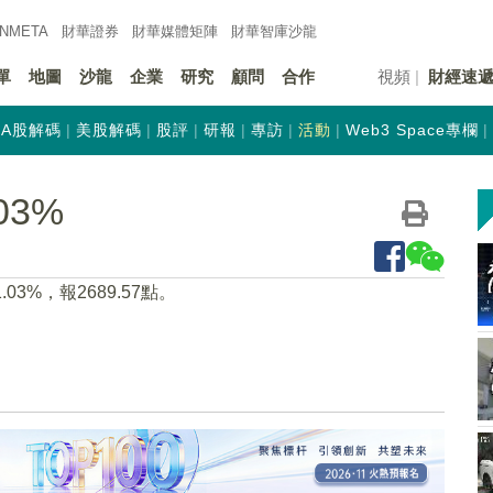
INMETA
財華證券
財華
媒體矩陣
財華
智庫沙龍
單
地圖
沙龍
企業
研究
顧問
合作
視頻
財經速
A股解碼
美股解碼
股評
研報
專訪
活動
Web3 Space專欄
03%
3%，報2689.57點。