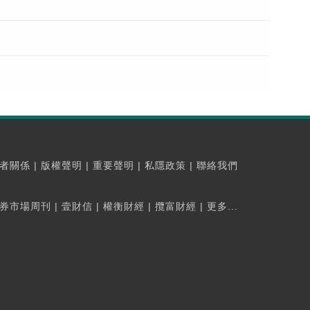
者關係
|
版權聲明
|
重要聲明
|
私隱政策
|
聯絡我們
券市場周刊
|
壹財信
|
權衡財經
|
攬富財經
|
更多...