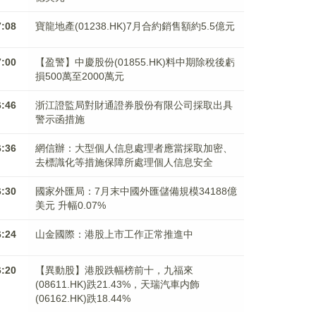
7:08
寶龍地產(01238.HK)7月合約銷售額約5.5億元
7:00
【盈警】中慶股份(01855.HK)料中期除稅後虧
損500萬至2000萬元
6:46
浙江證監局對財通證券股份有限公司採取出具
警示函措施
6:36
網信辦：大型個人信息處理者應當採取加密、
去標識化等措施保障所處理個人信息安全
6:30
國家外匯局：7月末中國外匯儲備規模34188億
美元 升幅0.07%
6:24
山金國際：港股上市工作正常推進中
6:20
【異動股】港股跌幅榜前十，九福來
(08611.HK)跌21.43%，天瑞汽車内飾
(06162.HK)跌18.44%