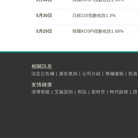
5月30日
日經225指數收跌1.3%
5月29日
韓國KOSPI指數收跌1.68%
相關訊息
法定公告欄
|
廣告查詢
|
公司介紹
|
專欄邀稿
|
投資
友情鏈接
清博智能
|
艾媒諮詢
|
和訊
|
新時空
|
時代財經
|
證