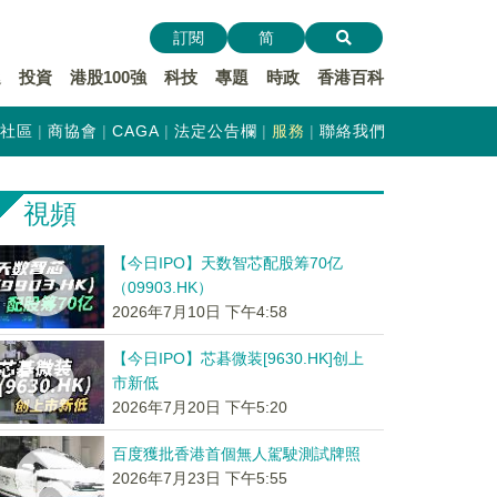
訂閱
简
遞
投資
港股100強
科技
專題
時政
香港百科
社區
商協會
CAGA
法定公告欄
服務
聯絡我們
視頻
【今日IPO】天数智芯配股筹70亿
（09903.HK）
2026年7月10日 下午4:58
【今日IPO】芯碁微装[9630.HK]创上
市新低
2026年7月20日 下午5:20
百度獲批香港首個無人駕駛測試牌照
2026年7月23日 下午5:55