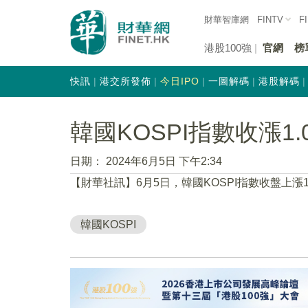
財華智庫網
FINTV
F
港股100強
官網
榜
快訊
港交所發佈
今日IPO
一圖解碼
港股解碼
韓國KOSPI指數收漲1.
日期：
2024年6月5日 下午2:34
【財華社訊】6月5日，韓國KOSPI指數收盤上漲1.0
韓國KOSPI