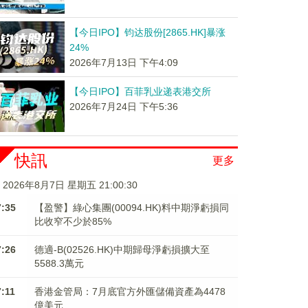
【今日IPO】钧达股份[2865.HK]暴涨
24%
2026年7月13日 下午4:09
【今日IPO】百菲乳业递表港交所
2026年7月24日 下午5:36
快訊
更多
2026年8月7日 星期五 21:00:30
7:35
【盈警】綠心集團(00094.HK)料中期淨虧損同
比收窄不少於85%
7:26
德適-B(02526.HK)中期歸母淨虧損擴大至
5588.3萬元
7:11
香港金管局：7月底官方外匯儲備資產為4478
億美元