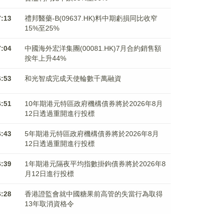
7:13
禮邦醫藥-B(09637.HK)料中期虧損同比收窄
15%至25%
7:04
中國海外宏洋集團(00081.HK)7月合約銷售額
按年上升44%
6:53
和光智成完成天使輪數千萬融資
6:51
10年期港元特區政府機構債券將於2026年8月
12日透過重開進行投標
6:43
5年期港元特區政府機構債券將於2026年8月
12日透過重開進行投標
6:39
1年期港元隔夜平均指數掛鉤債券將於2026年8
月12日進行投標
6:28
香港證監會就中國糖果前高管的失當行為取得
13年取消資格令