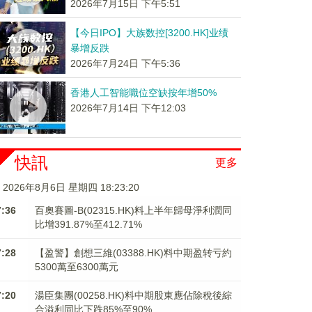
2026年7月15日 下午5:51
【今日IPO】大族数控[3200.HK]业绩
暴增反跌
2026年7月24日 下午5:36
香港人工智能職位空缺按年增50%
2026年7月14日 下午12:03
快訊
更多
2026年8月6日 星期四 18:23:21
7:36
百奧賽圖-B(02315.HK)料上半年歸母淨利潤同
比增391.87%至412.71%
7:28
【盈警】創想三維(03388.HK)料中期盈转亏約
5300萬至6300萬元
7:20
湯臣集團(00258.HK)料中期股東應佔除稅後綜
合溢利同比下跌85%至90%