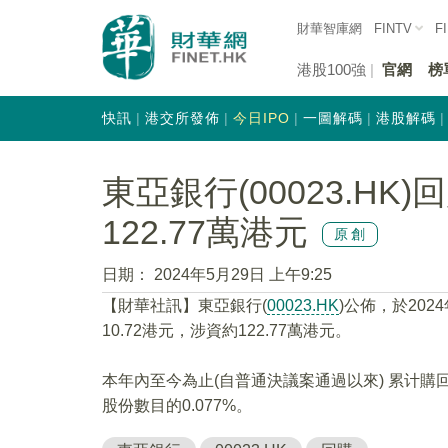
財華智庫網
FINTV
F
港股100強
官網
榜
快訊
港交所發佈
今日IPO
一圖解碼
港股解碼
東亞銀行(00023.HK)
122.77萬港元
原創
日期：
2024年5月29日 上午9:25
【財華社訊】東亞銀行(
00023.HK
)公佈，於202
10.72港元，涉資約122.77萬港元。
本年內至今為止(自普通決議案通過以來) 累计購回
股份數目的0.077%。