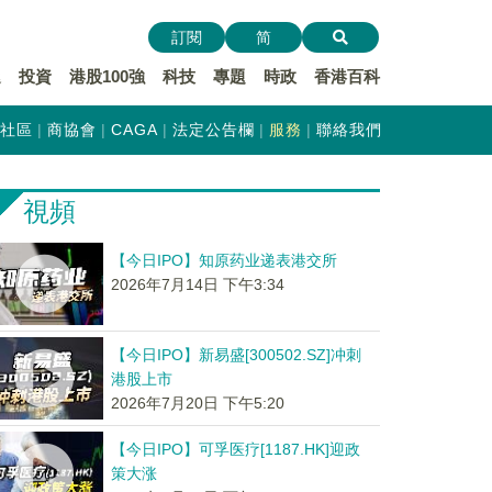
訂閱
简
遞
投資
港股100強
科技
專題
時政
香港百科
社區
商協會
CAGA
法定公告欄
服務
聯絡我們
視頻
【今日IPO】知原药业递表港交所
2026年7月14日 下午3:34
【今日IPO】新易盛[300502.SZ]冲刺
港股上市
2026年7月20日 下午5:20
【今日IPO】可孚医疗[1187.HK]迎政
策大涨