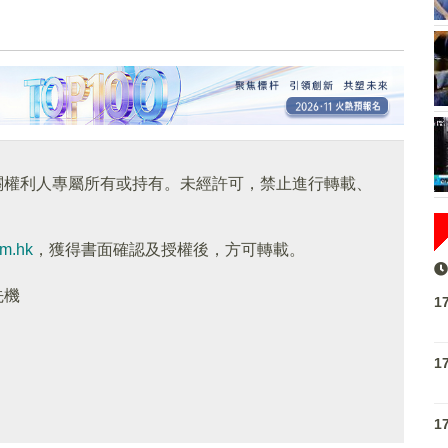
關權利人專屬所有或持有。未經許可，禁止進行轉載、
om.hk
，獲得書面確認及授權後，方可轉載。
先機
1
1
1