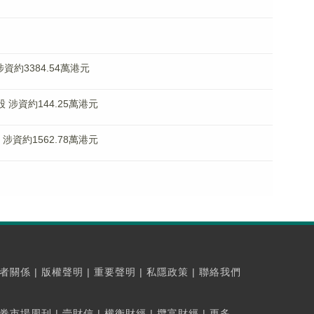
涉資約3384.54萬港元
萬股 涉資約144.25萬港元
股 涉資約1562.78萬港元
者關係
|
版權聲明
|
重要聲明
|
私隱政策
|
聯絡我們
券市場周刊
|
壹財信
|
權衡財經
|
攬富財經
|
更多...