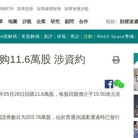
INMETA
財華證券
財華
媒體矩陣
財華
智庫沙龍
單
地圖
沙龍
企業
研究
顧問
合作
視頻
財經速
A股解碼
美股解碼
股評
研報
專訪
活動
Web3 Space專欄
回购11.6萬股 涉資約
4年05月28日回購11.6萬股，每股回購價介乎10.50港元至
證券數目为203.76萬股，佔於普通決議案通過時已發行