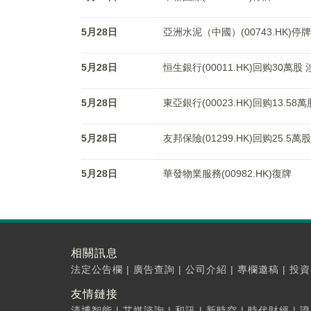
5月28日
亞洲水泥（中國）(00743.HK)停牌
5月28日
恒生銀行(00011.HK)回购30萬股 
5月28日
東亞銀行(00023.HK)回购13.58
5月28日
友邦保險(01299.HK)回购25.5萬
5月28日
華發物業服務(00982.HK)復牌
相關訊息
法定公告欄
|
廣告查詢
|
公司介紹
|
專欄邀稿
|
投資
友情鏈接
清博智能
|
艾媒諮詢
|
和訊
|
新時空
|
時代財經
|
證