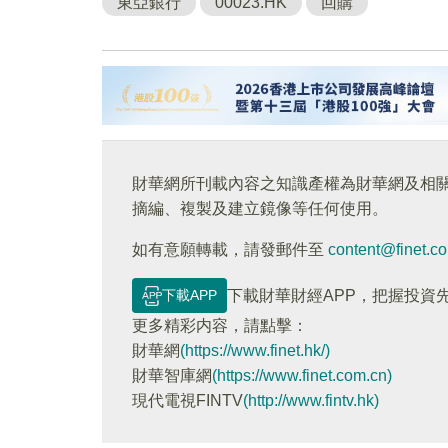
東亞銀行
00023.HK
回購
財華網所刊載內容之知識產權為財華網及相
摘編、複製及建立鏡像等任何使用。
如有意願轉載，請發郵件至
content@finet.c
下載APP
下載財華財經APP，把握投資
更多精彩内容，請點擊：
財華網
(https://www.finet.hk/)
財華智庫網
(https://www.finet.com.cn)
現代電視FINTV
(http://www.fintv.hk)