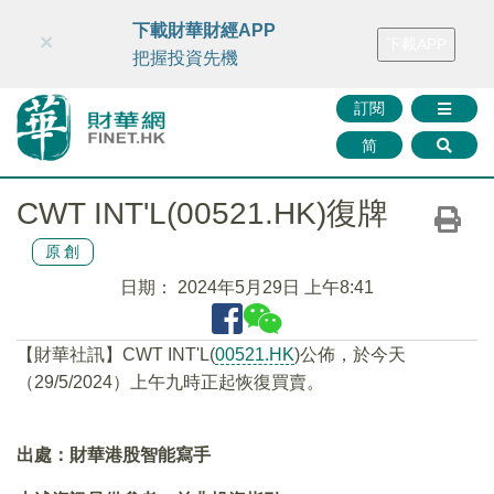
財華智庫網
FINTV
FINMETA
財華證券
媒體矩陣
下載財華財經APP
×
下載APP
智庫沙龍
聯絡我們
把握投資先機
訂閱
简
CWT INT'L(00521.HK)復牌
原創
日期：
2024年5月29日 上午8:41
【財華社訊】CWT INT'L(
00521.HK
)公佈，於今天
（29/5/2024）上午九時正起恢復買賣。
出處：財華港股智能寫手