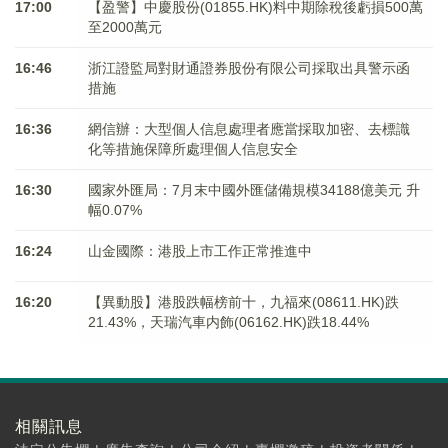
17:00
【盈警】中慶股份(01855.HK)料中期除稅後虧損500萬
至2000萬元
16:46
浙江證監局對財通證券股份有限公司採取出具警示函
措施
16:36
網信辦：大型個人信息處理者應當採取加密、去標識
化等措施保障所處理個人信息安全
16:30
國家外匯局：7月末中國外匯儲備規模34188億美元 升
幅0.07%
16:24
山金國際：港股上市工作正常推進中
16:20
【異動股】港股跌幅榜前十，九福來(08611.HK)跌
21.43%，天瑞汽車内飾(06162.HK)跌18.44%
相關訊息