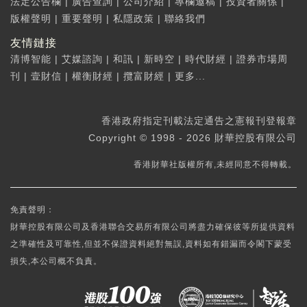
法定公告欄
|
廣告查詢
|
公司介紹
|
專欄邀稿
|
投資者關係
|
版權聲明
|
重要聲明
|
私隱政策
|
聯絡我們
友情鏈接
清博智能
|
艾媒諮詢
|
和訊
|
新時空
|
時代財經
|
證券市場周
刊
|
壹財信
|
權衡財經
|
攬富財經
|
更多...
香港政府指定刊載法定通告之憲報刊登報章
Copyright © 1998 - 2026 財華控股有限公司
香港財華社版權所有,未經同意不得轉載。
免責聲明：
財華控股有限公司及香港聯合交易所有限公司將盡力確保彼等所提供資料
之準確性及可靠性,但並不保證資料絕對無誤,資料如有錯漏而令閣下蒙受
損失,本公司概不負責。