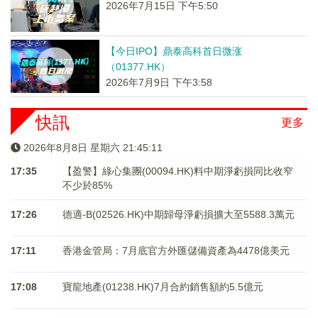
2026年7月15日 下午5:50
【今日IPO】鼎泰高科首日微涨
（01377.HK）
2026年7月9日 下午3:58
快訊
更多
2026年8月8日 星期六 21:45:11
17:35
【盈警】綠心集團(00094.HK)料中期淨虧損同比收窄
不少於85%
17:26
德適-B(02526.HK)中期歸母淨虧損擴大至5588.3萬元
17:11
香港金管局：7月底官方外匯儲備資產為4478億美元
17:08
寶龍地產(01238.HK)7月合約銷售額約5.5億元