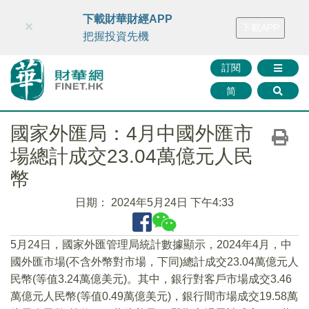
財華智庫網
FINTV
FINMETA
財華證券
媒體矩陣
下載財華財經APP
×
下載APP
智庫沙龍
聯絡我們
把握投資先機
訂閱
简
國家外匯局：4月中國外匯市
場總計成交23.04萬億元人民
幣
日期：
2024年5月24日 下午4:33
5月24日，國家外匯管理局統計數據顯示，2024年4月，中
國外匯市場(不含外幣對市場，下同)總計成交23.04萬億元人
民幣(等值3.24萬億美元)。其中，銀行對客戶市場成交3.46
萬億元人民幣(等值0.49萬億美元)，銀行間市場成交19.58萬