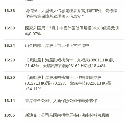
16:36
網信辦：大型個人信息處理者應當採取加密、去標識
化等措施保障所處理個人信息安全
16:30
國家外匯局：7月末中國外匯儲備規模34188億美元 升
幅0.07%
16:24
山金國際：港股上市工作正常推進中
16:20
【異動股】港股跌幅榜前十，九福來(08611.HK)跌
21.43%，天瑞汽車内飾(06162.HK)跌18.44%
16:20
【異動股】港股漲幅榜前十，佳明集團控股
(01271.HK)漲+78.22%，拿森科技(02261.HK)漲
+64.11%
16:14
香港年金公司引入新保險公司作轉介夥伴
16:05
斯迪克：公司為國內摺疊屏核心功能材料供應商