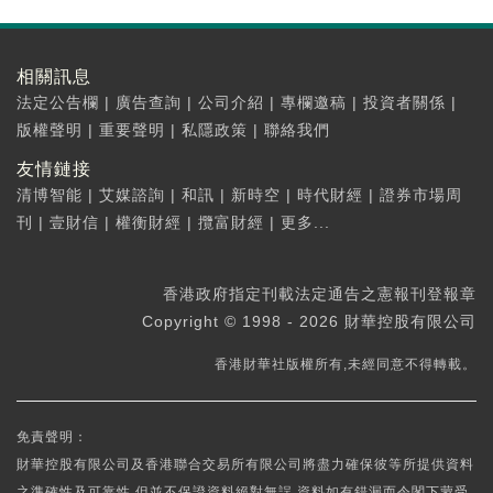
相關訊息
法定公告欄
|
廣告查詢
|
公司介紹
|
專欄邀稿
|
投資者關係
|
版權聲明
|
重要聲明
|
私隱政策
|
聯絡我們
友情鏈接
清博智能
|
艾媒諮詢
|
和訊
|
新時空
|
時代財經
|
證券市場周
刊
|
壹財信
|
權衡財經
|
攬富財經
|
更多...
香港政府指定刊載法定通告之憲報刊登報章
Copyright © 1998 - 2026 財華控股有限公司
香港財華社版權所有,未經同意不得轉載。
免責聲明：
財華控股有限公司及香港聯合交易所有限公司將盡力確保彼等所提供資料
之準確性及可靠性,但並不保證資料絕對無誤,資料如有錯漏而令閣下蒙受