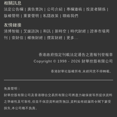
相關訊息
法定公告欄
|
廣告查詢
|
公司介紹
|
專欄邀稿
|
投資者關係
|
版權聲明
|
重要聲明
|
私隱政策
|
聯絡我們
友情鏈接
清博智能
|
艾媒諮詢
|
和訊
|
新時空
|
時代財經
|
證券市場周
刊
|
壹財信
|
權衡財經
|
攬富財經
|
更多...
香港政府指定刊載法定通告之憲報刊登報章
Copyright © 1998 - 2026 財華控股有限公司
香港財華社版權所有,未經同意不得轉載。
免責聲明：
財華控股有限公司及香港聯合交易所有限公司將盡力確保彼等所提供資料
之準確性及可靠性,但並不保證資料絕對無誤,資料如有錯漏而令閣下蒙受
損失,本公司概不負責。