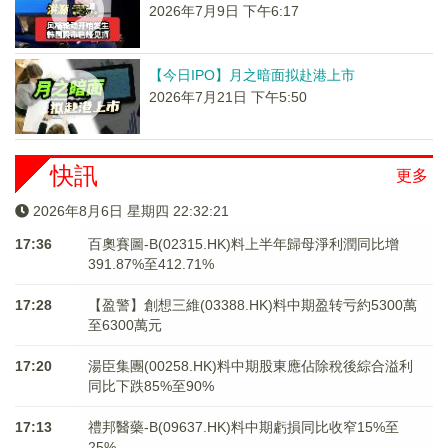
2026年7月9日 下午6:17
【今日IPO】月之暗面拟赴港上市
2026年7月21日 下午5:50
快訊
更多
2026年8月6日 星期四 22:32:21
17:36
百奧賽圖-B(02315.HK)料上半年歸母淨利潤同比增
391.87%至412.71%
17:28
【盈警】創想三維(03388.HK)料中期盈转亏約5300萬
至6300萬元
17:20
湯臣集團(00258.HK)料中期股東應佔除稅後綜合溢利
同比下跌85%至90%
17:13
禮邦醫藥-B(09637.HK)料中期虧損同比收窄15%至
25%