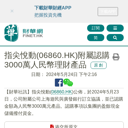
財華智庫網
FINTV
FINMETA
財華證券
媒體矩陣
下載財華財經APP
×
下載APP
智庫沙龍
聯絡我們
把握投資先機
訂閱
简
指尖悅動(06860.HK)附屬認購
3000萬人民幣理財產品
原創
日期：
2024年5月24日 下午2:16
【財華社訊】指尖悅動(
06860.HK
)公佈，於2024年5月23
日，公司附屬公司上海遊民與廣發銀行訂立協議，並已認購
金額為人民幣3000萬元產品。認購事項以集團的盈餘現金
儲備撥付資金。
港交所原文