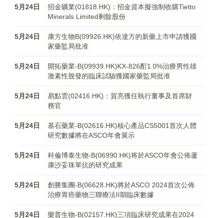
5月24日
招金礦業(01818.HK)：招金資本擬強制收購Tietto
Minerals Limited剩餘股份
5月24日
康方生物B(09926.HK)依達方的新藥上市申請獲國
家藥監局批准
5月24日
開拓藥業-B(09939.HK)KX-826酊1.0%治療男性雄
激素性脫發的臨床試驗獲國家藥監局批准
5月24日
易點雲(02416.HK)：賀亮獲任執行董事及首席財
務官
5月24日
基石藥業-B(02616.HK)核心產品CS5001首次人體
研究數據將在ASCO年會展示
5月24日
科倫博泰生物-B(06990.HK)将於ASCO年會公佈蘆
康沙妥珠單抗的研究成果
5月24日
創勝集團-B(06628.HK)將於ASCO 2024首次公佈
治療胃癌藥物三聯療法II期臨床數據
5月24日
樂普生物-B(02157.HK)三項臨床研究成果在2024