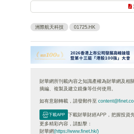
洲際航天科技
01725.HK
財華網所刊載內容之知識產權為財華網及相
摘編、複製及建立鏡像等任何使用。
如有意願轉載，請發郵件至
content@finet.c
下載APP
下載財華財經APP，把握投資
更多精彩内容，請點擊：
財華網
(https://www.finet.hk/)