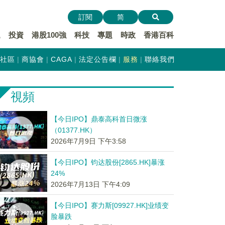
訂閱
简
遞
投資
港股100強
科技
專題
時政
香港百科
社區
商協會
CAGA
法定公告欄
服務
聯絡我們
視頻
【今日IPO】鼎泰高科首日微涨
（01377.HK）
2026年7月9日 下午3:58
【今日IPO】钧达股份[2865.HK]暴涨
24%
2026年7月13日 下午4:09
【今日IPO】赛力斯[09927.HK]业绩变
脸暴跌