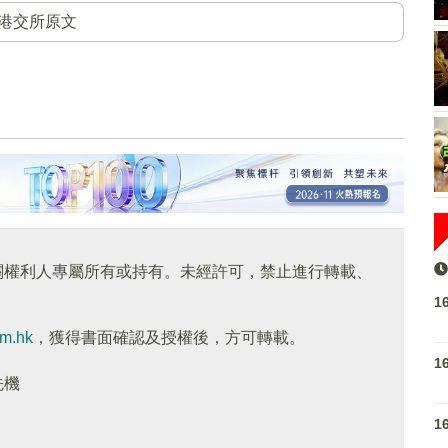
港交所原文
關權利人專屬所有或持有。未經許可，禁止進行轉載、
1
om.hk
，獲得書面確認及授權後，方可轉載。
1
先機
1