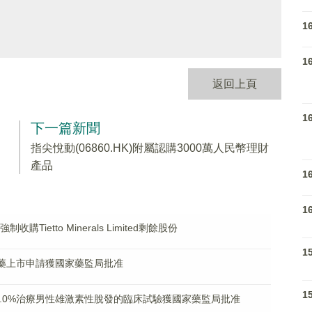
1
1
返回上頁
1
下一篇新聞
指尖悅動(06860.HK)附屬認購3000萬人民幣理財
產品
1
1
購Tietto Minerals Limited剩餘股份
1
的新藥上市申請獲國家藥監局批准
1
826酊1.0%治療男性雄激素性脫發的臨床試驗獲國家藥監局批准