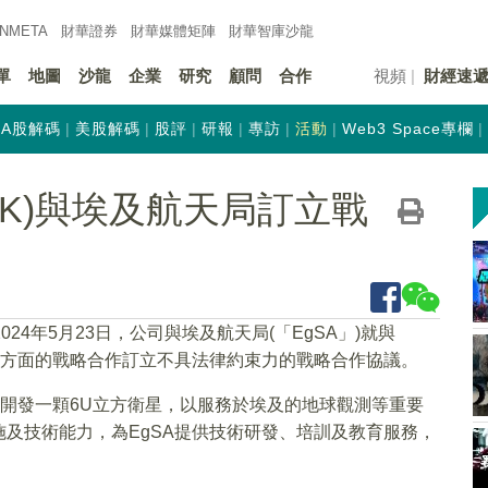
INMETA
財華證券
財華
媒體矩陣
財華
智庫沙龍
單
地圖
沙龍
企業
研究
顧問
合作
視頻
財經速
A股解碼
美股解碼
股評
研報
專訪
活動
Web3 Space專欄
.HK)與埃及航天局訂立戰
2024年5月23日，公司與埃及航天局(「EgSA」)就與
訓方面的戰略合作訂立不具法律約束力的戰略合作協議。
及開發一顆6U立方衛星，以服務於埃及的地球觀測等重要
及技術能力，為EgSA提供技術研發、培訓及教育服務，