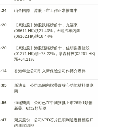
6:24
山金國際：港股上市工作正常推進中
6:20
【異動股】港股跌幅榜前十，九福來
(08611.HK)跌21.43%，天瑞汽車内飾
(06162.HK)跌18.44%
6:20
【異動股】港股漲幅榜前十，佳明集團控股
(01271.HK)漲+78.22%，拿森科技(02261.HK)
漲+64.11%
6:14
香港年金公司引入新保險公司作轉介夥伴
6:05
斯迪克：公司為國內摺疊屏核心功能材料供應
商
5:56
恒瑞醫藥：公司已在中國獲批上市26款1類創
新藥、6款2類新藥
5:47
聚辰股份：公司VPD芯片已順利通過目標客戶
的測試認證