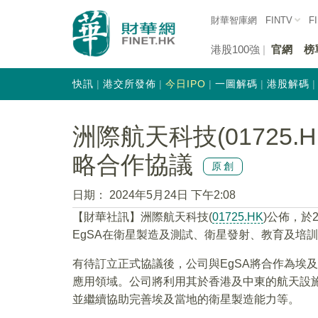
財華智庫網
FINTV
F
港股100強
官網
榜
快訊
港交所發佈
今日IPO
一圖解碼
港股解碼
洲際航天科技(01725
略合作協議
原創
日期：
2024年5月24日 下午2:08
【財華社訊】洲際航天科技(
01725.HK
)公佈，於
EgSA在衛星製造及測試、衛星發射、教育及培
有待訂立正式協議後，公司與EgSA將合作為埃
應用領域。公司將利用其於香港及中東的航天設施
並繼續協助完善埃及當地的衛星製造能力等。