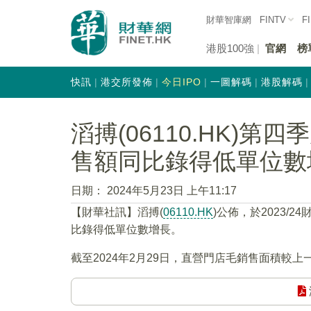
財華智庫網
FINTV
F
港股100強
官網
榜
快訊
港交所發佈
今日IPO
一圖解碼
港股解碼
滔搏(06110.HK)
售額同比錄得低單位數
日期：
2024年5月23日 上午11:17
【財華社訊】滔搏(
06110.HK
)公佈，於2023
比錄得低單位數增長。
截至2024年2月29日，直營門店毛銷售面積較上一