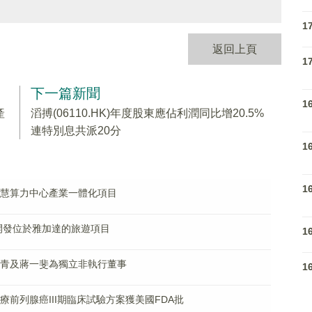
1
返回上頁
1
下一篇新聞
1
產
滔搏(06110.HK)年度股東應佔利潤同比增20.5%
連特別息共派20分
1
1
人工智慧算力中心產業一體化項目
PT開發位於雅加達的旅遊項目
1
任陳軼青及蔣一斐為獨立非執行董事
1
法治療前列腺癌III期臨床試驗方案獲美國FDA批