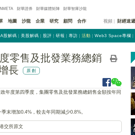
INMETA
財華證券
財華
媒體矩陣
財華
智庫沙龍
單
地圖
沙龍
企業
研究
顧問
合作
視頻
財經速
A股解碼
美股解碼
股評
研報
專訪
活動
Web3 Space專欄
第四季度零售及批發業務總銷
增長
原創
/24財政年度第四季度，集團零售及批發業務總銷售金額按年同
季末增加0.4%，較去年同期減少0.8%。
港交所原文