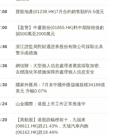
7:08
寶龍地產(01238.HK)7月合約銷售額約5.5億元
7:00
【盈警】中慶股份(01855.HK)料中期除稅後虧
損500萬至2000萬元
6:46
浙江證監局對財通證券股份有限公司採取出具
警示函措施
6:36
網信辦：大型個人信息處理者應當採取加密、
去標識化等措施保障所處理個人信息安全
6:30
國家外匯局：7月末中國外匯儲備規模34188億
美元 升幅0.07%
6:24
山金國際：港股上市工作正常推進中
6:20
【異動股】港股跌幅榜前十，九福來
(08611.HK)跌21.43%，天瑞汽車内飾
(06162.HK)跌18.44%