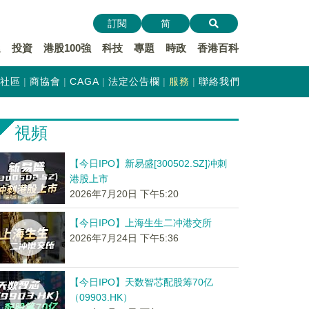
訂閱
简
遞
投資
港股100強
科技
專題
時政
香港百科
社區
商協會
CAGA
法定公告欄
服務
聯絡我們
視頻
【今日IPO】新易盛[300502.SZ]冲刺
港股上市
2026年7月20日 下午5:20
【今日IPO】上海生生二冲港交所
2026年7月24日 下午5:36
【今日IPO】天数智芯配股筹70亿
（09903.HK）