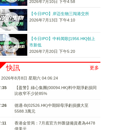
2026年7月10日 下午4:58
【今日IPO】岸迈生物三闯港交所
2026年7月13日 下午4:10
【今日IPO】中科闻歌[1956.HK]创上
市新低
2026年7月20日 下午5:20
快訊
更多
2026年8月8日 星期六 04:06:24
7:35
【盈警】綠心集團(00094.HK)料中期淨虧損同
比收窄不少於85%
7:26
德適-B(02526.HK)中期歸母淨虧損擴大至
5588.3萬元
7:11
香港金管局：7月底官方外匯儲備資產為4478
億美元