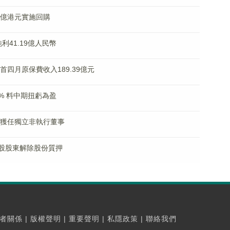
160億港元實施回購
純利41.19億人民幣
險首四月原保費收入189.39億元
20% 料中期扭虧為盈
董夢媛獲任獨立非執行董事
 控股股東解除股份質押
者關係
|
版權聲明
|
重要聲明
|
私隱政策
|
聯絡我們