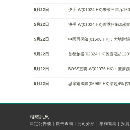
5月22日
快手-W(01024.HK)未來三年斥
5月22日
快手-W(01024.HK)首季扭虧為盈
5月22日
中國再保險(01508.HK)：大地財
5月22日
首都創投(02324.HK)盈喜漲超1
5月22日
BOSS直聘-W(02076.HK)：
5月22日
思摩爾國際(06969.HK)漲超4%
相關訊息
法定公告欄
|
廣告查詢
|
公司介紹
|
專欄邀稿
|
投資