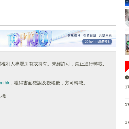
關權利人專屬所有或持有。未經許可，禁止進行轉載、
om.hk
，獲得書面確認及授權後，方可轉載。
1
先機
1
1