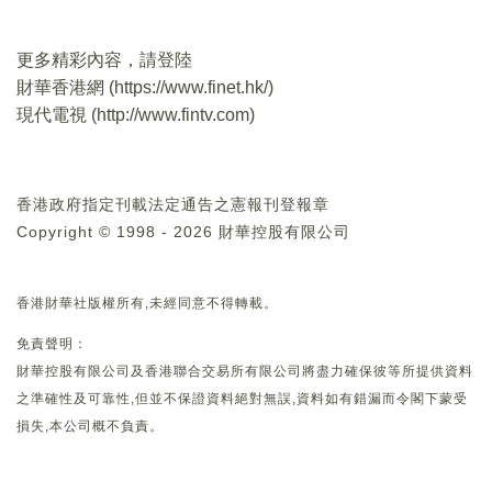
更多精彩內容，請登陸
財華香港網 (
https://www.finet.hk/
)
現代電視 (
http://www.fintv.com
)
香港政府指定刊載法定通告之憲報刊登報章
Copyright © 1998 - 2026 財華控股有限公司
香港財華社版權所有,未經同意不得轉載。
免責聲明：
財華控股有限公司及香港聯合交易所有限公司將盡力確保彼等所提供資料
之準確性及可靠性,但並不保證資料絕對無誤,資料如有錯漏而令閣下蒙受
損失,本公司概不負責。