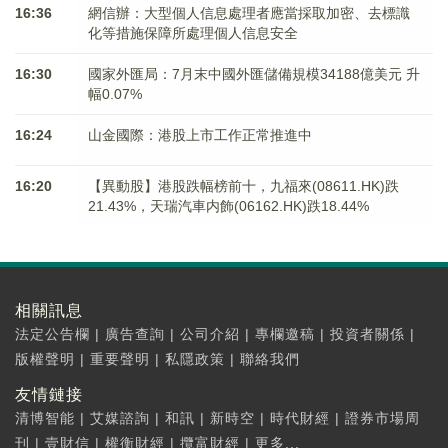
16:36
網信辦：大型個人信息處理者應當採取加密、去標識
化等措施保障所處理個人信息安全
16:30
國家外匯局：7月末中國外匯儲備規模34188億美元 升
幅0.07%
16:24
山金國際：港股上市工作正常推進中
16:20
【異動股】港股跌幅榜前十，九福來(08611.HK)跌
21.43%，天瑞汽車内飾(06162.HK)跌18.44%
相關訊息
法定公告欄
|
廣告查詢
|
公司介紹
|
專欄邀稿
|
投資者關係
|
版權聲明
|
重要聲明
|
私隱政策
|
聯絡我們
友情鏈接
清博智能
|
艾媒諮詢
|
和訊
|
新時空
|
時代財經
|
證券市場周
刊
|
壹財信
|
權衡財經
|
攬富財經
|
更多...