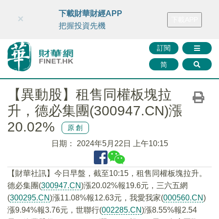
財華智庫網
FINTV
FINMETA
財華證券
媒體矩陣
下載財華財經APP
×
下載APP
智庫沙龍
聯絡我們
把握投資先機
訂閱
简
【異動股】租售同權板塊拉
升，德必集團(300947.CN)漲
20.02%
原創
日期：
2024年5月22日 上午10:15
【財華社訊】今日早盤，截至10:15，租售同權板塊拉升。
德必集團(
300947.CN
)漲20.02%報19.6元，三六五網
(
300295.CN
)漲11.08%報12.63元，我愛我家(
000560.CN
)
漲9.94%報3.76元，世聯行(
002285.CN
)漲8.55%報2.54