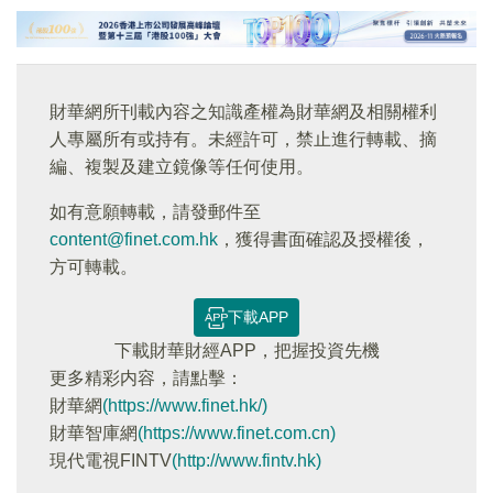
財華網所刊載內容之知識產權為財華網及相關權利
人專屬所有或持有。未經許可，禁止進行轉載、摘
編、複製及建立鏡像等任何使用。
如有意願轉載，請發郵件至
content@finet.com.hk
，獲得書面確認及授權後，
方可轉載。
下載APP
下載財華財經APP，把握投資先機
更多精彩内容，請點擊：
財華網
(https://www.finet.hk/)
財華智庫網
(https://www.finet.com.cn)
現代電視FINTV
(http://www.fintv.hk)