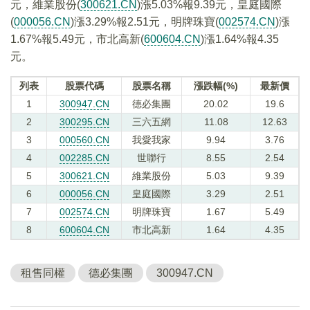
元，維業股份(
300621.CN
)漲5.03%報9.39元，皇庭國際
(
000056.CN
)漲3.29%報2.51元，明牌珠寶(
002574.CN
)漲
1.67%報5.49元，市北高新(
600604.CN
)漲1.64%報4.35
元。
列表
股票代碼
股票名稱
漲跌幅(%)
最新價
1
300947.CN
德必集團
20.02
19.6
2
300295.CN
三六五網
11.08
12.63
3
000560.CN
我愛我家
9.94
3.76
4
002285.CN
世聯行
8.55
2.54
5
300621.CN
維業股份
5.03
9.39
6
000056.CN
皇庭國際
3.29
2.51
7
002574.CN
明牌珠寶
1.67
5.49
8
600604.CN
市北高新
1.64
4.35
租售同權
德必集團
300947.CN