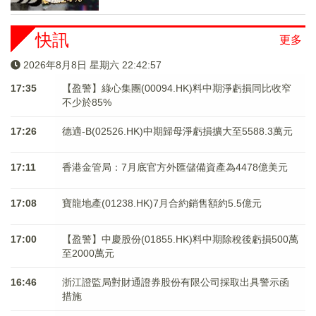
快訊
更多
2026年8月8日 星期六 22:42:57
17:35
【盈警】綠心集團(00094.HK)料中期淨虧損同比收窄
不少於85%
17:26
德適-B(02526.HK)中期歸母淨虧損擴大至5588.3萬元
17:11
香港金管局：7月底官方外匯儲備資產為4478億美元
17:08
寶龍地產(01238.HK)7月合約銷售額約5.5億元
17:00
【盈警】中慶股份(01855.HK)料中期除稅後虧損500萬
至2000萬元
16:46
浙江證監局對財通證券股份有限公司採取出具警示函
措施