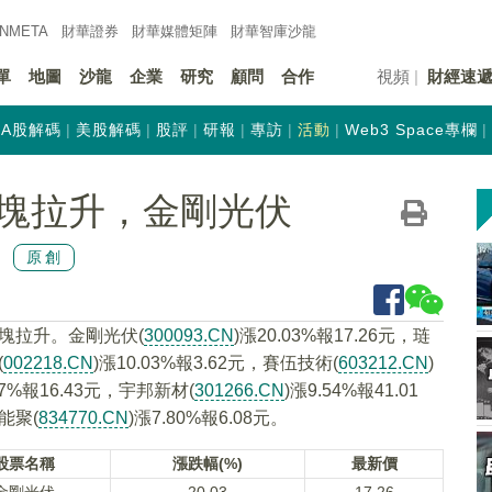
INMETA
財華證券
財華
媒體矩陣
財華
智庫沙龍
單
地圖
沙龍
企業
研究
顧問
合作
視頻
財經速
A股解碼
美股解碼
股評
研報
專訪
活動
Web3 Space專欄
塊拉升，金剛光伏
原創
板塊拉升。金剛光伏(
300093.CN
)漲20.03%報17.26元，琏
(
002218.CN
)漲10.03%報3.62元，賽伍技術(
603212.CN
)
97%報16.43元，宇邦新材(
301266.CN
)漲9.54%報41.01
艾能聚(
834770.CN
)漲7.80%報6.08元。
股票名稱
漲跌幅(%)
最新價
金剛光伏
20.03
17.26