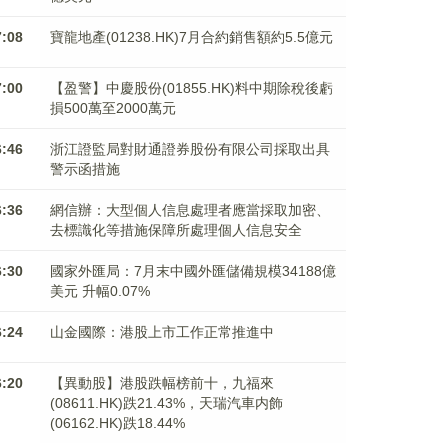
7:08
寶龍地產(01238.HK)7月合約銷售額約5.5億元
7:00
【盈警】中慶股份(01855.HK)料中期除稅後虧
損500萬至2000萬元
6:46
浙江證監局對財通證券股份有限公司採取出具
警示函措施
6:36
網信辦：大型個人信息處理者應當採取加密、
去標識化等措施保障所處理個人信息安全
6:30
國家外匯局：7月末中國外匯儲備規模34188億
美元 升幅0.07%
6:24
山金國際：港股上市工作正常推進中
6:20
【異動股】港股跌幅榜前十，九福來
(08611.HK)跌21.43%，天瑞汽車内飾
(06162.HK)跌18.44%