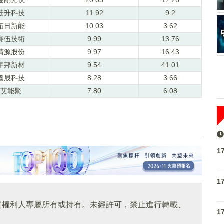
琏升科技
11.92
9.2
拓日新能
10.03
3.62
賽伍技術
9.99
13.76
清源股份
9.97
16.43
宇邦新材
9.54
41.01
國晟科技
8.28
3.66
艾能聚
7.80
6.08
1
1
關權利人專屬所有或持有。未經許可，禁止進行轉載、
1