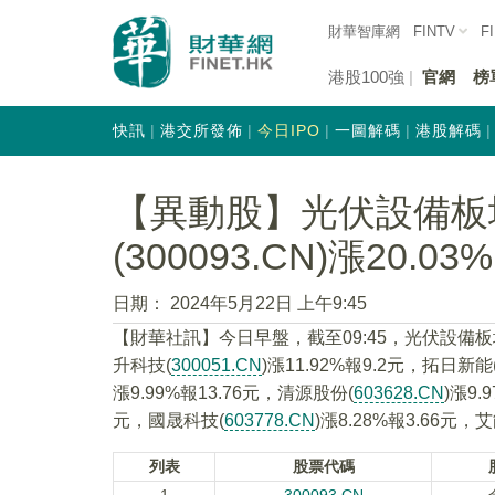
財華智庫網
FINTV
F
港股100強
官網
榜
快訊
港交所發佈
今日IPO
一圖解碼
港股解碼
【異動股】光伏設備板
(300093.CN)漲20.03%
日期：
2024年5月22日 上午9:45
【財華社訊】今日早盤，截至09:45，光伏設備
升科技(
300051.CN
)漲11.92%報9.2元，拓日新能
漲9.99%報13.76元，清源股份(
603628.CN
)漲9.
元，國晟科技(
603778.CN
)漲8.28%報3.66元，
列表
股票代碼
1
300093.CN