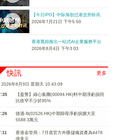
【今日IPO】中际旭创过港交所聆讯
2026年7月21日 下午5:50
香港寬頻推出一站式AI企業服務平台
2026年8月4日 下午3:03
快訊
更多
2026年8月9日 星期天 10:43:09
7:35
【盈警】綠心集團(00094.HK)料中期淨虧損同
比收窄不少於85%
7:26
德適-B(02526.HK)中期歸母淨虧損擴大至
5588.3萬元
7:11
香港金管局：7月底官方外匯儲備資產為4478
億美元