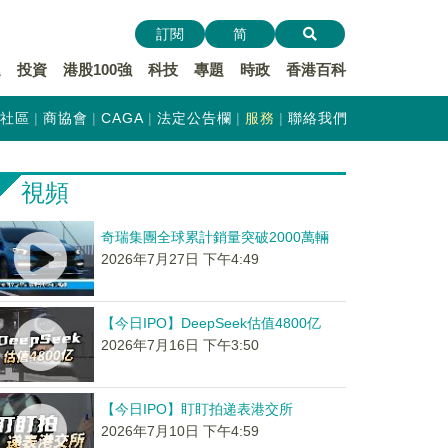
訂閱
简
遞
投資
港股100強
科技
專題
時政
香港百科
社區
商協會
CAGA
法定公告欄
服務
聯絡我們
視頻
奇瑞集團全球累計銷量突破2000萬輛
2026年7月27日 下午4:49
【今日IPO】DeepSeek估值4800亿
2026年7月16日 下午3:50
【今日IPO】盯盯拍递表港交所
2026年7月10日 下午4:59