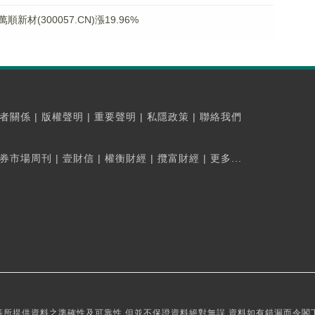
(300057.CN)漲19.96%
者關係
|
版權聲明
|
重要聲明
|
私隱政策
|
聯絡我們
券市場周刊
|
壹財信
|
權衡財經
|
攬富財經
|
更多...
所提供資料之準確性及可靠性,但並不保證資料絕對無誤,資料如有錯漏而令閣