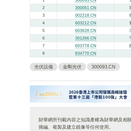
2
300051.CN
3
002218.CN
4
603212.CN
5
603628.CN
6
301266.CN
7
603778.CN
8
834770.CN
光伏設備
金剛光伏
300093.CN
財華網所刊載內容之知識產權為財華網及相
摘編、複製及建立鏡像等任何使用。