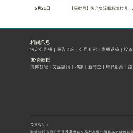
5月21日
【異動股】復合集流體板塊拉升，萬順新材
相關訊息
法定公告欄
|
廣告查詢
|
公司介紹
|
專欄邀稿
|
投資
友情鏈接
清博智能
|
艾媒諮詢
|
和訊
|
新時空
|
時代財經
|
證
免責聲明：
財華控股有限公司及香港聯合交易所有限公司將盡力確保彼等