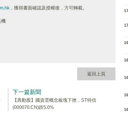
om.hk
，獲得書面確認及授權後，方可轉載。
1
先機
1
1
1
返回上頁
1
下一篇新聞
1
)
【異動股】國資雲概念板塊下挫，ST特信
(000070.CN)跌5.0%
1