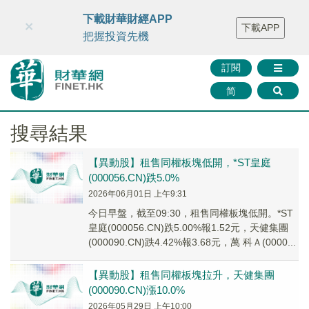
財華智庫網
FINTV
FINMETA
財華證券
媒體矩陣
下載財華財經APP
×
下載APP
智庫沙龍
聯絡我們
把握投資先機
訂閱
简
搜尋結果
【異動股】租售同權板塊低開，*ST皇庭
(000056.CN)跌5.0%
2026年06月01日 上午9:31
今日早盤，截至09:30，租售同權板塊低開。*ST
皇庭(000056.CN)跌5.00%報1.52元，天健集團
(000090.CN)跌4.42%報3.68元，萬 科Ａ(0000...
【異動股】租售同權板塊拉升，天健集團
(000090.CN)漲10.0%
2026年05月29日 上午10:00