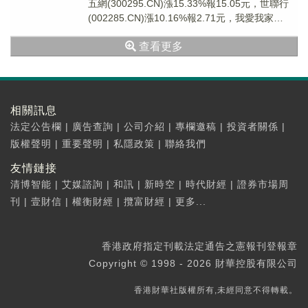
五網(300295.CN)漲15.33%報15.05元，世聯行
(002285.CN)漲10.16%報2.71元，我愛我家
(0005...
查看更多
相關訊息
法定公告欄
|
廣告查詢
|
公司介紹
|
專欄邀稿
|
投資者關係
|
版權聲明
|
重要聲明
|
私隱政策
|
聯絡我們
友情鏈接
清博智能
|
艾媒諮詢
|
和訊
|
新時空
|
時代財經
|
證券市場周
刊
|
壹財信
|
權衡財經
|
攬富財經
|
更多...
香港政府指定刊載法定通告之憲報刊登報章
Copyright © 1998 - 2026 財華控股有限公司
香港財華社版權所有,未經同意不得轉載。