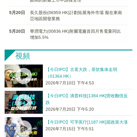
眼病的新藥上市申請獲受理
5月20日
長久股份(06959.HK)計劃拓展海外市場 擬在東南
亞地區開發業務
5月20日
華潤電力(00836.HK)附屬電廠首四月售電量同比
增加5.5%
視頻
【今日IPO】古茗大跌，茶饮集体走弱
（01364.HK）
2026年7月10日 下午4:53
【今日IPO】滴普科技[1384.HK]营收翻倍反
跌
2026年7月20日 下午5:20
【今日IPO】可孚医疗[1187.HK]迎政策大涨
2026年7月15日 下午5:51