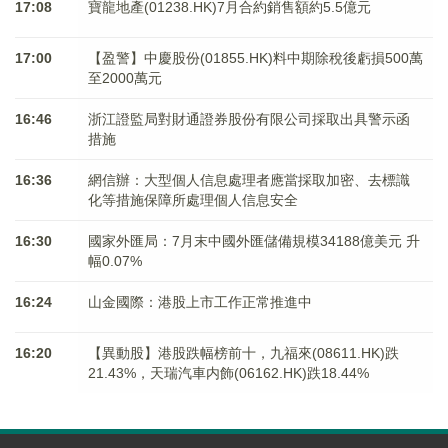
17:08
寶龍地產(01238.HK)7月合約銷售額約5.5億元
17:00
【盈警】中慶股份(01855.HK)料中期除稅後虧損500萬
至2000萬元
16:46
浙江證監局對財通證券股份有限公司採取出具警示函
措施
16:36
網信辦：大型個人信息處理者應當採取加密、去標識
化等措施保障所處理個人信息安全
16:30
國家外匯局：7月末中國外匯儲備規模34188億美元 升
幅0.07%
16:24
山金國際：港股上市工作正常推進中
16:20
【異動股】港股跌幅榜前十，九福來(08611.HK)跌
21.43%，天瑞汽車内飾(06162.HK)跌18.44%