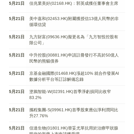
5月21日
佳兆業美好(02168.HK)：郭英成獲任董事會主席
5月21日
美中嘉和(02453.HK)附屬獲授信13億人民幣的非
循環信貸
5月21日
九方財富(09636.HK)擬更名為「九方智投控股有
限公司」
5月21日
中升控股(00881.HK)申請註冊發行不高於50億人
民幣的熊貓債券
5月21日
京基金融國際(01468.HK)漲超10% 就合作發展AI
數據分析平台等訂諒解備忘錄
5月21日
塗鴉智能-W(02391.HK)首季淨虧損同比收窄
83.2%
5月21日
攜程集團-S(09961.HK)首季股東應佔淨利潤同比
升27.76%
5月21日
信達生物(01801.HK)替妥尤單抗用於治療甲狀腺