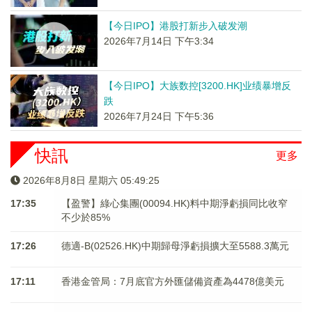
【今日IPO】港股打新步入破发潮
2026年7月14日 下午3:34
【今日IPO】大族数控[3200.HK]业绩暴增反
跌
2026年7月24日 下午5:36
快訊
更多
2026年8月8日 星期六 05:49:25
17:35
【盈警】綠心集團(00094.HK)料中期淨虧損同比收窄
不少於85%
17:26
德適-B(02526.HK)中期歸母淨虧損擴大至5588.3萬元
17:11
香港金管局：7月底官方外匯儲備資產為4478億美元