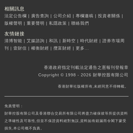
相關訊息
法定公告欄
|
廣告查詢
|
公司介紹
|
專欄邀稿
|
投資者關係
|
版權聲明
|
重要聲明
|
私隱政策
|
聯絡我們
友情鏈接
清博智能
|
艾媒諮詢
|
和訊
|
新時空
|
時代財經
|
證券市場周
刊
|
壹財信
|
權衡財經
|
攬富財經
|
更多...
香港政府指定刊載法定通告之憲報刊登報章
Copyright © 1998 - 2026 財華控股有限公司
香港財華社版權所有,未經同意不得轉載。
免責聲明：
財華控股有限公司及香港聯合交易所有限公司將盡力確保彼等所提供資料
之準確性及可靠性,但並不保證資料絕對無誤,資料如有錯漏而令閣下蒙受
損失,本公司概不負責。