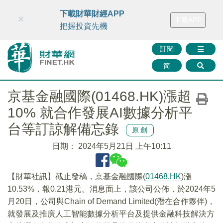
財華智庫網
FINTV
FINMETA
財華證券
媒體矩陣
下載財華財經APP
×
下載APP
智庫沙龍
聯絡我們
把握投資先機
訂閱
简
京基金融國際(01468.HK)漲超
10% 就合作發展AI數據分析平
台等訂諒解備忘錄
原創
日期：
2024年5月21日 上午10:11
【財華社訊】截止發稿，京基金融國際(
01468.HK
)漲
10.53%，報0.21港元。消息面上，該公司公佈，於2024年5
月20日，公司與Chain of Demand Limited(潛在合作夥伴)，
就發展及推廣人工智能數據分析平台及提供金融科技解決方