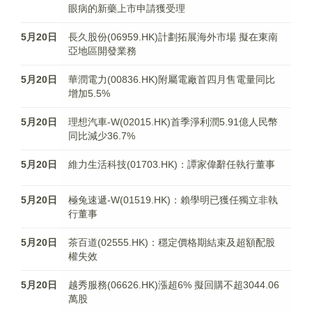
眼病的新藥上市申請獲受理
5月20日
長久股份(06959.HK)計劃拓展海外市場 擬在東南
亞地區開發業務
5月20日
華潤電力(00836.HK)附屬電廠首四月售電量同比
增加5.5%
5月20日
理想汽車-W(02015.HK)首季淨利潤5.91億人民幣
同比減少36.7%
5月20日
維力生活科技(01703.HK)：譚家偉辭任執行董事
5月20日
極兔速遞-W(01519.HK)：賴學明已獲任獨立非執
行董事
5月20日
茶百道(02555.HK)：穩定價格期結束及超額配股
權失效
5月20日
越秀服務(06626.HK)漲超6% 擬回購不超3044.06
萬股