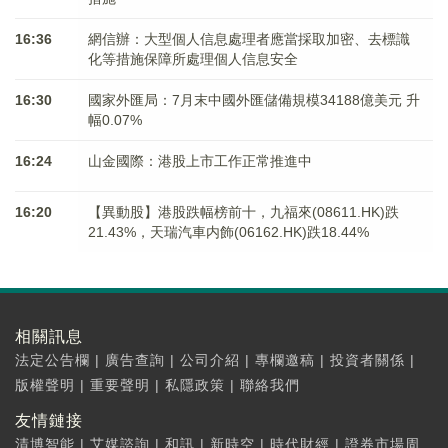
16:36
網信辦：大型個人信息處理者應當採取加密、去標識
化等措施保障所處理個人信息安全
16:30
國家外匯局：7月末中國外匯儲備規模34188億美元 升
幅0.07%
16:24
山金國際：港股上市工作正常推進中
16:20
【異動股】港股跌幅榜前十，九福來(08611.HK)跌
21.43%，天瑞汽車内飾(06162.HK)跌18.44%
相關訊息
法定公告欄
|
廣告查詢
|
公司介紹
|
專欄邀稿
|
投資者關係
|
版權聲明
|
重要聲明
|
私隱政策
|
聯絡我們
友情鏈接
清博智能
|
艾媒諮詢
|
和訊
|
新時空
|
時代財經
|
證券市場周