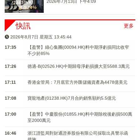
2026年7月13日 下午4:09
快訊
更多
2026年8月7日 星期五 13:45:44
17:35
【盈警】綠心集團(00094.HK)料中期淨虧損同比收窄
不少於85%
17:26
德適-B(02526.HK)中期歸母淨虧損擴大至5588.3萬元
17:11
香港金管局：7月底官方外匯儲備資產為4478億美元
17:08
寶龍地產(01238.HK)7月合約銷售額約5.5億元
17:00
【盈警】中慶股份(01855.HK)料中期除稅後虧損500萬
至2000萬元
16:46
浙江證監局對財通證券股份有限公司採取出具警示函
措施