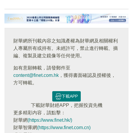
財華網所刊載內容之知識產權為財華網及相關權利
人專屬所有或持有。未經許可，禁止進行轉載、摘
編、複製及建立鏡像等任何使用。
如有意願轉載，請發郵件至
content@finet.com.hk
，獲得書面確認及授權後，
方可轉載。
下載APP
下載財華財經APP，把握投資先機
更多精彩内容，請點擊：
財華網
(https://www.finet.hk/)
財華智庫網
(https://www.finet.com.cn)