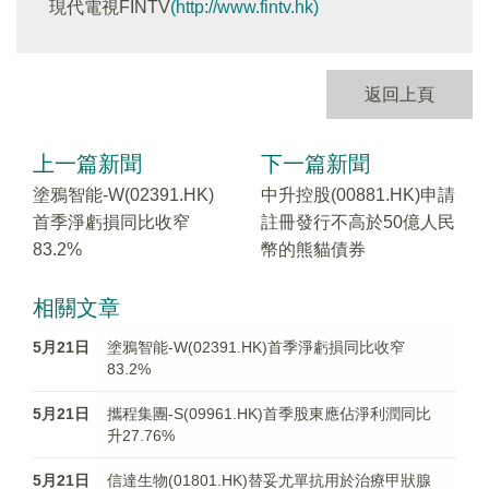
現代電視FINTV
(http://www.fintv.hk)
返回上頁
上一篇新聞
下一篇新聞
塗鴉智能-W(02391.HK)
中升控股(00881.HK)申請
首季淨虧損同比收窄
註冊發行不高於50億人民
83.2%
幣的熊貓債券
相關文章
5月21日
塗鴉智能-W(02391.HK)首季淨虧損同比收窄
83.2%
5月21日
攜程集團-S(09961.HK)首季股東應佔淨利潤同比
升27.76%
5月21日
信達生物(01801.HK)替妥尤單抗用於治療甲狀腺