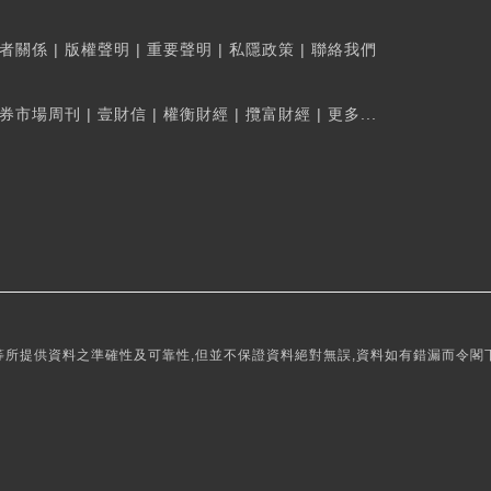
者關係
|
版權聲明
|
重要聲明
|
私隱政策
|
聯絡我們
券市場周刊
|
壹財信
|
權衡財經
|
攬富財經
|
更多...
所提供資料之準確性及可靠性,但並不保證資料絕對無誤,資料如有錯漏而令閣