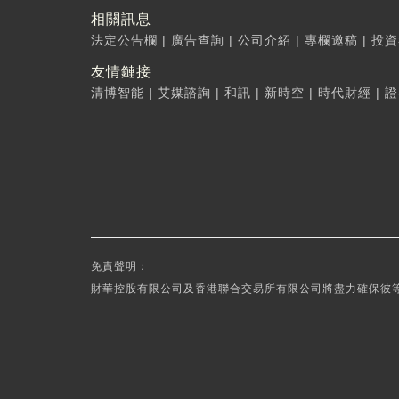
相關訊息
法定公告欄
|
廣告查詢
|
公司介紹
|
專欄邀稿
|
投資
友情鏈接
清博智能
|
艾媒諮詢
|
和訊
|
新時空
|
時代財經
|
證
免責聲明：
財華控股有限公司及香港聯合交易所有限公司將盡力確保彼等