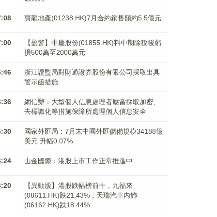
7:08
寶龍地產(01238.HK)7月合約銷售額約5.5億元
7:00
【盈警】中慶股份(01855.HK)料中期除稅後虧
損500萬至2000萬元
6:46
浙江證監局對財通證券股份有限公司採取出具
警示函措施
6:36
網信辦：大型個人信息處理者應當採取加密、
去標識化等措施保障所處理個人信息安全
6:30
國家外匯局：7月末中國外匯儲備規模34188億
美元 升幅0.07%
6:24
山金國際：港股上市工作正常推進中
6:20
【異動股】港股跌幅榜前十，九福來
(08611.HK)跌21.43%，天瑞汽車内飾
(06162.HK)跌18.44%