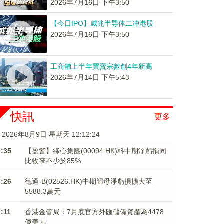
2026年7月16日 下午3:50
【今日IPO】威兆半导体二冲港股
2026年7月16日 下午3:50
工商舖上半年買賣宗數創4年新高
2026年7月14日 下午5:43
快訊
更多
2026年8月9日 星期天 12:12:25
7:35
【盈警】綠心集團(00094.HK)料中期淨虧損同
比收窄不少於85%
7:26
德適-B(02526.HK)中期歸母淨虧損擴大至
5588.3萬元
7:11
香港金管局：7月底官方外匯儲備資產為4478
億美元