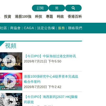
訂閱
简
遞
投資
港股100強
科技
專題
時政
香港百科
社區
商協會
CAGA
法定公告欄
服務
聯絡我們
視頻
【今日IPO】中际旭创过港交所聆讯
2026年7月21日 下午5:50
港股100强研究中心&链界资本完成战
略合作签约
2026年7月20日 下午2:42
【今日IPO】海西新药[2637.HK]脑瘤
药获批