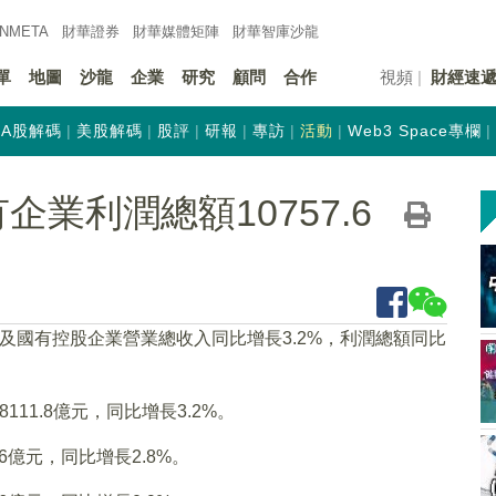
INMETA
財華證券
財華
媒體矩陣
財華
智庫沙龍
單
地圖
沙龍
企業
研究
顧問
合作
視頻
財經速
A股解碼
美股解碼
股評
研報
專訪
活動
Web3 Space專欄
企業利潤總額10757.6
有及國有控股企業營業總收入同比增長3.2%，利潤總額同比
111.8億元，同比增長3.2%。
.6億元，同比增長2.8%。