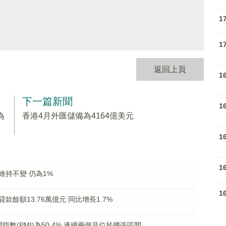
1
1
返回上頁
1
下一篇新聞
1
為
香港4月外匯儲備為4164億美元
1
1
持不變 仍為1%
1
餘額13.76萬億元 同比增長1.7%
數(PMI)為50.4% 連續兩個月位於擴張區間