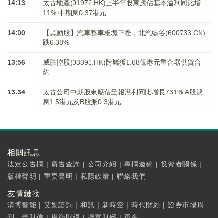
14:13
太古地產(01972.HK)上半年股東應佔基本溢利同比增
11% 中期息0.37港元
14:00
【異動股】汽車整車板塊下挫，北汽藍谷(600733.CN)
跌6.38%
13:56
威胜控股(03393.HK)附屬獲1.68億港元重合器供貨合
約
13:34
太古公司中期股東應佔呈報溢利同比增長731% A股派
息1.5港元及B股派0.3港元
相關訊息
法定公告欄
|
廣告查詢
|
公司介紹
|
專欄邀稿
|
投資者關係
|
版權聲明
|
重要聲明
|
私隱政策
|
聯絡我們
友情鏈接
清博智能
|
艾媒諮詢
|
和訊
|
新時空
|
時代財經
|
證券市場周
刊
|
壹財信
|
權衡財經
|
攬富財經
|
更多...