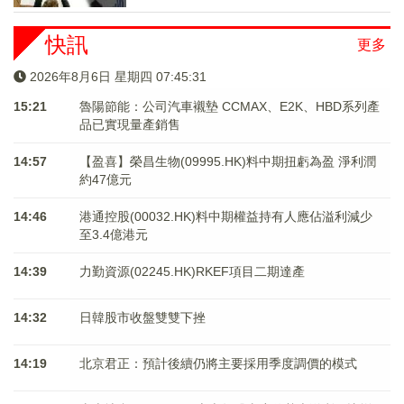
快訊
更多
2026年8月6日 星期四 07:45:31
15:21
魯陽節能：公司汽車襯墊 CCMAX、E2K、HBD系列產
品已實現量產銷售
14:57
【盈喜】榮昌生物(09995.HK)料中期扭虧為盈 淨利潤
約47億元
14:46
港通控股(00032.HK)料中期權益持有人應佔溢利減少
至3.4億港元
14:39
力勤資源(02245.HK)RKEF項目二期達產
14:32
日韓股市收盤雙雙下挫
14:19
北京君正：預計後續仍將主要採用季度調價的模式