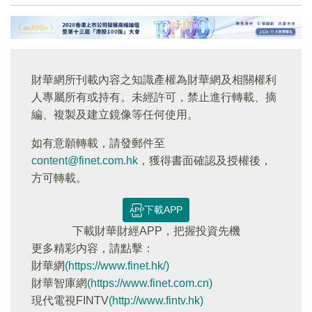
財華網所刊載內容之知識產權為財華網及相關權利
人專屬所有或持有。未經許可，禁止進行轉載、摘
編、複製及建立鏡像等任何使用。
如有意願轉載，請發郵件至
content@finet.com.hk
，獲得書面確認及授權後，
方可轉載。
下載APP
下載財華財經APP，把握投資先機
更多精彩内容，請點擊：
財華網
(https://www.finet.hk/)
財華智庫網
(https://www.finet.com.cn)
現代電視FINTV
(http://www.fintv.hk)