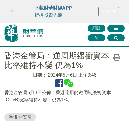
財華智庫網
FINTV
FINMETA
財華證券
媒體矩陣
下載財華財經APP
×
下載APP
智庫沙龍
聯絡我們
把握投資先機
訂閱
简
香港金管局：逆周期緩衝資本
比率維持不變 仍為1%
日期：
2024年5月6日 上午9:46
香港金管局5月3日公佈，香港適用的逆周期緩衝資本
(CCyB)比率維持不變，仍為1%。
香港金管局