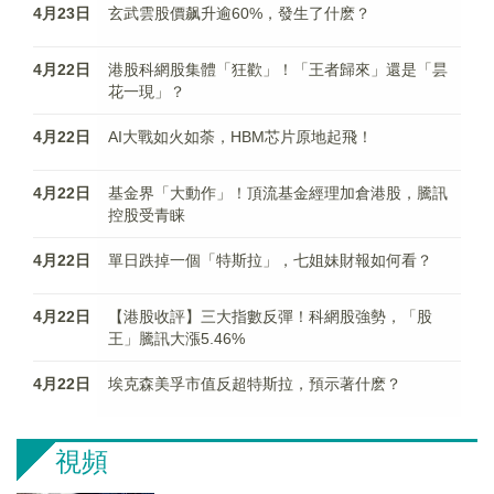
4月23日
玄武雲股價飙升逾60%，發生了什麽？
4月22日
港股科網股集體「狂歡」！「王者歸來」還是「昙
花一現」？
4月22日
AI大戰如火如荼，HBM芯片原地起飛！
4月22日
基金界「大動作」！頂流基金經理加倉港股，騰訊
控股受青睐
4月22日
單日跌掉一個「特斯拉」，七姐妹財報如何看？
4月22日
【港股收評】三大指數反彈！科網股強勢，「股
王」騰訊大漲5.46%
4月22日
埃克森美孚市值反超特斯拉，預示著什麽？
視頻