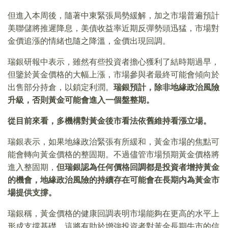
但進入本周後，隨著中東緊張局勢緩解，加之市場普遍預計
美聯儲將推遲降息，美債收益率近期反彈勢頭迅猛，市場對
金價追漲的情緒也隨之降溫，金價出現回調。
瑞銀研報中表示，雖然有些投資者擔心獲利了結時期過早，
但鑒於黃金價格的大幅上漲，市場參與者最終可能會傾向於
出售部分持倉，以鎖定利潤。
瑞銀預計，除非地緣政治風險
升級，否則黃金可能會進入一個盤整期。
從目前來看，多機構對黃金後市看法依舊維持看漲立場。
瑞銀表示，如果地緣政治緊張有所緩和，黃金市場的焦點可
能會轉向黃金價格的整固期。不過儘管市場預期黃金價格將
進入整固期，
但瑞銀認為任何價格回調都是投資者增持黃金
的機會，地緣政治風險的持續存在可能會在長期内為黃金市
場提供支撐。
瑞銀稱，黃金價格的健康回調表明市場能夠在更高的水平上
形成支撐基礎，這將有助於增強投資者對黃金長期牛市的信