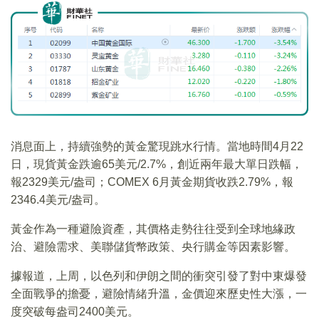
消息面上，持續強勢的黃金驚現跳水行情。當地時間4月22
日，現貨黃金跌逾65美元/2.7%，創近兩年最大單日跌幅，
報2329美元/盎司；COMEX 6月黃金期貨收跌2.79%，報
2346.4美元/盎司。
黃金作為一種避險資產，其價格走勢往往受到全球地緣政
治、避險需求、美聯儲貨幣政策、央行購金等因素影響。
據報道，上周，以色列和伊朗之間的衝突引發了對中東爆發
全面戰爭的擔憂，避險情緒升溫，金價迎來歷史性大漲，一
度突破每盎司2400美元。