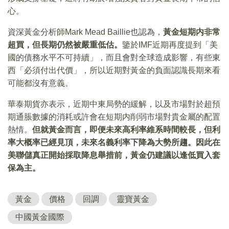
心。
資深黃金分析師Mark Mead Baillie也認為，
黃金短期内非常
超買，但長期仍然被嚴重低估。
鑒於IMF近期再度提到「美
國的債務水平不可持續」，而且會對全球造成影響，有些東
西「必須付出代價」，所以近期對黃金的負面認識長期來看
可能都沒有意義。
華泰期貨亦表示，近期中東局勢的緩解，以及市場對於超預
期通脹數據的消耗或許會在短期内削弱市場對貴金屬的配置
熱情。
但就黃金而言，即便未來高利率維系時間較長，但利
率大概率已經見頂，未來名義利率下降為大勢所趨。因此在
美聯儲真正開始採取降息舉措前，黃金仍建議以逢低買入套
保為主。
黃金
價格
回調
靈寶黃金
中國黃金國際