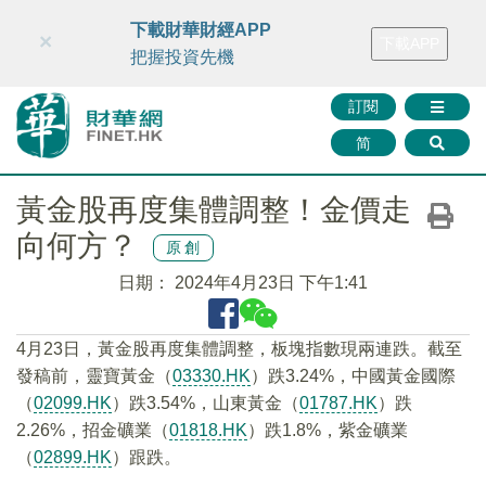
財華智庫網
FINTV
FINMETA
財華證券
媒體矩陣
下載財華財經APP
×
下載APP
智庫沙龍
聯絡我們
把握投資先機
訂閱
简
黃金股再度集體調整！金價走
向何方？
原創
日期：
2024年4月23日 下午1:41
4月23日，黃金股再度集體調整，板塊指數現兩連跌。截至
發稿前，靈寶黃金（
03330.HK
）跌3.24%，中國黃金國際
（
02099.HK
）跌3.54%，山東黃金（
01787.HK
）跌
2.26%，招金礦業（
01818.HK
）跌1.8%，紫金礦業
（
02899.HK
）跟跌。