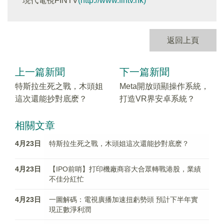
現代電視FINTV
(http://www.fintv.hk)
返回上頁
上一篇新聞
下一篇新聞
特斯拉生死之戰，木頭姐
Meta開放頭顯操作系統，
這次還能抄對底麽？
打造VR界安卓系統？
相關文章
4月23日
特斯拉生死之戰，木頭姐這次還能抄對底麽？
4月23日
【IPO前哨】打印機廠商容大合眾轉戰港股，業績
不佳分紅忙
4月23日
一圖解碼：電視廣播加速扭虧勢頭 預計下半年實
現正數淨利潤