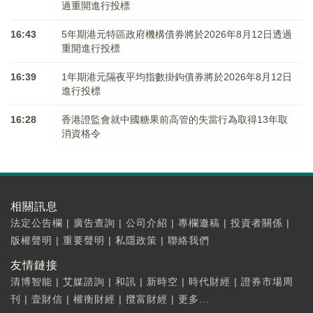
過重開進行投標
16:43
5年期港元特區政府機構債券將於2026年8月12日透過
重開進行投標
16:39
1年期港元隔夜平均指數掛鉤債券將於2026年8月12日
進行投標
16:28
香港證監會就中國糖果前高管的失當行為取得13年取
消資格令
相關訊息
法定公告欄
|
廣告查詢
|
公司介紹
|
專欄邀稿
|
投資者關係
|
版權聲明
|
重要聲明
|
私隱政策
|
聯絡我們
友情鏈接
清博智能
|
艾媒諮詢
|
和訊
|
新時空
|
時代財經
|
證券市場周
刊
|
壹財信
|
權衡財經
|
攬富財經
|
更多...