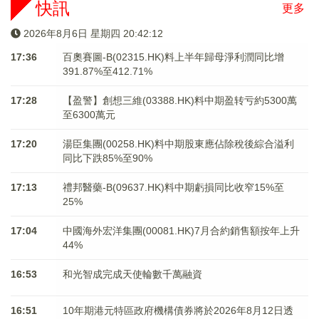
快訊
更多
2026年8月6日 星期四 20:42:13
17:36
百奧賽圖-B(02315.HK)料上半年歸母淨利潤同比增
391.87%至412.71%
17:28
【盈警】創想三維(03388.HK)料中期盈转亏約5300萬
至6300萬元
17:20
湯臣集團(00258.HK)料中期股東應佔除稅後綜合溢利
同比下跌85%至90%
17:13
禮邦醫藥-B(09637.HK)料中期虧損同比收窄15%至
25%
17:04
中國海外宏洋集團(00081.HK)7月合約銷售額按年上升
44%
16:53
和光智成完成天使輪數千萬融資
16:51
10年期港元特區政府機構債券將於2026年8月12日透